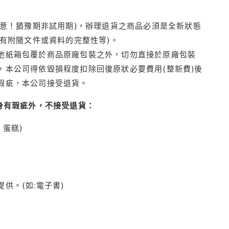
注意！猶豫期非試用期)，辦理退貨之商品必須是全新狀態
有附隨文件或資料的完整性等)。
他紙箱包覆於商品原廠包裝之外，切勿直接於原廠包裝
本公司得依毀損程度扣除回復原狀必要費用(整新費)後
瑕疵，本公司接受退貨。
身有瑕疵外，不接受退貨：
蛋糕)
供。(如:電子書)