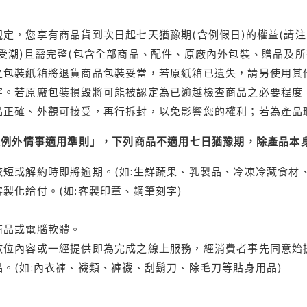
定，您享有商品貨到次日起七天猶豫期(含例假日)的權益(請
受潮)且需完整(包含全部商品、配件、原廠內外包裝、贈品及所
之包裝紙箱將退貨商品包裝妥當，若原紙箱已遺失，請另使用其
字。若原廠包裝損毀將可能被認定為已逾越檢查商品之必要程度，
品正確、外觀可接受，再行拆封，以免影響您的權利；若為產品
理例外情事適用準則」，下列商品不適用七日猶豫期，除產品本
短或解約時即將逾期。(如:生鮮蔬果、乳製品、冷凍冷藏食材、
製化給付。(如:客製印章、鋼筆刻字)
商品或電腦軟體。
位內容或一經提供即為完成之線上服務，經消費者事先同意始提
。(如:內衣褲、襪類、褲襪、刮鬍刀、除毛刀等貼身用品)