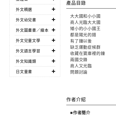
產品目錄
外文精選
大大國和小小國
外文幼兒書
商人光臨大大國
矮小的小小國王
外文圖畫書／繪本
都是陽光的錯
外文兒童文學
有了鐘以後
缺乏運動症候群
外文語言學習
收藏在寶庫裡的鐘
兩國交鋒
外文知識類
商人又光臨
日文童書
問題討論
作者介紹
■作者簡介