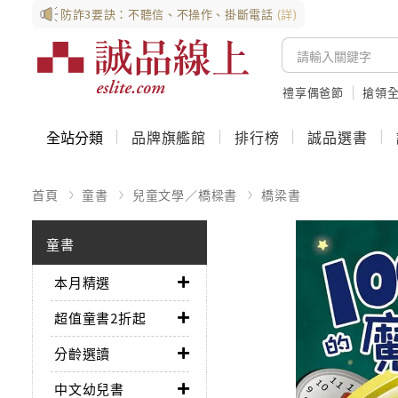
防詐3要訣：不聽信、不操作、掛斷電話
(詳)
禮享偶爸節
搶領全
全站分類
品牌旗艦館
排行榜
誠品選書
首頁
童書
兒童文學／橋樑書
橋梁書
童書
本月精選
超值童書2折起
分齡選讀
中文幼兒書