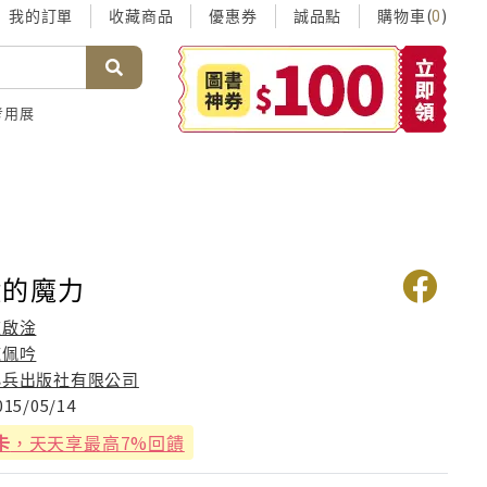
我的訂單
收藏商品
優惠券
誠品點
購物車(
)
0
考用展
鐘的魔力
陳啟淦
施佩吟
小兵出版社有限公司
015/05/14
卡
，天天享最高7%回饋