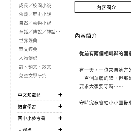
成長／校園小說
內容簡介
俠義／歷史小說
自然／動物小說
童話／傳說／神話／寓言
內容簡介
世界經典
華文經典
從前有兩個相毗鄰的國
人物傳記
詩、韻文、散文
有一天，一位來自遠方
兒童文學研究
一百個華麗的鐘，但那
要求大家要守時……
中文知識類
守時究竟會給小小國帶
語言學習
國中小參考書
立體書