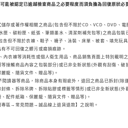
可能被認定已逾越檢查商品之必要程度而須負擔為回復原狀必要
儲存或著作權相關之商品(包含但不限於CD、VCD、DVD、電
水匣、碳粉匣、紙張、筆類墨水、清潔劑補充包等)之商品包裝已
(包含但不限於衣褲、鞋子、襪子、泳裝、床單、被套、填充玩具
品有不可回復之髒污或磨損痕跡。
品、內衣褲等消耗性或個人衛生用品、商品銷售頁面上特別載明之
等接觸商品內容之包裝部分)或已非全新狀態(外觀有刮傷、破
保麗龍、隨貨文件、贈品等)。
電子閱讀器等商品，除商品本身有瑕疵外，退回之商品已拆封(除
封條、拆除吊牌、拆除貼膠或標籤等情形)或已非全新狀態(外
袋、配件紙箱、保麗龍、隨貨文件、贈品等)。
服專區→常見問題→誠品線上退貨退款】之說明。