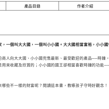
產品目錄
作者介紹
家，一個叫大大國，一個叫小小國。大大國相當富裕，小小國
的商人向大大國、小小國兜售最新、最受歡迎的產品──時鐘
是用來收藏及欣賞的；小小國的國王卻相當喜歡時鐘的功能─
來哪些不一樣的財富呢？閱讀這本書，教導孩子守時好觀念！