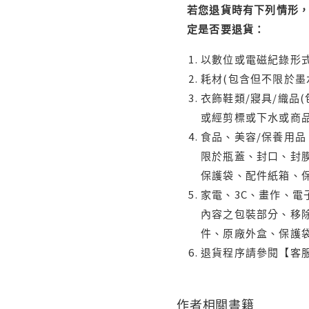
若您退貨時有下列情形，
定是否要退貨：
以數位或電磁紀錄形式
耗材(包含但不限於墨
衣飾鞋類/寢具/織品
或經剪標或下水或商
食品、美容/保養用
限於瓶蓋、封口、封膜
保護袋、配件紙箱、
家電、3C、畫作、
內容之包裝部分、移除
件、原廠外盒、保護
退貨程序請參閱【客
作者相關書籍