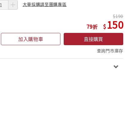
大量採購請至團購專區
190
150
79
加入購物車
直接購買
查詢門市庫存