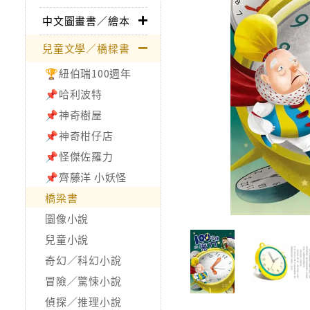
中文圖畫書／繪本
兒童文學／橋樑書
🏆紐伯瑞100週年
📌哈利波特
📌神奇樹屋
📌神奇柑仔店
📌怪傑佐羅力
📌齊藤洋 小妖怪
橋梁書
圖像小說
兒童小說
奇幻／科幻小說
冒險／驚悚小說
偵探／推理小說