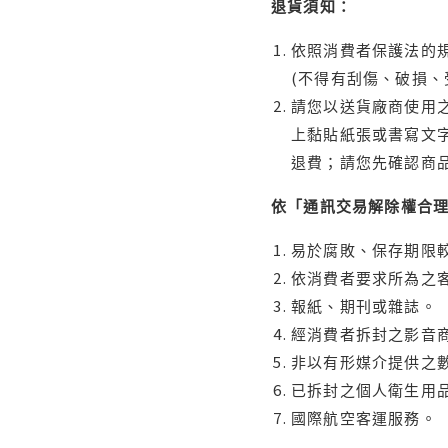
退貨須知：
依照消費者保護法的規
(不得有刮傷、破損、
請您以送貨廠商使用
上黏貼紙張或書寫文
退費；請您先確認商
依「通訊交易解除權合
易於腐敗、保存期限較
依消費者要求所為之客
報紙、期刊或雜誌。
經消費者拆封之影音
非以有形媒介提供之數
已拆封之個人衛生用品
國際航空客運服務。