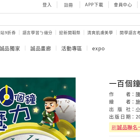
登入
APP下載
會員中心
註冊
站9折券
語言學習ㄅ級分
迎新開鞋祭
清爽肌膚美學
開學語言
誠品獨家
誠品畫廊
活動專區
expo
一百個
作
者：
繪
者：
出
版
社：
出
版
日
期：
2
刷
誠品聯名