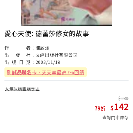
愛心天使: 德蕾莎修女的故事
作
者：
陳啟淦
出
版
社：
文經出版社有限公司
出
版
日
期：
2003/11/19
刷
誠品聯名卡
，天天享最高7%回饋
大量採購團購專區
180
142
79
查詢門市庫存