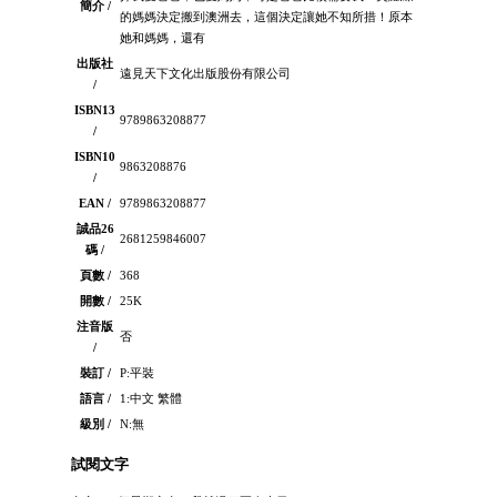
簡介 /
的媽媽決定搬到澳洲去，這個決定讓她不知所措！原本
她和媽媽，還有
出版社
遠見天下文化出版股份有限公司
/
ISBN13
9789863208877
/
ISBN10
9863208876
/
EAN /
9789863208877
誠品26
2681259846007
碼 /
頁數 /
368
開數 /
25K
注音版
否
/
裝訂 /
P:平裝
語言 /
1:中文 繁體
級別 /
N:無
試閱文字