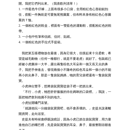
開。我把它們列出來。（我喜歡列清單！）
1. 一件藍色牛仔褲，上面有很多小口袋，全用粉紅色心形鈕釦扣
住，搭配一件胸前是可愛無尾熊圖案，但布料本身有粉紅色心形圖
案的Ｔ恤。
2. 一個粉紅色的鞋盒，裡面有一雙藍色的運動鞋，搭配粉紅色的鞋
帶。
3. 一小包中性筆和信紙、信封、貼紙。
4. 一個粉紅色的手拉式手提箱。
我把第五樣禮物放在最後，因為它很大，但摸起來十分柔軟，希
望是絨毛動物（任何一種都行，就是不要老虎）就好了。包裝紙已
經被小虎撕掉一大半，露出兩隻棕色大耳朵和一個又長又尖的鼻
子。我把手伸進去，發現兩個小不隆咚的棕色耳朵和一個小的不能
再小的尖鼻子。那是一隻袋鼠媽媽，牠的育兒袋裡還有一隻袋鼠寶
寶。
小虎伸出雙手，想將袋鼠寶寶從袋子裡一把抓出來。
「不行，小虎，牠想舒舒服服的待在媽咪的口袋裡。」我說，一
面把牠們拿到他搆不到的地方。
小虎扯開嗓門哀號。
「就讓他玩一分鐘袋鼠寶寶吧，他不會弄壞的。」史提夫說著離
開房間，走向浴室。
史提夫有時候會睜眼說瞎話，因為小虎已抓住袋鼠寶寶，用力塞
進他自己的嘴巴裡，先是袋鼠寶寶的耳朵、鼻子、最後整顆頭都進