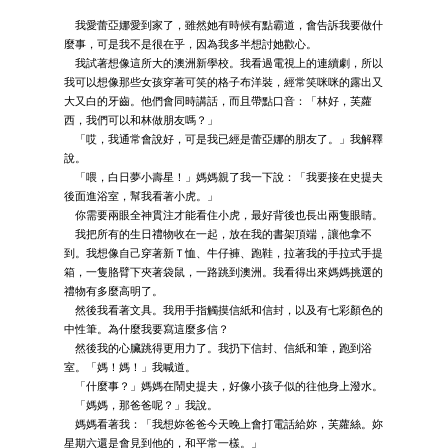
我愛蕾亞娜愛到家了，雖然她有時候有點霸道，會告訴我要做什
麼事，可是我不是很在乎，因為我多半想討她歡心。
我試著想像這所大的澳洲新學校。我看過電視上的連續劇，所以
我可以想像那些女孩穿著可笑的格子布洋裝，經常笑咪咪的露出又
大又白的牙齒。他們會同時講話，而且帶點口音：「林好，芙蘿
西，我們可以和林做朋友嗎？」
「哎，我通常會說好，可是我已經是蕾亞娜的朋友了。」我解釋
說。
「喂，白日夢小壽星！」媽媽親了我一下說：「我要接在史提夫
後面進浴室，幫我看著小虎。」
你需要兩眼全神貫注才能看住小虎，最好背後也長出兩隻眼睛。
我把所有的生日禮物收在一起，放在我的書架頂端，讓他拿不
到。我想像自己穿著新Ｔ恤、牛仔褲、跑鞋，拉著我的手拉式手提
箱，一隻胳臂下夾著袋鼠，一路跳到澳洲。我看得出來媽媽挑選的
禮物有多麼高明了。
然後我看著文具。我用手指觸摸信紙和信封，以及有七彩顏色的
中性筆。為什麼我要寫這麼多信？
然後我的心臟跳得更用力了。我扔下信封、信紙和筆，跑到浴
室。「媽！媽！」我喊道。
「什麼事？」媽媽在鬧史提夫，好像小孩子似的往他身上潑水。
「媽媽，那爸爸呢？」我說。
媽媽看著我：「我想妳爸爸今天晚上會打電話給妳，芙蘿絲。妳
星期六還是會見到他的，和平常一樣。」