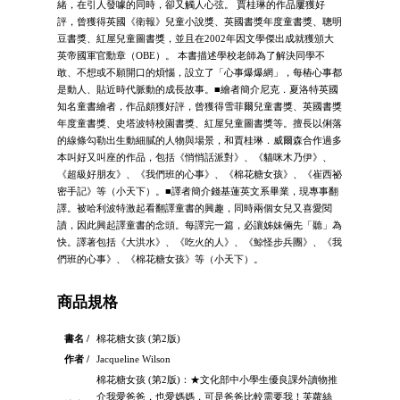
緒，在引人發噱的同時，卻又觸人心弦。 賈桂琳的作品屢獲好
評，曾獲得英國《衛報》兒童小說獎、英國書獎年度童書獎、聰明
豆書獎、紅屋兒童圖書獎，並且在2002年因文學傑出成就獲頒大
英帝國軍官勳章（OBE）。 本書描述學校老師為了解決同學不
敢、不想或不願開口的煩惱，設立了「心事爆爆網」，每樁心事都
是動人、貼近時代脈動的成長故事。■繪者簡介尼克．夏洛特英國
知名童書繪者，作品頗獲好評，曾獲得雪菲爾兒童書獎、英國書獎
年度童書獎、史塔波特校園書獎、紅屋兒童圖書獎等。擅長以俐落
的線條勾勒出生動細膩的人物與場景，和賈桂琳．威爾森合作過多
本叫好又叫座的作品，包括《悄悄話派對》、《貓咪木乃伊》、
《超級好朋友》、《我們班的心事》、《棉花糖女孩》、《崔西祕
密手記》等（小天下）。■譯者簡介錢基蓮英文系畢業，現專事翻
譯。被哈利波特激起看翻譯童書的興趣，同時兩個女兒又喜愛閱
謮，因此興起譯童書的念頭。每譯完一篇，必讓姊妹倆先「聽」為
快。譯著包括《大洪水》、《吃火的人》、《鯨怪步兵團》、《我
們班的心事》、《棉花糖女孩》等（小天下）。
商品規格
書名 /
棉花糖女孩 (第2版)
作者 /
Jacqueline Wilson
棉花糖女孩 (第2版)：★文化部中小學生優良課外讀物推
介我愛爸爸，也愛媽媽，可是爸爸比較需要我！芙蘿絲