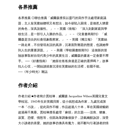
各界推薦
各界推薦 ◎聯合推薦「威爾森擅長以靈巧的寫作手法處理家庭議
題，主人翁芙蘿絲聰明又有想法，如今卻陷入困境，是個惹人憐愛
的角色，深具說服性。 」－－英國《衛報》 「深入刻劃家庭與學
校生活，是一部引人入勝的作品。」 －－《兒童書商期刊》 「威
爾森是頂尖的社會現象觀察家。」 －－英國《獨立報》 「芙蘿絲
一路走來，不但發現友誼的真諦，沉著面對難題的態度，也讓她學
到人生的重要課題。」 －－美國《學校圖書館期刊》 這個新的冒
險故事取材自現代青少年的真實生活，威爾森的書迷一定會愛不釋
手。 ──《好書指南》 「她留在爸爸身邊是正確的選擇嗎？」故事
扣人心弦，一開始讀就會沉浸在芙蘿絲的生活裡，欲罷不能。
──《年少時光》雜誌
作者介紹
作者介紹 ■作者簡介賈桂琳．威爾森 Jacqueline Wilson英國兒童文
學桂冠。1945年生於英國貝斯，從小就想成為作家，九歲完成第
一本「小說」，從此寫作不輟，作品超過八十本，單在英國就暢銷
超過兩千萬冊。賈桂琳擅長處理「麻煩」的主題——沮喪、猶豫、
寂寞、恐懼、憤怒等，但因為筆調像個孩子，語氣幽默詼諧，深受
大小讀者的喜愛。她的故事彷彿具有魔力，能不斷勾引著讀者的情