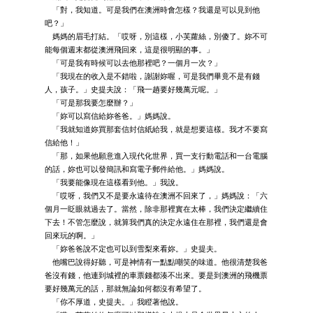
「對，我知道。可是我們在澳洲時會怎樣？我還是可以見到他
吧？」
媽媽的眉毛打結。「哎呀，別這樣，小芙蘿絲，別傻了。妳不可
能每個週末都從澳洲飛回來，這是很明顯的事。」
「可是我有時候可以去他那裡吧？一個月一次？」
「我現在的收入是不錯啦，謝謝妳喔，可是我們畢竟不是有錢
人，孩子。」史提夫說：「飛一趟要好幾萬元呢。」
「可是那我要怎麼辦？」
「妳可以寫信給妳爸爸。」媽媽說。
「我就知道妳買那套信封信紙給我，就是想要這樣。我才不要寫
信給他！」
「那，如果他願意進入現代化世界，買一支行動電話和一台電腦
的話，妳也可以發簡訊和寫電子郵件給他。」媽媽說。
「我要能像現在這樣看到他。」我說。
「哎呀，我們又不是要永遠待在澳洲不回來了，」媽媽說：「六
個月一眨眼就過去了。當然，除非那裡實在太棒，我們決定繼續住
下去！不管怎麼說，就算我們真的決定永遠住在那裡，我們還是會
回來玩的啊。」
「妳爸爸說不定也可以到雪梨來看妳。」史提夫。
他嘴巴說得好聽，可是神情有一點點嘲笑的味道。他很清楚我爸
爸沒有錢，他連到城裡的車票錢都湊不出來。要是到澳洲的飛機票
要好幾萬元的話，那就無論如何都沒有希望了。
「你不厚道，史提夫。」我瞪著他說。