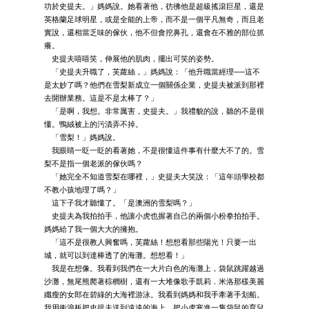
功於史提夫。」媽媽說。她看著他，彷彿他是超級搖滾巨星，還是
英格蘭足球明星，或是全能的上帝，而不是一個平凡無奇，而且老
實說，還相當乏味的傢伙，他不但會挖鼻孔，還會在不雅的部位抓
癢。
史提夫嘻嘻笑，伸展他的肌肉，擺出可笑的姿勢。
「史提夫升職了，芙蘿絲，」媽媽說：「他升職當經理──這不
是太妙了嗎？他們在雪梨新成立一個關係企業，史提夫被派到那裡
去開辦業務。這是不是太棒了？」
「是啊，我想。非常厲害，史提夫。」我禮貌的說，聽的不是很
懂。鴨絨被上的污漬弄不掉。
「雪梨！」媽媽說。
我眼睛一眨一眨的看著她，不是很懂這件事有什麼大不了的。雪
梨不是指一個老派的傢伙嗎？
「她完全不知道雪梨在哪裡，」史提夫大笑說：「這年頭學校都
不教小孩地理了嗎？」
這下子我才聽懂了。「是澳洲的雪梨嗎？」
史提夫為我拍拍手，他讓小虎也握著自己的兩個小粉拳拍拍手。
媽媽給了我一個大大的擁抱。
「這不是很教人興奮嗎，芙蘿絲！想想看那些陽光！只要一出
城，就可以到達棒透了的海灘。想想看！」
我是在想像。我看到我們在一大片白色的海灘上，袋鼠跳躍越過
沙灘，無尾熊爬著棕櫚樹，還有一大堆像歌手凱莉．米洛那樣美麗
纖瘦的女郎在碧綠的大海裡游泳。我看到媽媽和我手牽著手划船。
我用衝浪板把史提夫送到遠遠的海上，把小虎塞進一隻袋鼠的育兒