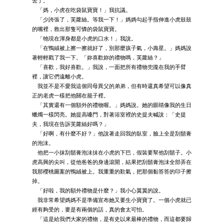
去了。
「媽，小虎在吃袋鼠寶寶！」我抗議。
「少誇張了，芙蘿絲。等我一下！」媽媽勾起手指伸進小虎鼓鼓
的嘴裡，救出那隻可憐的袋鼠寶寶。
「牠現在渾身都是小虎的口水！」我說。
「在鴨絨被上擦一擦就好了，別那麼孩子氣，小壽星。」媽媽說
著輕輕戳了我一下。「妳喜歡妳的禮物嗎，芙蘿絲？」
「喜歡，我好喜歡。」我說，一面把所有禮物兜攏在我的手臂
裡，讓它們遠離小虎。
我並不是不愛我這個同母異父的弟弟，但有時還真希望可以像真
正的老虎一樣把他關在籠子裡。
「其實還有一個額外的禮物喔。」媽媽說。她的眼睛像我的生日
蠟燭一樣閃亮。她提高嗓門，對著浴室裡的史提夫喊說：「史提
夫，我現在告訴芙蘿絲好嗎？」
「好啊，有什麼不好？」他說著走回我的臥室，臉上全是刮鬍膏
的泡沬。
他把一小抹刮鬍膏泡沬抺在小虎的下巴，假裝要幫他刮鬍子。小
虎高興的尖叫，從他爸爸的身邊滾開，結果把刮鬍膏泡沬全部弄在
我那櫻桃圖案的鴨絨被上。我重重的歎氣，把那個黏答答的印子擦
掉。
「好啦，我的額外禮物是什麼？」我小心翼翼的說。
我非常希望媽媽不是準備宣布她又要生小寶寶了。一個小虎就已
經有夠受的，要是有兩個的話，真的會太可怕。
「這是給我們大家的禮物，是有史以來最棒的禮物，而這都要歸