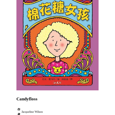
Candyfloss
作
Jacqueline Wilson
者