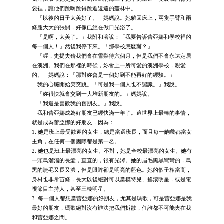
袋裡，讓他們跳啊跳得跳進遠遠的叢林中。
「以後的日子太美好了。」媽媽說。她躺回床上，兩隻手臂和兩
條腿大大的張開，好像已經在做日光浴了。
「是啊，太美了。」我附和著說：「我要告訴蕾亞娜和學校裡的
每一個人！」然後我停下來。「那學校怎麼辦？」
「喔，史提夫猜我們會在雪梨待六個月，但是我們不會永遠定居
在澳洲。我們在那裡的時候，妳會上一所可愛的澳洲學校，親愛
的。」媽媽說：「那對妳會是一個好到不能再好的經驗。」
我的心臟開始突突跳。「可是我一個人也不認識。」我說。
「妳很快就會交到一大堆新朋友的。」媽媽說。
「我還是喜歡我的舊朋友。」我說。
我和蕾亞娜成為好朋友已經快滿一年了。這世界上最棒的事情，
就是成為蕾亞娜的好朋友，因為：
1. 她是班上最受歡迎的女生，總是當選班長，而且每一齣戲都當女
主角，在任何一個團隊都是第一名。
2. 她也是班上最漂亮的女生。不對，她是全校最漂亮的女生。她有
一頭烏溜溜的長髮，直直的，很有光澤。她的眉毛黑黑彎彎的，烏
黑的睫毛又長又濃，但是眼眸卻是明亮的藍色。她的個子相當高，
身材也非常苗條，長大以後絕對可以當模特兒、搖滾明星，或是電
視節目主持人，甚至三棲明星。
3. 每一個人都想當蕾亞娜的好朋友，尤其是瑪歌，可是蕾亞娜是我
最好的朋友，瑪歌絕對沒有辦法把我們拆散，任誰都不可能夾在我
和蕾亞娜之間。