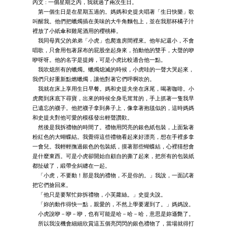
內文 : 一個星期之內，我就過了兩次生日。
第一個生日是在星期五過的。媽媽和史提夫唱著「生日快樂」歌
叫醒我。他們把蠟燭插在美味的大牛角麵包上，並在我那杯橘子汁
裡放了小紙傘和雞尾酒用的櫻桃棒。
我同母異父的弟弟「小虎」也爬進房間裡來。他年紀還小，不會
唱歌，只會用包著尿布的屁股坐起身來，拍動他的雙手，大聲的咿
咿呀呀。他的名字是提姆，可是小虎比較適合他一點。
我吹熄所有的蠟燭。蠟燭熄滅的時候，小虎哇的一聲大哭起來，
我們只好重新點燃蠟燭，讓他對著它們呼啊吹的。
我就在床上享用生日早餐。媽和史提夫坐在床尾，喝著咖啡。小
虎爬到床底下尋寶，出來的時候全身毛茸茸的，手上抓著一隻我早
已遺忘的襪子。他把襪子拿到鼻子上，像拿著抱毯似的，這時媽媽
和史提夫對他可愛的模樣發出輕聲讚歎。
然後是我拆禮物的時間了。禮物用閃亮的銀色紙包裝，上面紥著
粉紅色的大蝴蝶結。我覺得這些禮物看起來好漂亮，想在手裡多拿
一會兒。我輕輕撫過銀色的包裝紙，摸著那些蝴蝶結，心裡猜想會
是什麼東西。可是小虎卻開始自顧自的撕了起來，把所有的包裝紙
都扯破了，緞帶全糾纏在一起。
「小虎，不要動！那是我的禮物，不是你的。」我說，一面試著
把它們搶回來。
「他只是要幫忙妳拆禮物，小芙蘿絲。」史提夫說。
「妳的動作得快一點，親愛的，不然上學要遲到了。」媽媽說。
小虎說咿－咿－咿，也有可能是哈－哈－哈，意思是妳遜斃了。
所以我沒機會細細欣賞這五個亮閃閃的銀色禮物了，當場就得打