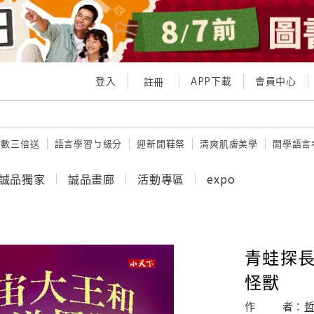
登入
APP下載
會員中心
註冊
點數三倍送
語言學習ㄅ級分
迎新開鞋祭
清爽肌膚美學
開學語言
誠品獨家
誠品畫廊
活動專區
expo
青蛙探長
怪獸
作
者：