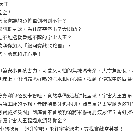
大王
星空！
怎麼會讓豹頭將軍倒楣到不行？
滅餅乾星球，為什麼突然出了大問題？
能不能拯救昏迷不醒的宇宙大王？
歡迎你加入「銀河寶藏探險團」，
氣、勇氣和好心地！
印第安小男孩古力、可愛又可怕的焦糖瑪奇朵、大章魚船長、
星球上。他們靠著好喝的汽水和好心腸，找到了傳說中的四葉
著鼻涕的怪獸卡魯哇，竟然準備毀滅餅乾星球！宇宙大王宣布
果凍工廠的夢想，青蛙探長牙也不刷，獨自駕著太空船勇敢升
河寶藏探險團」到底會不會被豹頭將軍嚇得屁滾尿流？青蛙探
好讓宇宙大王醒過來頒發賞金？
和小狗探員一起升空吧，飛往宇宙深處，尋找寶藏當英雄！