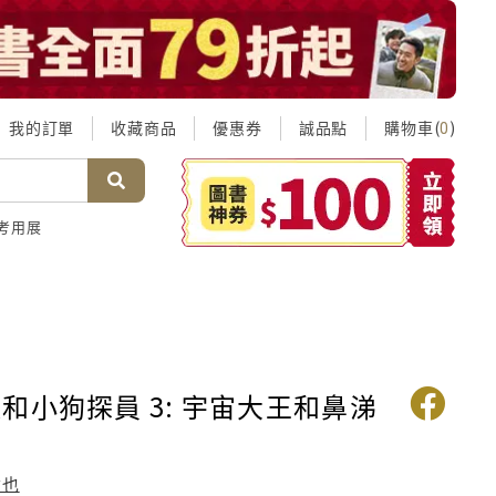
我的訂單
收藏商品
優惠券
誠品點
購物車(
)
0
考用展
和小狗探員 3: 宇宙大王和鼻涕
哲也