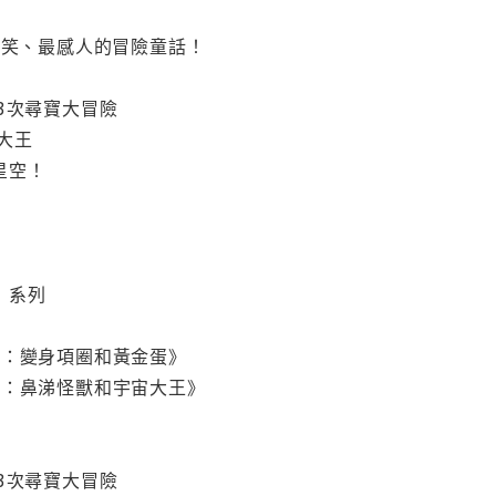
爆笑、最感人的冒險童話！
3次尋寶大冒險
大王
星空！
」系列
》
2：變身項圈和黃金蛋》
3：鼻涕怪獸和宇宙大王》
3次尋寶大冒險