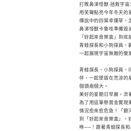
打敗鼻涕怪獸‧拯救宇宙
用笑聲點亮今年冬天的
傳說中的四葉幸運草，
鼻涕怪獸卡魯哇準備毀
「好起來音樂盒」到底
青蛙探長和小狗探員，
一起展現宇宙無敵的傻
青蛙探長、小狗探員、
伴，一起墜毀在荒涼的
個頭兩個大。
美好的星期日早晨，流
為了用這筆懸賞金實現
情況愈來愈危急！「銀
到「好起來音樂盒」，
咻──！跟著青蛙探長