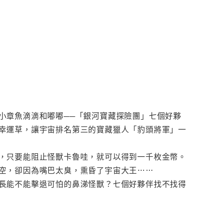
小章魚滴滴和嘟嘟──「銀河寶藏探險團」七個好夥
幸運草，讓宇宙排名第三的寶藏獵人「豹頭將軍」一
，只要能阻止怪獸卡魯哇，就可以得到一千枚金幣。
空，卻因為嘴巴太臭，熏昏了宇宙大王……
長能不能擊退可怕的鼻涕怪獸？七個好夥伴找不找得