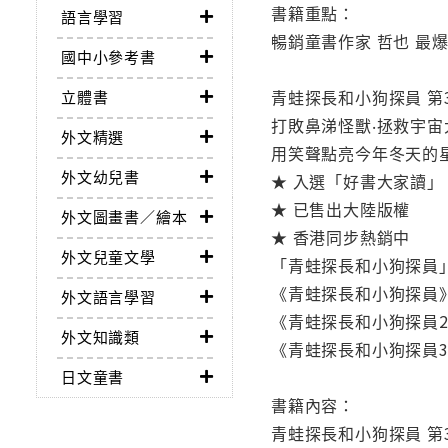
書籍重點：
語言學習
暢銷童書作家 哲也 最
國中小參考書
青蛙探長和小狗探員 第
立體書
打敗鼻涕怪獸‧拯救宇宙
外文精選
用笑聲點亮今年冬天的
外文幼兒書
★ 入選「好書大家讀」
★ 已售出大陸版權
外文圖畫書／繪本
★ 香港同步熱銷中
外文兒童文學
「青蛙探長和小狗探員
《青蛙探長和小狗探員
外文語言學習
《青蛙探長和小狗探員
外文知識類
《青蛙探長和小狗探員
日文童書
書籍內容：
青蛙探長和小狗探員 第