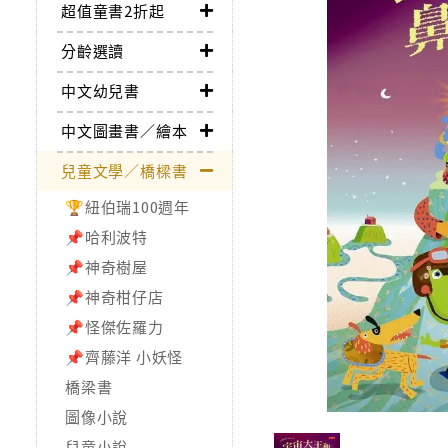
超值童書2折起
分齡選讀
中文幼兒書
中文圖畫書／繪本
兒童文學／橋樑書
🏆紐伯瑞100週年
📌哈利波特
📌神奇樹屋
📌神奇柑仔店
📌怪傑佐羅力
📌齊藤洋 小妖怪
橋梁書
圖像小說
兒童小說