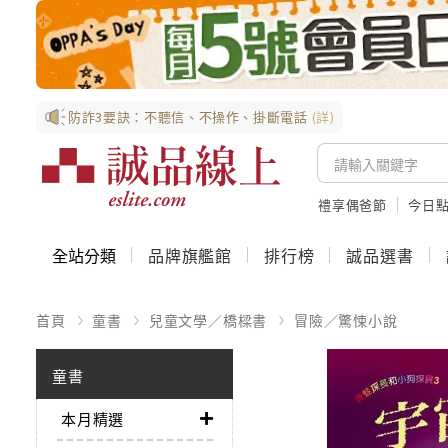
防詐3要訣：不聽信、不操作、掛斷電話
(詳)
禮享偶爸節
今日
全站分類
品牌旗艦館
排行榜
誠品選書
首頁
童書
兒童文學／橋樑書
冒險／驚悚小說
童書
本月精選