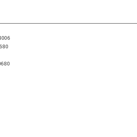
8006
680
0680