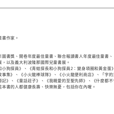
童書作家。
年圖書獎、開卷年度最佳童書、聯合報讀書人年度最佳童書、
展，以及義大利波隆那國際兒童書展。
和小狗探員》、《青蛙探長和小狗探員2：變身項圈和黃金蛋
事集》、《小火龍棒球隊》、《小火龍便利商店》、「字的童
源記》、《童話莊子》、《我親愛的至聖先師》、《什麼都不
這本書的人都健康長壽、快樂無憂，包括你在內喔。