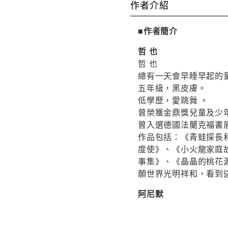
作者介紹
■作者簡介
哲 也
哲 也
總有一天會早睡早起的
五年級，黑皮膚。
低學歷，愛跳舞 。
曾榮獲金鼎獎兒童及少
曾入選德國法蘭克福書
作品包括：《青蛙探長
度使》、《小火龍家庭故
事集》、《晶晶的桃花
願世界光明祥和，看到
阿尼默