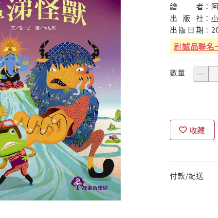
繪
者：
出
版
社：
出
版
日
期：
2
刷
誠品聯名
數量
收藏
付款/配送