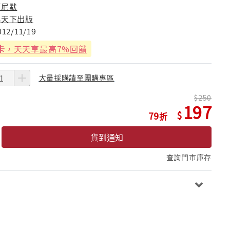
阿尼默
小天下出版
012/11/19
卡
，天天享最高7%回饋
大量採購請至團購專區
250
197
79
貨到通知
查詢門市庫存