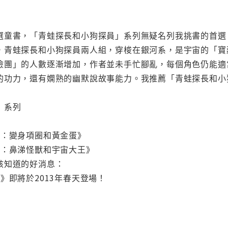
選童書，「青蛙探長和小狗探員」系列無疑名列我挑書的首選
，青蛙探長和小狗探員兩人組，穿梭在銀河系，是宇宙的「寶
險團」的人數逐漸增加，作者並未手忙腳亂，每個角色仍能適
的功力，還有嫻熟的幽默說故事能力。我推薦「青蛙探長和小
」系列
》
2：變身項圈和黃金蛋》
3：鼻涕怪獸和宇宙大王》
該知道的好消息：
》即將於2013年春天登場！