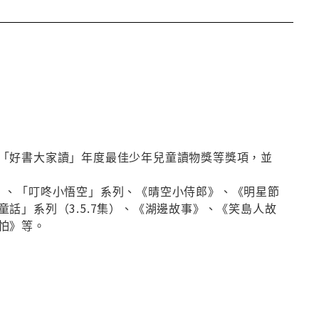
「好書大家讀」年度最佳少年兒童讀物獎等獎項，並
》、「叮咚小悟空」系列、《晴空小侍郎》、《明星節
話」系列（3.5.7集）、《湖邊故事》、《笑島人故
怕》等。