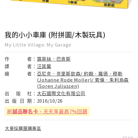
我的小小車庫 (附拼圖/木製玩具)
My Little Village: My Garage
作
者：
露易絲．巴肯斯
譯
者：
汪其馨
繪
者：
亞尼克．克里斯欽森/ 約翰．羅德．穆勒
(Johanne Rode Moller)/ 索倫．朱利烏森
(Soren Juliussen)
出
版
社：
大石國際文化有限公司
出
版
日
期：
2016/10/26
刷
誠品聯名卡
，天天享最高7%回饋
大量採購團購專區