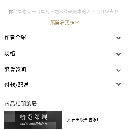
你們家也有一台車嗎？通常誰是開車的人，而且會去哪
裡呢？
展開看更多
車子是我們的好幫手，因為它們可以快速地載我們到各
個地方。現在，就讓我們進一步瞧瞧汽車的世界吧！
作者介紹
藉由這本64頁的精裝書，小讀者將可以透過實景圖片認
識各種關於汽車的知識：最早的汽車長什麼樣子呢﹖馬
規格
路上一閃一閃的交通號誌代表什麼意思呢？月亮上面也
有汽車嗎﹖書中還穿插許多互動活動，比如︰用肥皂盒
退貨說明
製作一台屬於自己的小車、辨識汽車的商標、以及畫出
你想像中未來的車。
付款/配送
看完書之後，再使用書盒、拼圖和3臺木製玩具車，創造
自己的小小車庫，穿梭在忙碌的大街小巷！
商品相關策展
大石出版全書系!