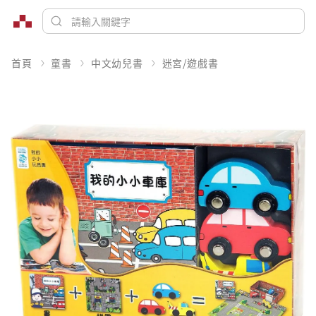
首頁
童書
中文幼兒書
迷宮/遊戲書