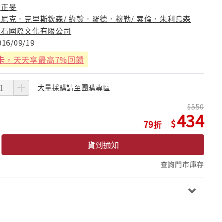
黃正旻
亞尼克．克里斯欽森/ 約翰．羅德．穆勒/ 索倫．朱利烏森
大石國際文化有限公司
016/09/19
卡
，天天享最高7%回饋
大量採購請至團購專區
550
434
79
貨到通知
查詢門市庫存