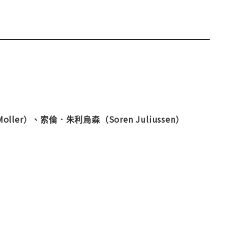
Moller）
、索倫．朱利烏森（
Soren Juliussen）