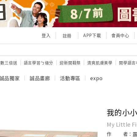
登入
APP下載
會員中心
註冊
點數三倍送
語言學習ㄅ級分
迎新開鞋祭
清爽肌膚美學
開學語言
誠品獨家
誠品畫廊
活動專區
expo
我的小小
My Little F
作
者：