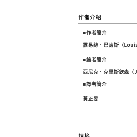
作者介紹
■作者簡介
露易絲．巴肯斯（
Loui
■繪者簡介
亞尼克．克里斯欽森（
J
■譯者簡介
黃正旻
規格