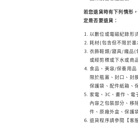
若您退貨時有下列情形，
定是否要退貨：
以數位或電磁紀錄形式
耗材(包含但不限於墨
衣飾鞋類/寢具/織品
或經剪標或下水或商
食品、美容/保養用
限於瓶蓋、封口、封膜
保護袋、配件紙箱、
家電、3C、畫作、
內容之包裝部分、移除
件、原廠外盒、保護
退貨程序請參閱【客