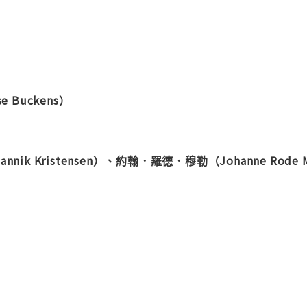
se Buckens）
annik Kristensen）
、約翰．羅德．穆勒（
Johanne Rode 