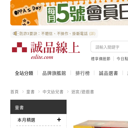
防詐3要訣：不聽信、不操作、掛斷電話
(詳)
禮享偶爸節
今日
全站分類
品牌旗艦館
排行榜
誠品選書
首頁
童書
中文幼兒書
迷宮/遊戲書
童書
本月精選