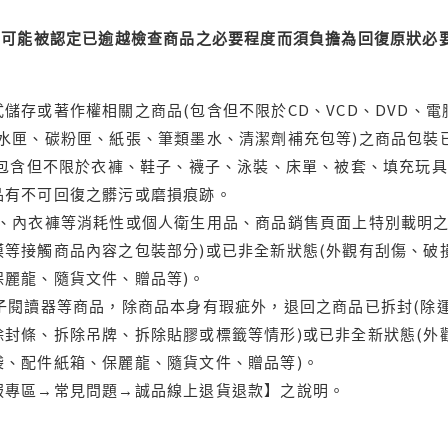
可能被認定已逾越檢查商品之必要程度而須負擔為回復原狀必要
儲存或著作權相關之商品(包含但不限於CD、VCD、DVD、電
水匣、碳粉匣、紙張、筆類墨水、清潔劑補充包等)之商品包裝已
(包含但不限於衣褲、鞋子、襪子、泳裝、床單、被套、填充玩具
品有不可回復之髒污或磨損痕跡。
品、內衣褲等消耗性或個人衛生用品、商品銷售頁面上特別載明之
等接觸商品內容之包裝部分)或已非全新狀態(外觀有刮傷、破
保麗龍、隨貨文件、贈品等)。
電子閱讀器等商品，除商品本身有瑕疵外，退回之商品已拆封(除
封條、拆除吊牌、拆除貼膠或標籤等情形)或已非全新狀態(外
袋、配件紙箱、保麗龍、隨貨文件、贈品等)。
服專區→常見問題→誠品線上退貨退款】之說明。