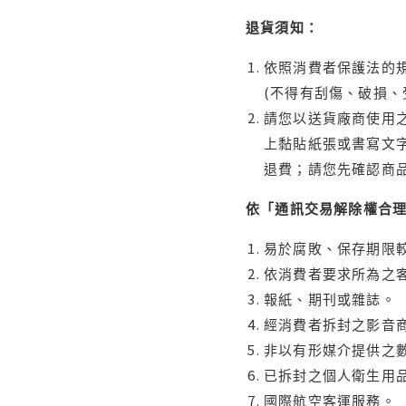
退貨須知：
依照消費者保護法的規
(不得有刮傷、破損、
請您以送貨廠商使用
上黏貼紙張或書寫文
退費；請您先確認商
依「通訊交易解除權合
易於腐敗、保存期限較
依消費者要求所為之客
報紙、期刊或雜誌。
經消費者拆封之影音
非以有形媒介提供之數
已拆封之個人衛生用品
國際航空客運服務。