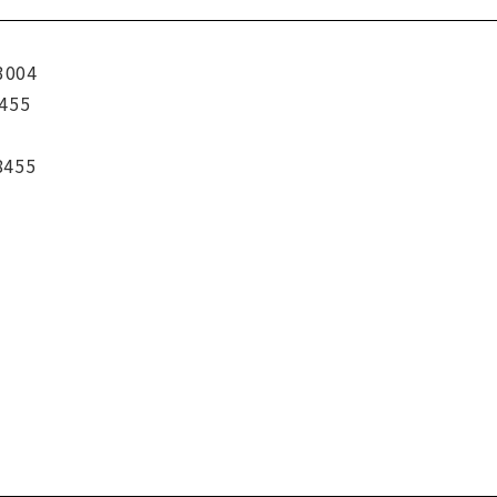
3004
455
8455