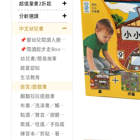
超值童書2折起
分齡選讀
中文幼兒書
📌嬰幼兒閱讀入選書單
📌閱讀起步走Bookstart
幼兒書/簡易故事
啟蒙認知
生活教育
迷宮/遊戲書
翻翻拉拉遊戲書
布書／洗澡書／觸摸書
點讀／聲音／按鍵／發光書
歌謠／唸謠／手指謠
練習本／剪貼．著色本