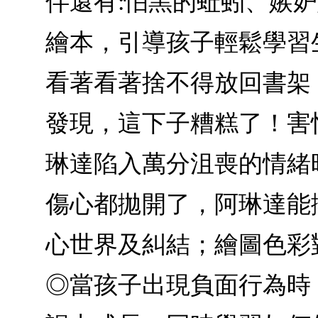
伴還有:怕黑的蚯蚓、嫉
繪本，引導孩子輕鬆學習
看著看著捨不得放回書架
發現，這下子糟糕了！害
琳達陷入萬分沮喪的情緒
傷心都拋開了，阿琳達能
心世界及糾結；繪圖色彩
◎當孩子出現負面行為時