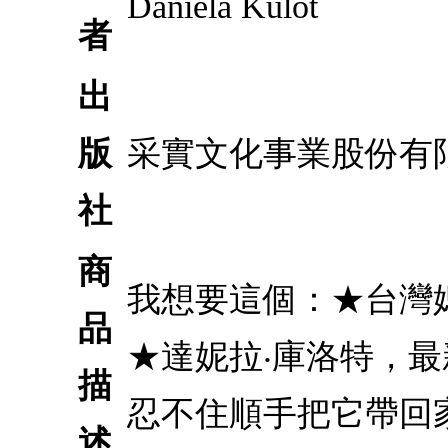
Daniela Kulot
者
出
版
采實文化事業股份有
社
商
我想要這個：★台灣
品
★達妮拉‧庫洛特，
描
忍不住順手把它帶回
述