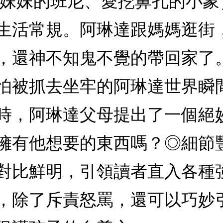
妒妹妹的班尼、愛挖鼻孔的小象
生活常規。阿琳達跟媽媽逛街
，還神不知鬼不覺的帶回家了
怕被抓去坐牢的阿琳達世界瞬
時，阿琳達父母提出了一個絕
擁有他想要的東西嗎？◎細節
對比鮮明，引領讀者直入各種
，除了斥責怒罵，還可以巧妙