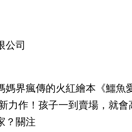
限公司
媽媽界瘋傳的火紅繪本《鱷魚
最新力作！孩子一到賣場，就會
家？關注