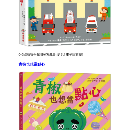
0~3歲寶寶全腦開發遊戲書: 叭叭! 車子回家囉!
青椒也想當點心