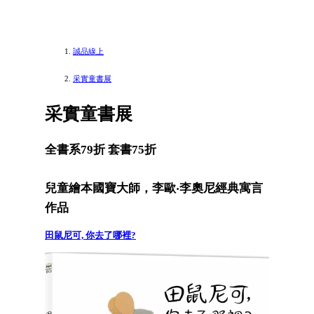
誠品線上
采實童書展
采實童書展
全書系79折 套書75折
兒童繪本國寶大師，李歐‧李奧尼經典寓言
作品
田鼠尼可, 你去了哪裡?