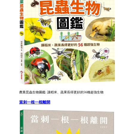
農業昆蟲生物圖鑑: 讓稻米、蔬果長得更好的56種超強生物
當刺一根一根離開