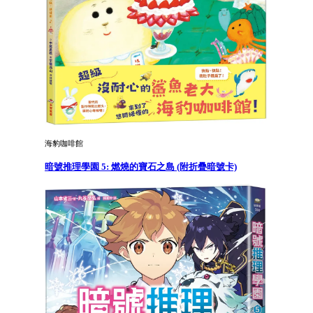
海豹咖啡館
暗號推理學園 5: 燃燒的寶石之島 (附折疊暗號卡)