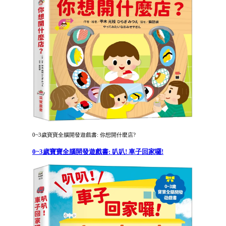
0~3歲寶寶全腦開發遊戲書: 你想開什麼店?
0~3歲寶寶全腦開發遊戲書: 叭叭! 車子回家囉!