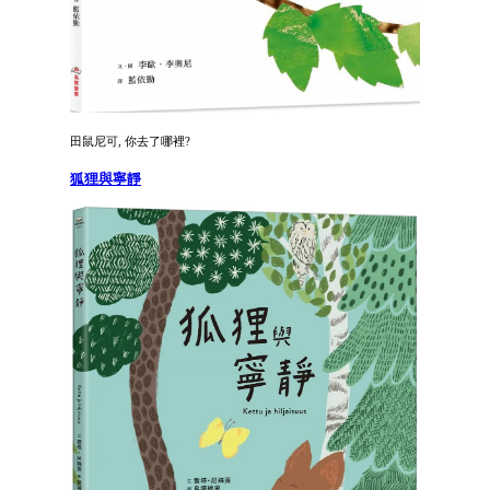
田鼠尼可, 你去了哪裡?
狐狸與寧靜