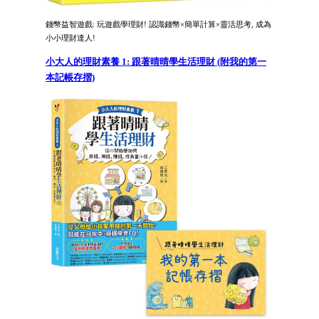
錢幣益智遊戲: 玩遊戲學理財! 認識錢幣×簡單計算×靈活思考, 成為
小小理財達人!
小大人的理財素養 1: 跟著晴晴學生活理財 (附我的第一
本記帳存摺)