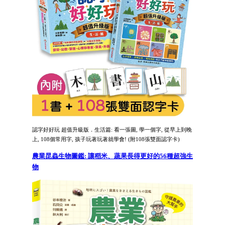
認字好好玩 超值升級版．生活篇: 看一張圖, 學一個字, 從早上到晚
上, 108個常用字, 孩子玩著玩著就學會! (附108張雙面認字卡)
農業昆蟲生物圖鑑: 讓稻米、蔬果長得更好的56種超強生
物