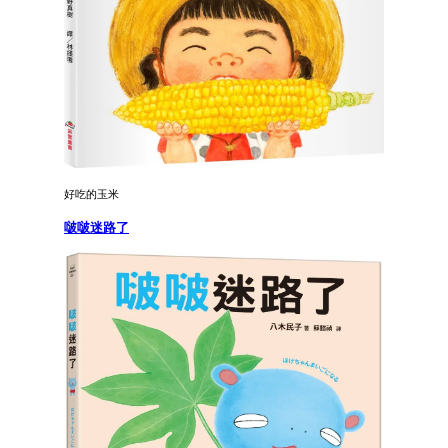
好吃的玉米
啵啵迷路了