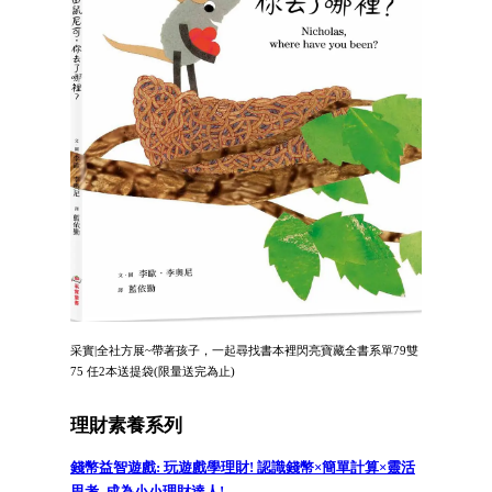
采實|全社方展~帶著孩子，一起尋找書本裡閃亮寶藏全書系單79雙
75 任2本送提袋(限量送完為止)
理財素養系列
錢幣益智遊戲: 玩遊戲學理財! 認識錢幣×簡單計算×靈活
思考, 成為小小理財達人!