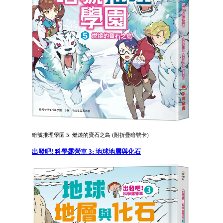
暗號推理學園 5: 燃燒的寶石之島 (附折疊暗號卡)
出發吧! 科學露營車 3: 地球地層與化石