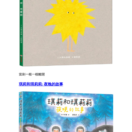
當刺一根一根離開
琪莉和琪莉莉: 夜晚的故事