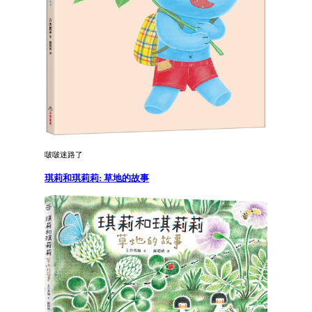
啵啵迷路了
琪莉和琪莉莉: 草地的故事