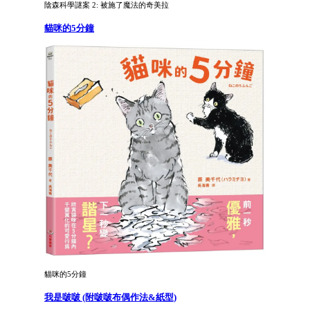
陰森科學謎案 2: 被施了魔法的奇美拉
貓咪的5分鐘
貓咪的5分鐘
我是啵啵 (附啵啵布偶作法&紙型)