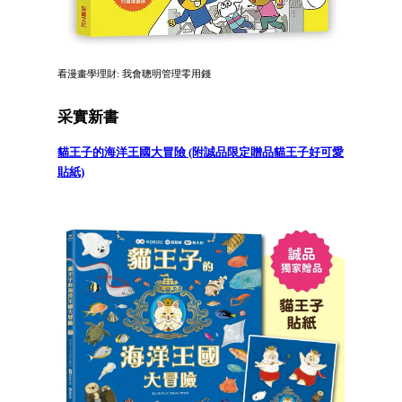
看漫畫學理財: 我會聰明管理零用錢
采實新書
貓王子的海洋王國大冒險 (附誠品限定贈品貓王子好可愛
貼紙)