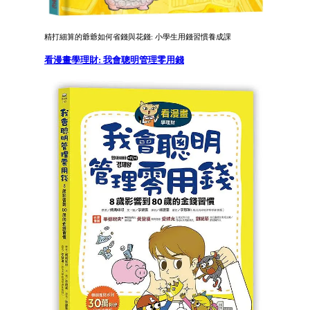
精打細算的爺爺如何省錢與花錢: 小學生用錢習慣養成課
看漫畫學理財: 我會聰明管理零用錢