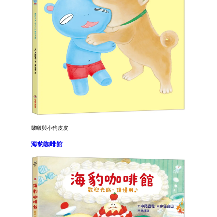
啵啵與小狗皮皮
海豹咖啡館