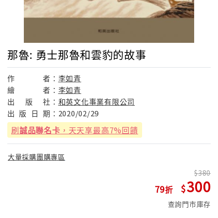
那魯: 勇士那魯和雲豹的故事
作
者：
李如青
繪
者：
李如青
出
版
社：
和英文化事業有限公司
出
版
日
期：
2020/02/29
刷
誠品聯名卡
，天天享最高7%回饋
大量採購團購專區
380
300
79
查詢門市庫存