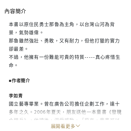
內容簡介
本書以原住民勇士那魯為主角，以台灣山河為背
景，氣勢雄偉。
那魯雖然強壯、勇敢，又有耐力，但他打獵的實力
卻最差。
不過，他擁有一份難能可貴的特質-----真心疼惜生
命。
■作者簡介
李如青
國立藝專畢業。曾在廣告公司擔任企劃工作，達十
多年之久。2006年夏天，朋友送他一本童書《發現
小錫兵》，他讀後，深受感動，「原來，童書可以
展開看更多
有這麼大的悠遊空間，呈現人生的冷落、拋棄、遺