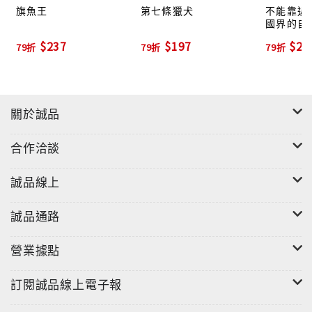
旗魚王
第七條獵犬
不能靠近的
國界的自
$237
$197
$22
79折
79折
79折
"
本書以原住民勇士那魯為主角，以台灣山河為背景，氣
關於誠品
勢雄偉。
那魯雖然強壯、勇敢，又有耐力，但他打獵的實力卻最
合作洽談
差。
不過，他擁有一份難能可貴的特質-----真心疼惜生命。
誠品線上
■作者簡介
誠品通路
李如青
國立藝專畢業。曾在廣告公司擔任企劃工作，達十多年
營業據點
之久。2006年夏天，朋友送他一本童書《發現小錫
兵》，他讀後，深受感動，「原來，童書可以有這麼大
訂閱誠品線上電子報
的悠遊空間，呈現人生的冷落、拋棄、遺忘！」他希望