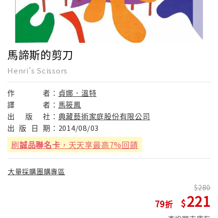
馬諦斯的剪刀
Henri's Scissors
作
者：
貞娜．溫特
譯
者：
馬筱鳳
出
版
社：
典藏藝術家庭股份有限公司
出
版
日
期：
2014/08/03
刷
誠品聯名卡
，天天享最高7%回饋
大量採購團購專區
280
221
79