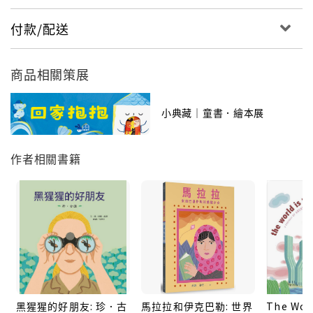
付款/配送
商品相關策展
小典藏｜童書．繪本展
作者相關書籍
黑猩猩的好朋友: 珍．古
馬拉拉和伊克巴勒: 世界
The Worl