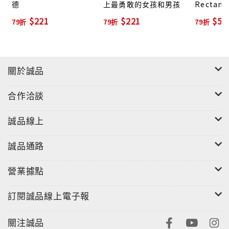
德
上最勇敢的女孩和男孩
Rectangl
Portrait
$221
$221
$52
79折
79折
79折
Zaha Ha
關於誠品
合作洽談
誠品線上
誠品通路
營業據點
訂閱誠品線上電子報
關注誠品