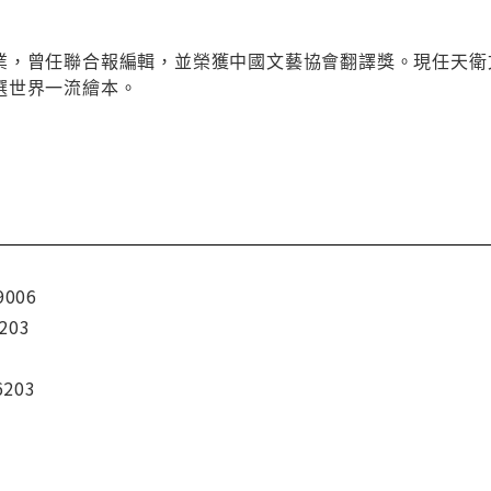
業，曾任聯合報編輯，並榮獲中國文藝協會翻譯獎。現任天衛
選世界一流繪本。
9006
203
6203