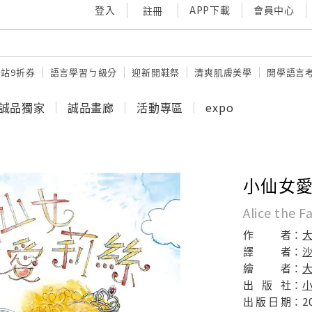
登入
APP下載
會員中心
註冊
站9折券
語言學習ㄅ級分
迎新開鞋祭
清爽肌膚美學
開學語言
誠品獨家
誠品畫廊
活動專區
expo
小仙女愛
Alice the Fa
作
者：
譯
者：
繪
者：
大
出
版
社：
出
版
日
期：
2