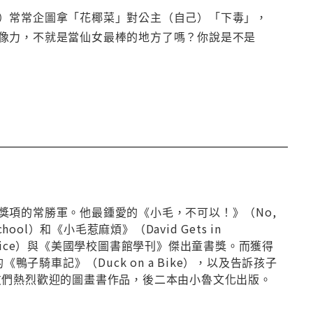
）常常企圖拿「花椰菜」對公主（自己）「下毒」，
像力，不就是當仙女最棒的地方了嗎？你說是不是
獎項的常勝軍。他最鍾愛的《小毛，不可以！》（No,
ool）和《小毛惹麻煩》（David Gets in
 Choice）與《美國學校圖書館學刊》傑出童書獎。而獲得
《鴨子騎車記》（Duck on a Bike），以及告訴孩子
受到小朋友們熱烈歡迎的圖畫書作品，後二本由小魯文化出版。