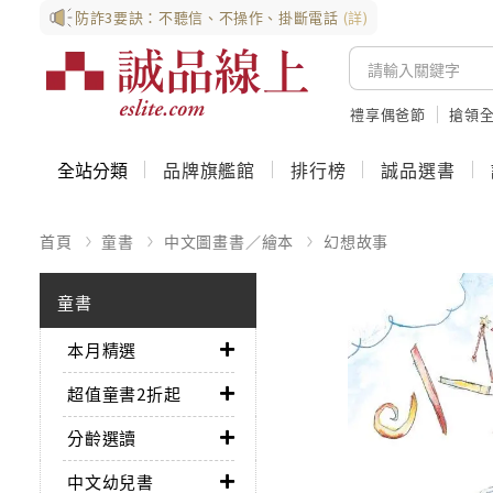
防詐3要訣：不聽信、不操作、掛斷電話
(詳)
禮享偶爸節
搶領全
全站分類
品牌旗艦館
排行榜
誠品選書
首頁
童書
中文圖畫書／繪本
幻想故事
童書
本月精選
超值童書2折起
分齡選讀
中文幼兒書