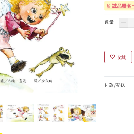
刷
誠品聯名
數量
收藏
付款/配送