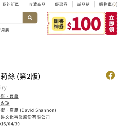
我的訂單
收藏商品
優惠券
誠品點
購物車(
)
0
考用展
莉絲 (第2版)
iry
大衛．夏農
沙永玲
衛．夏農 (David Shannon)
小魯文化事業股份有限公司
016/04/30