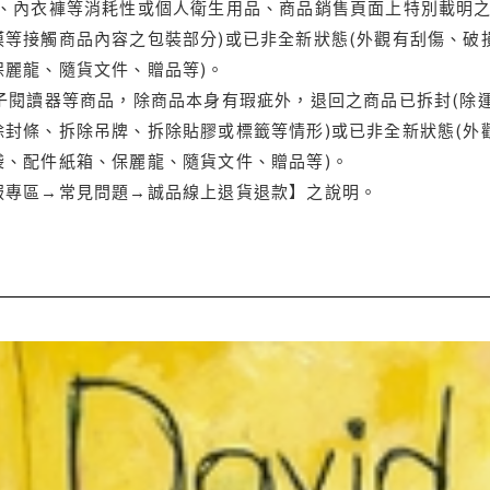
品、內衣褲等消耗性或個人衛生用品、商品銷售頁面上特別載明之
等接觸商品內容之包裝部分)或已非全新狀態(外觀有刮傷、破
保麗龍、隨貨文件、贈品等)。
電子閱讀器等商品，除商品本身有瑕疵外，退回之商品已拆封(除
封條、拆除吊牌、拆除貼膠或標籤等情形)或已非全新狀態(外
袋、配件紙箱、保麗龍、隨貨文件、贈品等)。
服專區→常見問題→誠品線上退貨退款】之說明。