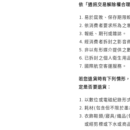
依「通訊交易解除權合
易於腐敗、保存期限較
依消費者要求所為之客
報紙、期刊或雜誌。
經消費者拆封之影音
非以有形媒介提供之數
已拆封之個人衛生用品
國際航空客運服務。
若您退貨時有下列情形，
定是否要退貨：
以數位或電磁紀錄形式
耗材(包含但不限於墨
衣飾鞋類/寢具/織品
或經剪標或下水或商