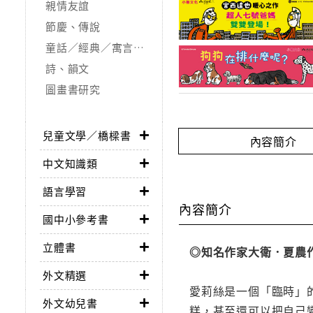
親情友誼
節慶、傳說
童話／經典／寓言故事
詩、韻文
圖畫書研究
兒童文學／橋樑書
內容簡介
中文知識類
語言學習
內容簡介
國中小參考書
立體書
◎知名作家大衛．夏農
外文精選
愛莉絲是一個「臨時」
外文幼兒書
糕，甚至還可以把自己