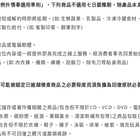
理例外情事適用準則」，下列商品不適用七日猶豫期，除產品本
短或解約時即將逾期。(如:生鮮蔬果、乳製品、冷凍冷藏食材、
製化給付。(如:客製印章、鋼筆刻字)
商品或電腦軟體。
位內容或一經提供即為完成之線上服務，經消費者事先同意始提
。(如:內衣褲、襪類、褲襪、刮鬍刀、除毛刀等貼身用品)
可能被認定已逾越檢查商品之必要程度而須負擔為回復原狀必要
儲存或著作權相關之商品(包含但不限於CD、VCD、DVD、電
水匣、碳粉匣、紙張、筆類墨水、清潔劑補充包等)之商品包裝已
(包含但不限於衣褲、鞋子、襪子、泳裝、床單、被套、填充玩具
品有不可回復之髒污或磨損痕跡。