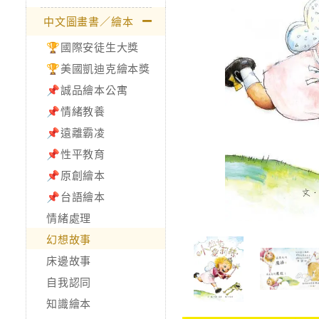
中文圖畫書／繪本
🏆國際安徒生大獎
🏆美國凱迪克繪本獎
📌誠品繪本公寓
📌情緒教養
📌遠離霸凌
📌性平教育
📌原創繪本
📌台語繪本
情緒處理
幻想故事
床邊故事
自我認同
知識繪本