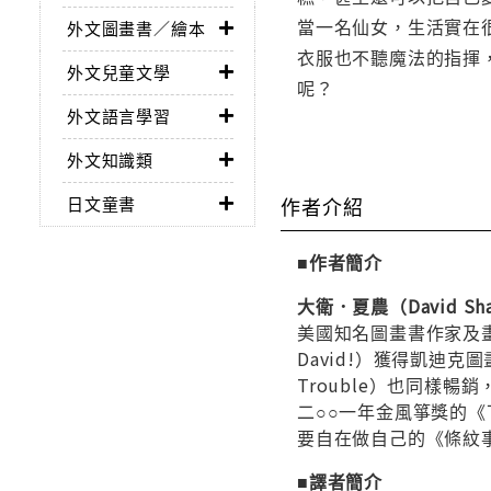
當一名仙女，生活實在
外文圖畫書／繪本
衣服也不聽魔法的指揮
外文兒童文學
呢？
外文語言學習
外文知識類
日文童書
作者介紹
■作者簡介
大衛．夏農（David Sh
美國知名圖畫書作家及
David!）獲得凱迪克圖畫
Trouble）也同樣暢銷
二○○一年金風箏獎的《下雨
要自在做自己的《條紋事件
■譯者簡介