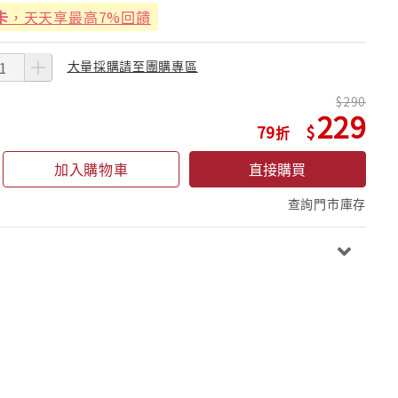
卡
，天天享最高7%回饋
大量採購請至團購專區
290
229
79
加入購物車
直接購買
查詢門市庫存