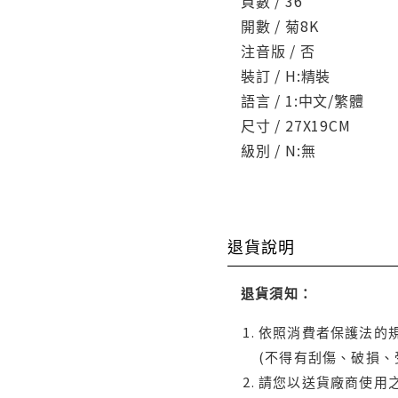
頁數 / 36
開數 / 菊8K
注音版 / 否
裝訂 / H:精裝
語言 / 1:中文/繁體
尺寸 / 27X19CM
級別 / N:無
退貨說明
退貨須知：
依照消費者保護法的規
(不得有刮傷、破損、
請您以送貨廠商使用