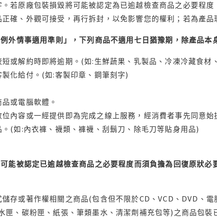
字。若原廠包裝損毀將可能被認定為已逾越檢查商品之必要程度，
品正確、外觀可接受，再行拆封，以免影響您的權利；若為產品
理例外情事適用準則」，下列商品不適用七日猶豫期，除產品本
短或解約時即將逾期。(如:生鮮蔬果、乳製品、冷凍冷藏食材、
製化給付。(如:客製印章、鋼筆刻字)
商品或電腦軟體。
位內容或一經提供即為完成之線上服務，經消費者事先同意始提
。(如:內衣褲、襪類、褲襪、刮鬍刀、除毛刀等貼身用品)
可能被認定已逾越檢查商品之必要程度而須負擔為回復原狀必要
儲存或著作權相關之商品(包含但不限於CD、VCD、DVD、電
水匣、碳粉匣、紙張、筆類墨水、清潔劑補充包等)之商品包裝已