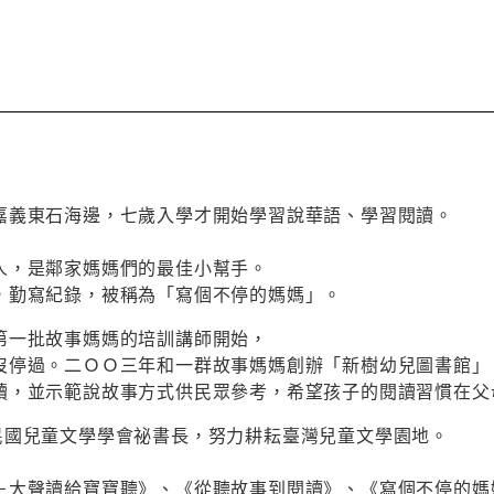
嘉義東石海邊，七歲入學才開始學習說華語、學習閱讀。
人，是鄰家媽媽們的最佳小幫手。
，勤寫紀錄，被稱為「寫個不停的媽媽」。
第一批故事媽媽的培訓講師開始，
沒停過。二ＯＯ三年和一群故事媽媽創辦「新樹幼兒圖書館」
讀，並示範說故事方式供民眾參考，希望孩子的閱讀習慣在
民國兒童文學學會祕書長，努力耕耘臺灣兒童文學園地。
－大聲讀給寶寶聽》、《從聽故事到閱讀》、《寫個不停的媽