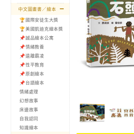
中文圖畫書／繪本
🏆國際安徒生大獎
🏆美國凱迪克繪本獎
📌誠品繪本公寓
📌情緒教養
📌遠離霸凌
📌性平教育
📌原創繪本
📌台語繪本
情緒處理
幻想故事
床邊故事
自我認同
知識繪本