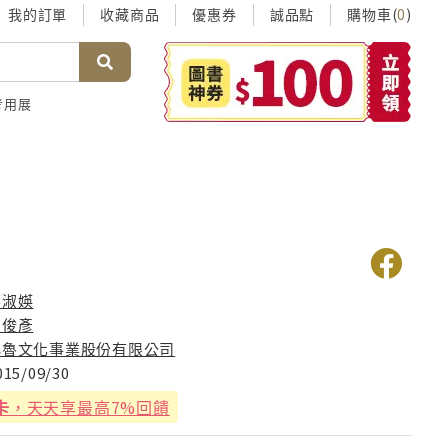
我的訂單
收藏商品
優惠券
誠品點
購物車(
)
0
考用展
媽
蔡淑媖
曹俊彥
小魯文化事業股份有限公司
015/09/30
卡
，天天享最高7%回饋