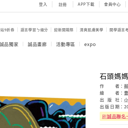
登入
APP下載
會員中心
註冊
站9折券
語言學習ㄅ級分
迎新開鞋祭
清爽肌膚美學
開學語言
誠品獨家
誠品畫廊
活動專區
expo
石頭媽
作
者：
繪
者：
出
版
社：
出
版
日
期：
2
刷
誠品聯名