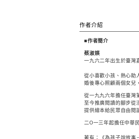
作者介紹
■作者簡介
蔡淑媖
一九六二年出生於臺灣
從小喜歡小孩、熱心助
婚後專心照顧兩個女兒
從一九九六年擔任臺灣
至今推廣閱讀的腳步從
提供繪本給民眾自由閱
二O一三年起擔任中華
著有：《為孩子說故事