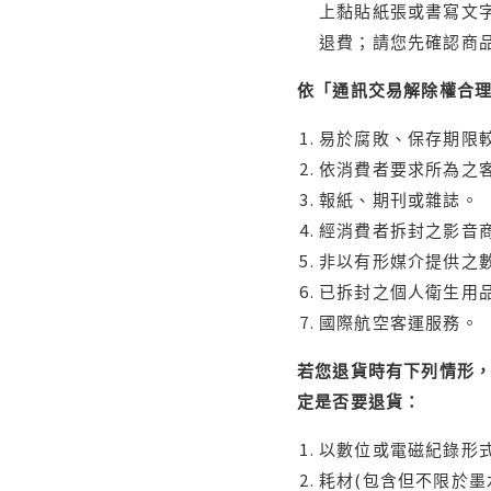
上黏貼紙張或書寫文
退費；請您先確認商
依「通訊交易解除權合
易於腐敗、保存期限較
依消費者要求所為之客
報紙、期刊或雜誌。
經消費者拆封之影音
非以有形媒介提供之數
已拆封之個人衛生用品
國際航空客運服務。
若您退貨時有下列情形，
定是否要退貨：
以數位或電磁紀錄形式
耗材(包含但不限於墨