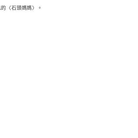
己的〈石頭媽媽〉。