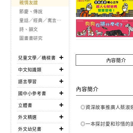
親情友誼
節慶、傳說
童話／經典／寓言故事
詩、韻文
圖畫書研究
兒童文學／橋樑書
內容簡介
中文知識類
語言學習
內容簡介
國中小參考書
立體書
◎資深故事推廣人蔡淑
外文精選
◎一本探討愛和珍惜的
外文幼兒書