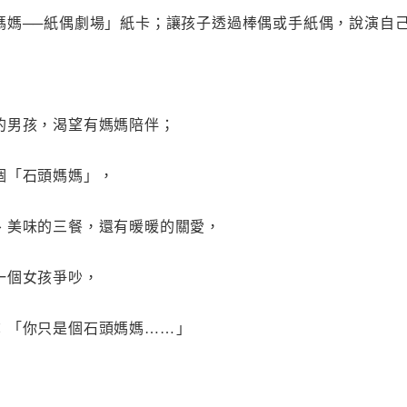
媽媽──紙偶劇場」紙卡；讓孩子透過棒偶或手紙偶，說演自
的男孩，渴望有媽媽陪伴；
個「石頭媽媽」，
、美味的三餐，還有暖暖的關愛，
一個女孩爭吵，
：「你只是個石頭媽媽
」
…
…