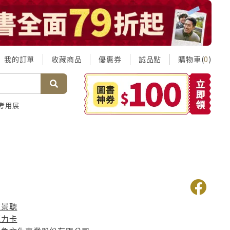
我的訂單
收藏商品
優惠券
誠品點
購物車(
)
0
考用展
奇
陳景聰
蘇力卡