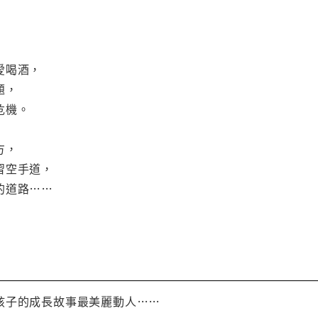
愛喝酒，
題，
危機。
方，
習空手道，
的道路……
孩子的成長故事最美麗動人……