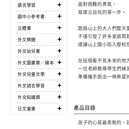
面對困難的勇氣，
語言學習
是建立自信的第一步。
國中小參考書
跑路山上的大人們整天
立體書
不僅引發了許多家庭問
外文精選
還讓山上國小陷入廢校
外文幼兒書
在這個看不見未來的地
外文圖畫書／繪本
一位老師教導學生們練
外文兒童文學
準備攜手跑出一條希望
外文語言學習
外文知識類
產品目錄
日文童書
孩子的心是最柔軟的，