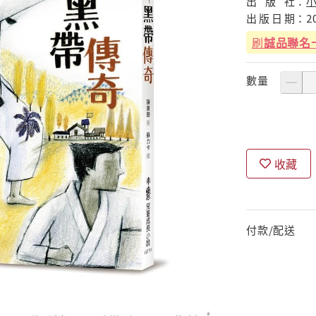
出
版
社：
出
版
日
期：
2
刷
誠品聯名
數量
收藏
付款/配送