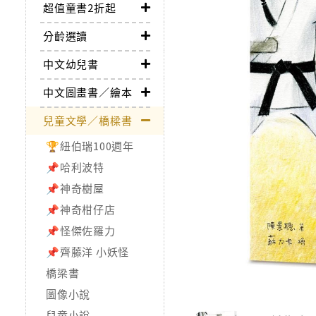
超值童書2折起
分齡選讀
中文幼兒書
中文圖畫書／繪本
兒童文學／橋樑書
🏆紐伯瑞100週年
📌哈利波特
📌神奇樹屋
📌神奇柑仔店
📌怪傑佐羅力
📌齊藤洋 小妖怪
橋梁書
圖像小說
兒童小說