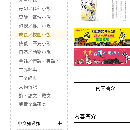
奇幻／科幻小說
冒險／驚悚小說
偵探／推理小說
成長／校園小說
俠義／歷史小說
自然／動物小說
童話／傳說／神話／寓言
世界經典
華文經典
人物傳記
內容簡介
詩、韻文、散文
兒童文學研究
內容簡介
中文知識類