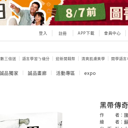
登入
APP下載
會員中心
註冊
點數三倍送
語言學習ㄅ級分
迎新開鞋祭
清爽肌膚美學
開學語言
誠品獨家
誠品畫廊
活動專區
expo
黑帶傳
作
者：
繪
者：