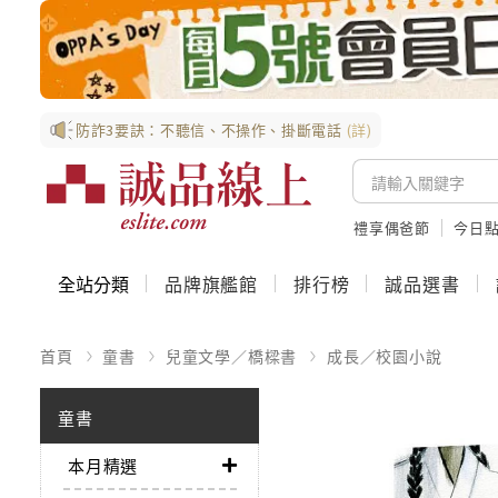
防詐3要訣：不聽信、不操作、掛斷電話
(詳)
禮享偶爸節
今日
全站分類
品牌旗艦館
排行榜
誠品選書
首頁
童書
兒童文學／橋樑書
成長／校園小說
童書
本月精選