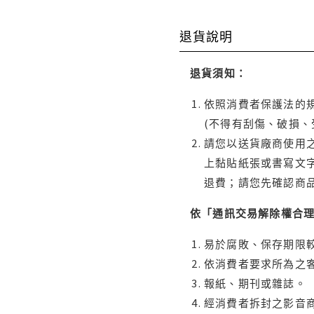
退貨說明
退貨須知：
依照消費者保護法的規
(不得有刮傷、破損、
請您以送貨廠商使用
上黏貼紙張或書寫文
退費；請您先確認商
依「通訊交易解除權合
易於腐敗、保存期限較
依消費者要求所為之客
報紙、期刊或雜誌。
經消費者拆封之影音