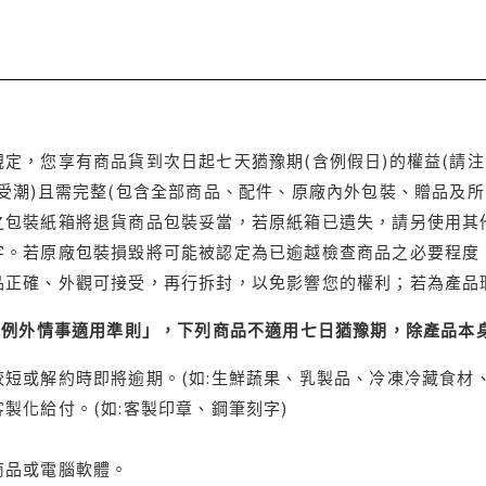
定，您享有商品貨到次日起七天猶豫期(含例假日)的權益(請
受潮)且需完整(包含全部商品、配件、原廠內外包裝、贈品及所
之包裝紙箱將退貨商品包裝妥當，若原紙箱已遺失，請另使用其
字。若原廠包裝損毀將可能被認定為已逾越檢查商品之必要程度，
品正確、外觀可接受，再行拆封，以免影響您的權利；若為產品
理例外情事適用準則」，下列商品不適用七日猶豫期，除產品本
短或解約時即將逾期。(如:生鮮蔬果、乳製品、冷凍冷藏食材、
製化給付。(如:客製印章、鋼筆刻字)
商品或電腦軟體。