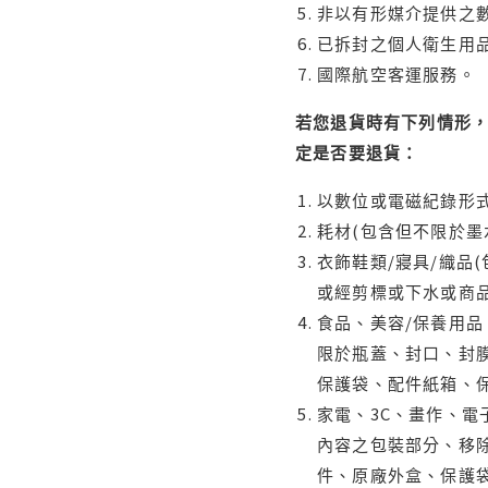
非以有形媒介提供之數
已拆封之個人衛生用品
國際航空客運服務。
若您退貨時有下列情形，
定是否要退貨：
以數位或電磁紀錄形式
耗材(包含但不限於墨
衣飾鞋類/寢具/織品
或經剪標或下水或商
食品、美容/保養用
限於瓶蓋、封口、封膜
保護袋、配件紙箱、
家電、3C、畫作、
內容之包裝部分、移除
件、原廠外盒、保護