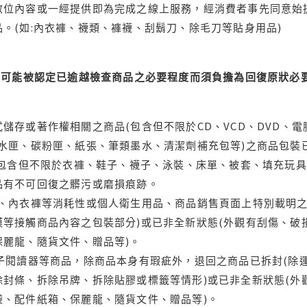
位內容或一經提供即為完成之線上服務，經消費者事先同意始提
。(如:內衣褲、襪類、褲襪、刮鬍刀、除毛刀等貼身用品)
可能被認定已逾越檢查商品之必要程度而須負擔為回復原狀必要
儲存或著作權相關之商品(包含但不限於CD、VCD、DVD、電
水匣、碳粉匣、紙張、筆類墨水、清潔劑補充包等)之商品包裝已
(包含但不限於衣褲、鞋子、襪子、泳裝、床單、被套、填充玩具
品有不可回復之髒污或磨損痕跡。
品、內衣褲等消耗性或個人衛生用品、商品銷售頁面上特別載明之
等接觸商品內容之包裝部分)或已非全新狀態(外觀有刮傷、破
保麗龍、隨貨文件、贈品等)。
電子閱讀器等商品，除商品本身有瑕疵外，退回之商品已拆封(除
封條、拆除吊牌、拆除貼膠或標籤等情形)或已非全新狀態(外
袋、配件紙箱、保麗龍、隨貨文件、贈品等)。