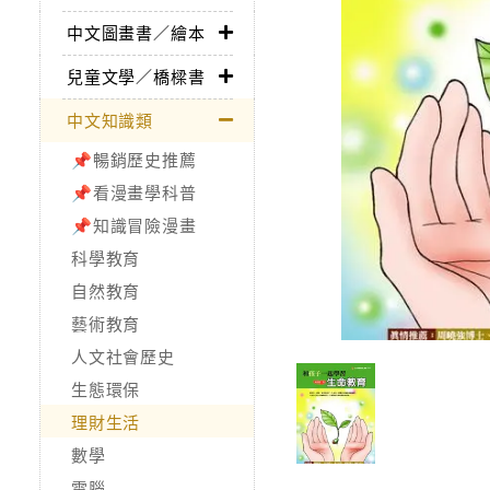
中文圖畫書／繪本
兒童文學／橋樑書
中文知識類
📌暢銷歷史推薦
📌看漫畫學科普
📌知識冒險漫畫
科學教育
自然教育
藝術教育
人文社會歷史
生態環保
理財生活
數學
電腦