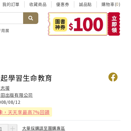
我的訂單
收藏商品
優惠券
誠品點
購物車(
)
0
考用展
一起學習生命教育
梁志援
稻田出版有限公司
008/08/12
卡
，天天享最高7%回饋
大量採購請至團購專區