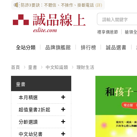
防詐3要訣：不聽信、不操作、掛斷電話
(詳)
禮享偶爸節
搶領全
全站分類
品牌旗艦館
排行榜
誠品選書
首頁
童書
中文知識類
理財生活
童書
本月精選
超值童書2折起
分齡選讀
中文幼兒書