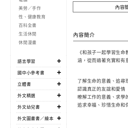
內容
美勞／手作
性、健康教育
百科全書
生活休閒
內容簡介
休閒漫畫
《和孩子一起學習生命
涵，從而過著充實和有
語言學習
國中小參考書
了解生命的意義、追尋
立體書
認識真正的友誼和愛情
外文精選
暸解工作的意義、求學
追求幸福、珍惜生命和
外文幼兒書
外文圖畫書／繪本