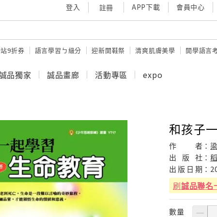
登入
APP下載
會員中心
註冊
站9折券
語言學習ㄅ級分
迎新開鞋祭
清爽肌膚美學
開學語言
誠品獨家
誠品畫廊
活動專區
expo
和孩子
作
者：
出
版
社：
出
版
日
期：
2
刷
誠品聯名
數量