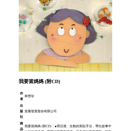
我要當媽媽 (附CD)
作
林慧珍
者
出
版
貿騰發賣股份有限公司
社
商
我要當媽媽 (附CD)：●用活潑、生動的剪貼手法，帶出故事中
品