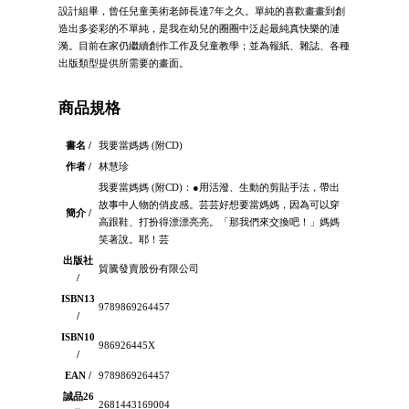
設計組畢，曾任兒童美術老師長達7年之久。單純的喜歡畫畫到創
造出多姿彩的不單純，是我在幼兒的圈圈中泛起最純真快樂的漣
漪。目前在家仍繼續創作工作及兒童教學；並為報紙、雜誌、各種
出版類型提供所需要的畫面。
商品規格
書名 /
我要當媽媽 (附CD)
作者 /
林慧珍
我要當媽媽 (附CD)：●用活潑、生動的剪貼手法，帶出
故事中人物的俏皮感。芸芸好想要當媽媽，因為可以穿
簡介 /
高跟鞋、打扮得漂漂亮亮。「那我們來交換吧！」媽媽
笑著說。耶！芸
出版社
貿騰發賣股份有限公司
/
ISBN13
9789869264457
/
ISBN10
986926445X
/
EAN /
9789869264457
誠品26
2681443169004