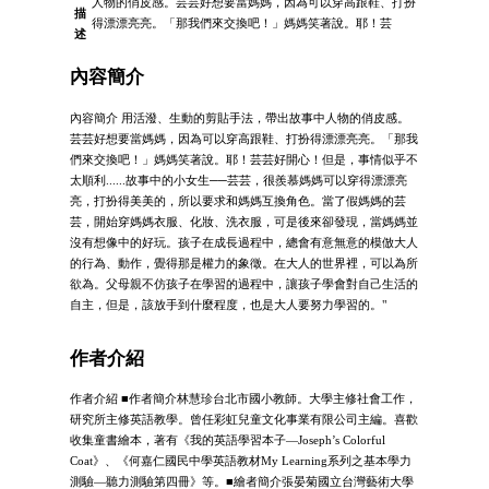
人物的俏皮感。芸芸好想要當媽媽，因為可以穿高跟鞋、打扮
描
得漂漂亮亮。「那我們來交換吧！」媽媽笑著說。耶！芸
述
內容簡介
內容簡介 用活潑、生動的剪貼手法，帶出故事中人物的俏皮感。
芸芸好想要當媽媽，因為可以穿高跟鞋、打扮得漂漂亮亮。「那我
們來交換吧！」媽媽笑著說。耶！芸芸好開心！但是，事情似乎不
太順利......故事中的小女生──芸芸，很羨慕媽媽可以穿得漂漂亮
亮，打扮得美美的，所以要求和媽媽互換角色。當了假媽媽的芸
芸，開始穿媽媽衣服、化妝、洗衣服，可是後來卻發現，當媽媽並
沒有想像中的好玩。孩子在成長過程中，總會有意無意的模倣大人
的行為、動作，覺得那是權力的象徵。在大人的世界裡，可以為所
欲為。父母親不仿孩子在學習的過程中，讓孩子學會對自己生活的
自主，但是，該放手到什麼程度，也是大人要努力學習的。"
作者介紹
作者介紹 ■作者簡介林慧珍台北市國小教師。大學主修社會工作，
研究所主修英語教學。曾任彩虹兒童文化事業有限公司主編。喜歡
收集童書繪本，著有《我的英語學習本子—Joseph’s Colorful
Coat》、《何嘉仁國民中學英語教材My Learning系列之基本學力
測驗—聽力測驗第四冊》等。■繪者簡介張晏菊國立台灣藝術大學