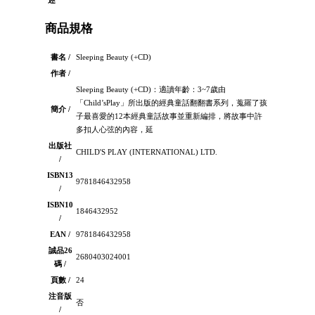
述
商品規格
書名 /
Sleeping Beauty (+CD)
作者 /
Sleeping Beauty (+CD)：適讀年齡：3~7歲由
「Child’sPlay」所出版的經典童話翻翻書系列，蒐羅了孩
簡介 /
子最喜愛的12本經典童話故事並重新編排，將故事中許
多扣人心弦的內容，延
出版社
CHILD'S PLAY (INTERNATIONAL) LTD.
/
ISBN13
9781846432958
/
ISBN10
1846432952
/
EAN /
9781846432958
誠品26
2680403024001
碼 /
頁數 /
24
注音版
否
/