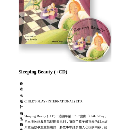
Sleeping Beauty (+CD)
作
者
出
版
CHILD'S PLAY (INTERNATIONAL) LTD.
社
商
Sleeping Beauty (+CD)：適讀年齡：3~7歲由「Child’sPlay」
品
所出版的經典童話翻翻書系列，蒐羅了孩子最喜愛的12本經
描
典童話故事並重新編排，將故事中許多扣人心弦的內容，延