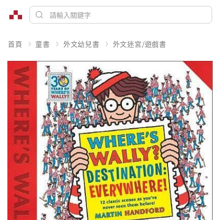
首頁
童書
外文幼兒書
外文迷宮/遊戲書