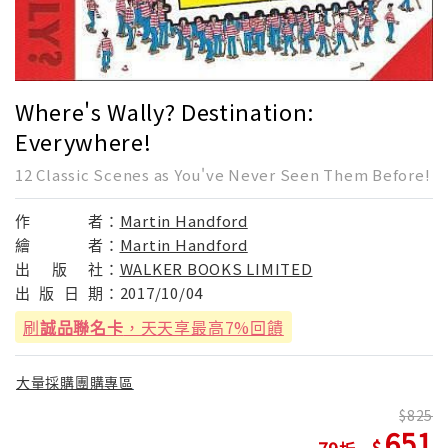
Where's Wally? Destination:
Everywhere!
12 Classic Scenes as You've Never Seen Them Before!
作
者：
Martin Handford
繪
者：
Martin Handford
出
版
社：
WALKER BOOKS LIMITED
出
版
日
期：
2017/10/04
刷
誠品聯名卡
，天天享最高7%回饋
大量採購團購專區
825
651
79