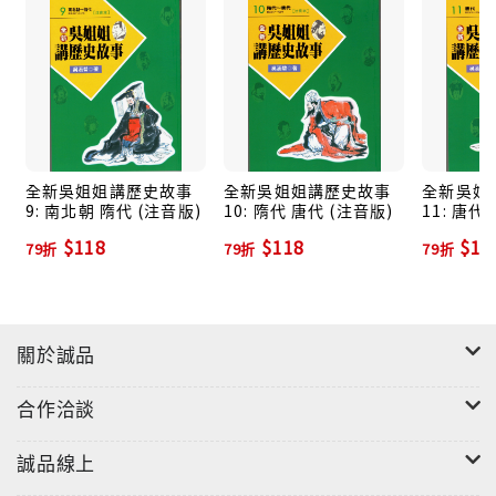
志要繼續講這許多『好久好久以前』的故事，希望所有
大小讀者也一直陪著她深入體會中華民族的偉大。
全新吳姐姐講歷史故事
全新吳姐姐講歷史故事
全新吳姐
9: 南北朝 隋代 (注音版)
10: 隋代 唐代 (注音版)
11: 唐代
$118
$118
$11
79折
79折
79折
關於誠品
合作洽談
誠品線上