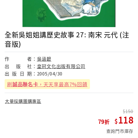
全新吳姐姐講歷史故事 27: 南宋 元代 (注
音版)
作
者：
吳涵碧
出
版
社：
皇冠文化出版有限公司
出
版
日
期：
2005/04/30
刷
誠品聯名卡
，天天享最高7%回饋
大量採購團購專區
150
118
79
查詢門市庫存