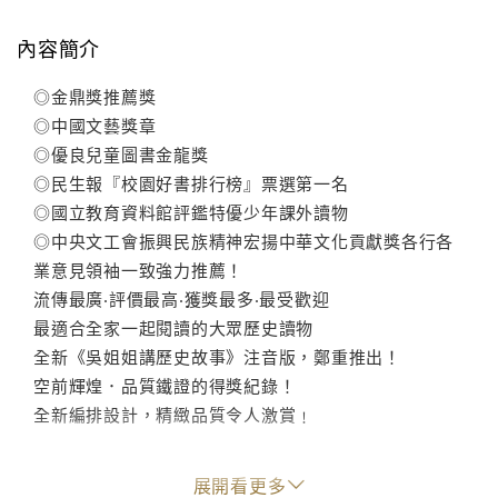
內容簡介
◎金鼎獎推薦獎
◎中國文藝獎章
◎優良兒童圖書金龍獎
◎民生報『校園好書排行榜』票選第一名
◎國立教育資料館評鑑特優少年課外讀物
◎中央文工會振興民族精神宏揚中華文化貢獻獎各行各
業意見領袖一致強力推薦！
流傳最廣‧評價最高‧獲獎最多‧最受歡迎
最適合全家一起閱讀的大眾歷史讀物
全新《吳姐姐講歷史故事》注音版，鄭重推出！
空前輝煌．品質鐵證的得獎紀錄！
全新編排設計，精緻品質令人激賞﹗
全新《吳姐姐講歷史故事》以翔實的考據為基礎，著重
展開看更多