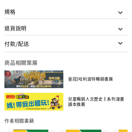
文學性、情節性及趣味性，將原本枯燥的歷史化為有血
有肉的身邊人事，最容易理解與閱讀﹗更特別聘請名畫
規格
家劉建志先生繪製精采插圖；精緻無比的品質絕對讓你
滿意﹗
退貨說明
■作者簡介
付款/配送
吳姐姐
商品相關策展
本名吳涵碧，從小生長在書香世家。她尤其對中國文
學、歷史學特別有興趣，常常嚮往能與古人交朋友。大
學畢業後，吳姐姐決定開始一項浩大的工程──寫一系列
皇冠|哈利波特暢銷書展
《吳姐姐講歷史故事》。她每天到圖書館借一厚疊深奧
難懂的古籍，拚命用功研讀，然後做詳細的分類和考
兒童暢銷人文歷史┃系列漫畫
證，再融會貫通、從中摘取最精彩的真實事件，改寫成
讀本推薦
明白通曉、自然飄逸的白話文。讓成年讀者、青少年、
小朋友，都能從這套書中看到英雄豪傑的豐功偉業、各
作者相關書籍
朝各代皇帝臣子的百樣面貌和整個歷史洪流的演變。中
國歷史太豐富、太有趣、吳姐姐一投入就無法停止，立