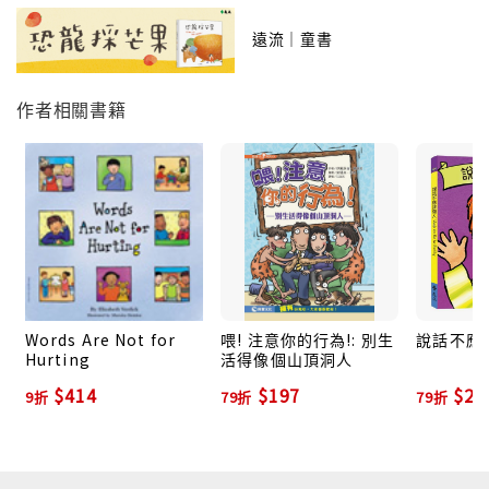
遠流｜童書
作者相關書籍
"
Words Are Not for
喂! 注意你的行為!: 別生
說話不應
Hurting
活得像個山頂洞人
$414
$197
$20
9折
79折
79折