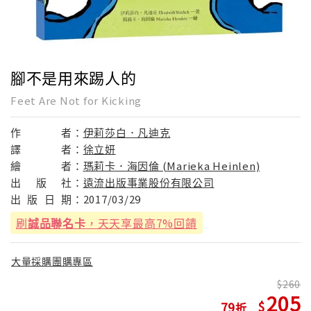
腳不是用來踢人的
Feet Are Not for Kicking
作
者：
伊莉莎白．凡迪克
譯
者：
徐立妍
繪
者：
瑪莉卡．海因倫 (Marieka Heinlen)
出
版
社：
遠流出版事業股份有限公司
出
版
日
期：
2017/03/29
刷
誠品聯名卡
，天天享最高7%回饋
大量採購團購專區
260
205
79