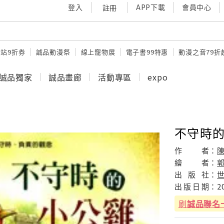
登入
APP下載
會員中心
註冊
站9折券
誠品動漫祭
線上寵物展
電子書99特惠
動漫之音79折
誠品獨家
誠品畫廊
活動專區
expo
不守時的
作
者：
繪
者：
出
版
社：
出
版
日
期：
2
刷
誠品聯名