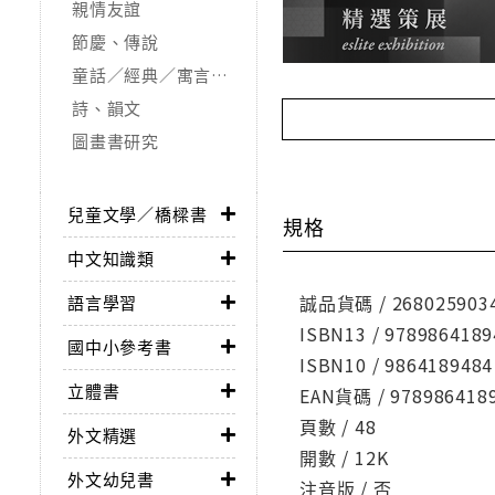
親情友誼
節慶、傳說
童話／經典／寓言故事
詩、韻文
圖畫書研究
兒童文學／橋樑書
規格
中文知識類
誠品貨碼 / 268025903
語言學習
ISBN13 / 9789864189
國中小參考書
ISBN10 / 9864189484
立體書
EAN貨碼 / 978986418
頁數 / 48
外文精選
開數 / 12K
外文幼兒書
注音版 / 否