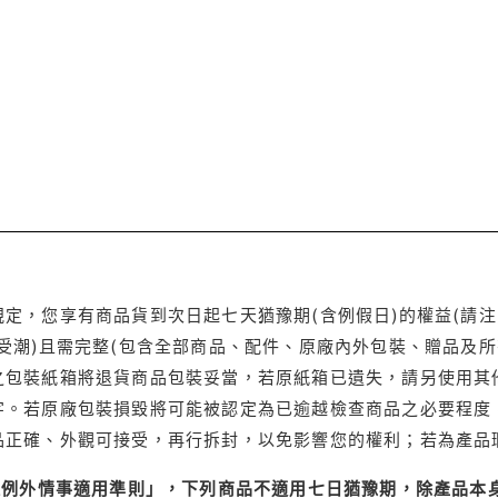
定，您享有商品貨到次日起七天猶豫期(含例假日)的權益(請
受潮)且需完整(包含全部商品、配件、原廠內外包裝、贈品及所
之包裝紙箱將退貨商品包裝妥當，若原紙箱已遺失，請另使用其
字。若原廠包裝損毀將可能被認定為已逾越檢查商品之必要程度，
品正確、外觀可接受，再行拆封，以免影響您的權利；若為產品
理例外情事適用準則」，下列商品不適用七日猶豫期，除產品本