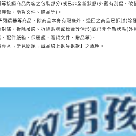
等接觸商品內容之包裝部分)或已非全新狀態(外觀有刮傷、破
保麗龍、隨貨文件、贈品等)。
電子閱讀器等商品，除商品本身有瑕疵外，退回之商品已拆封(除
封條、拆除吊牌、拆除貼膠或標籤等情形)或已非全新狀態(外
袋、配件紙箱、保麗龍、隨貨文件、贈品等)。
服專區→常見問題→誠品線上退貨退款】之說明。