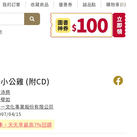
我的訂單
收藏商品
優惠券
誠品點
購物車(
)
0
起
小公雞 (附CD)
陳沛慈
郭璧如
世一文化事業股份有限公司
007/04/15
卡
，天天享最高7%回饋