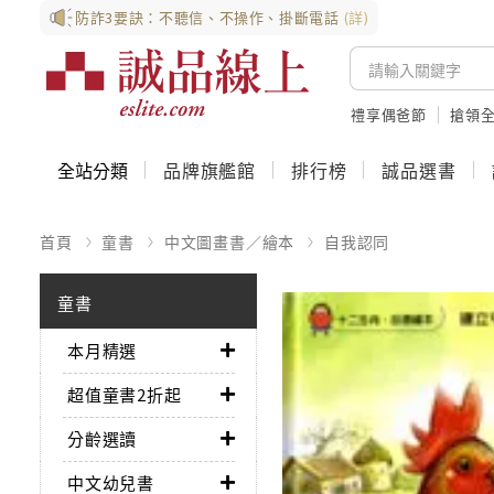
防詐3要訣：不聽信、不操作、掛斷電話
(詳)
禮享偶爸節
搶領全
全站分類
品牌旗艦館
排行榜
誠品選書
首頁
童書
中文圖畫書／繪本
自我認同
童書
本月精選
超值童書2折起
分齡選讀
中文幼兒書