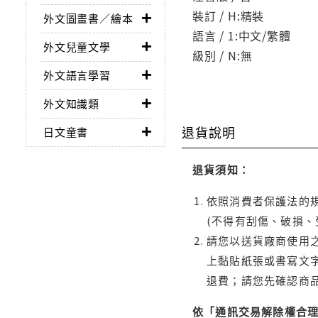
裝訂 / H:精裝
外文圖畫書／繪本
語言 / 1:中文/繁體
外文兒童文學
級別 / N:無
外文語言學習
外文知識類
退貨說明
日文童書
退貨須知：
依照消費者保護法的規
(不得有刮傷、破損、
請您以送貨廠商使用
上黏貼紙張或書寫文
退費；請您先確認商
依「通訊交易解除權合