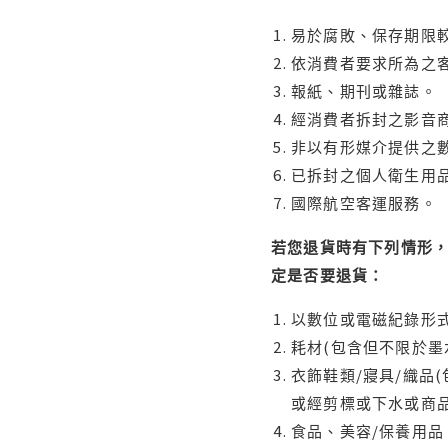
易於腐敗、保存期限較
依消費者要求所為之客
報紙、期刊或雜誌。
經消費者拆封之影音
非以有形媒介提供之數
已拆封之個人衛生用品
國際航空客運服務。
若您退貨時有下列情形，
定是否要退貨：
以數位或電磁紀錄形式
耗材(包含但不限於墨
衣飾鞋類/寢具/織品
或經剪標或下水或商
食品、美容/保養用