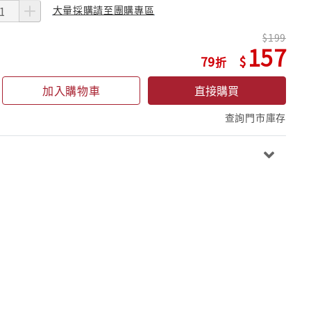
大量採購請至團購專區
199
157
79
加入購物車
直接購買
查詢門市庫存