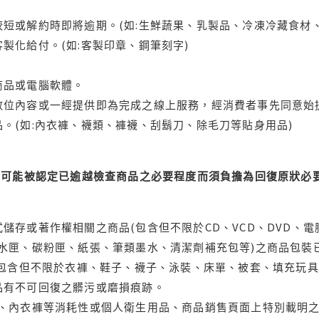
短或解約時即將逾期。(如:生鮮蔬果、乳製品、冷凍冷藏食材、
製化給付。(如:客製印章、鋼筆刻字)
商品或電腦軟體。
位內容或一經提供即為完成之線上服務，經消費者事先同意始提
。(如:內衣褲、襪類、褲襪、刮鬍刀、除毛刀等貼身用品)
可能被認定已逾越檢查商品之必要程度而須負擔為回復原狀必要
儲存或著作權相關之商品(包含但不限於CD、VCD、DVD、電
水匣、碳粉匣、紙張、筆類墨水、清潔劑補充包等)之商品包裝已
(包含但不限於衣褲、鞋子、襪子、泳裝、床單、被套、填充玩具
品有不可回復之髒污或磨損痕跡。
品、內衣褲等消耗性或個人衛生用品、商品銷售頁面上特別載明之