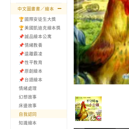
中文圖畫書／繪本
🏆國際安徒生大獎
🏆美國凱迪克繪本獎
📌誠品繪本公寓
📌情緒教養
📌遠離霸凌
📌性平教育
📌原創繪本
📌台語繪本
情緒處理
幻想故事
床邊故事
自我認同
知識繪本