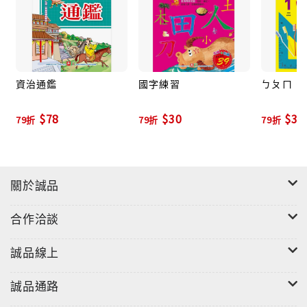
資治通鑑
國字練習
ㄅㄆㄇ．
$78
$30
$30
79折
79折
79折
關於誠品
合作洽談
誠品線上
誠品通路