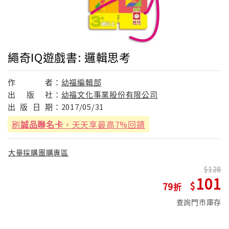
繩奇IQ遊戲書: 邏輯思考
作
者：
幼福編輯部
出
版
社：
幼福文化事業股份有限公司
出
版
日
期：
2017/05/31
刷
誠品聯名卡
，天天享最高7%回饋
大量採購團購專區
128
101
79
查詢門市庫存