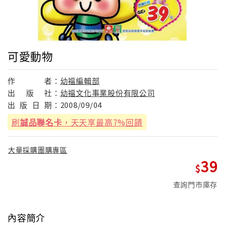
可愛動物
作
者：
幼福編輯部
出
版
社：
幼福文化事業股份有限公司
出
版
日
期：
2008/09/04
刷
誠品聯名卡
，天天享最高7%回饋
大量採購團購專區
39
查詢門市庫存
內容簡介