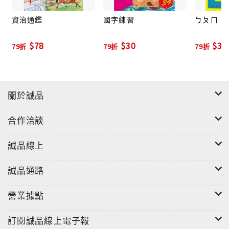
資治通鑑
國字練習
ㄅㄆㄇ．
$78
$30
$30
79折
79折
79折
關於誠品
合作洽談
誠品線上
誠品通路
營業據點
訂閱誠品線上電子報