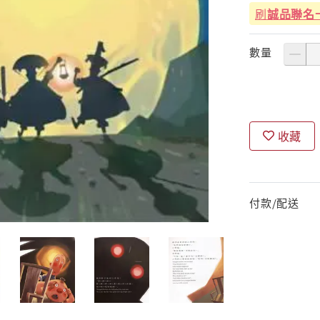
刷
誠品聯名
數量
收藏
付款/配送