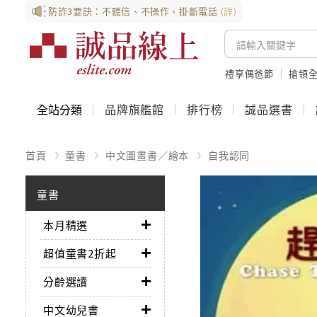
防詐3要訣：不聽信、不操作、掛斷電話
(詳)
禮享偶爸節
搶領全
全站分類
品牌旗艦館
排行榜
誠品選書
首頁
童書
中文圖畫書／繪本
自我認同
童書
本月精選
超值童書2折起
分齡選讀
中文幼兒書