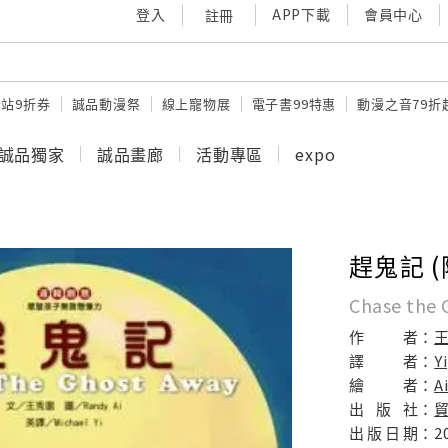
登入
APP下載
會員中心
註冊
站9折券
誠品動漫祭
線上寵物展
電子書99特惠
動漫之音79折
誠品獨家
誠品畫廊
活動專區
expo
趕鬼記 (
Chase the 
作
者：
譯
者：
Y
繪
者：
A
出
版
社：
出
版
日
期：
2