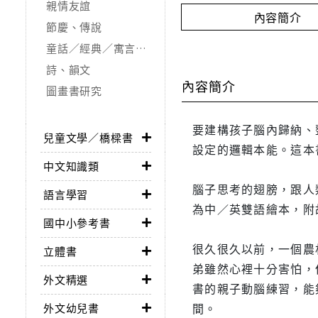
親情友誼
內容簡介
節慶、傳說
童話／經典／寓言故事
詩、韻文
內容簡介
圖畫書研究
要建構孩子腦內歸納、
兒童文學／橋樑書
設定的邏輯本能。這本
中文知識類
腦子思考的翅膀，跟人
語言學習
為中／英雙語繪本，附
國中小參考書
很久很久以前，一個農
立體書
弟雖然心裡十分害怕，
外文精選
書的親子動腦練習，能
間。
外文幼兒書