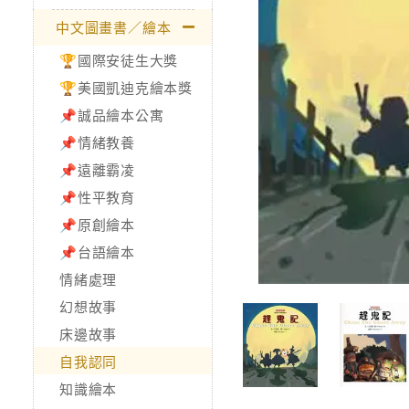
中文圖畫書／繪本
🏆國際安徒生大獎
🏆美國凱迪克繪本獎
📌誠品繪本公寓
📌情緒教養
📌遠離霸凌
📌性平教育
📌原創繪本
📌台語繪本
情緒處理
幻想故事
床邊故事
自我認同
知識繪本