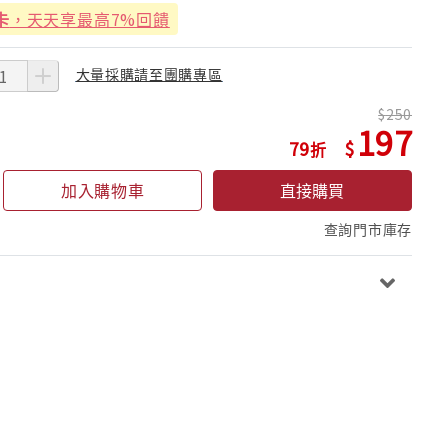
卡
，天天享最高7%回饋
大量採購請至團購專區
250
197
79
加入購物車
直接購買
查詢門市庫存