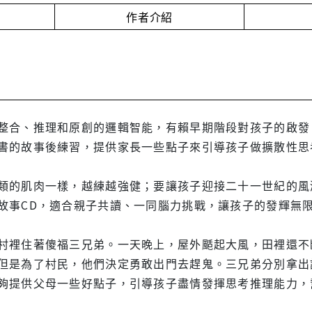
作者介紹
整合、推理和原創的邏輯智能，有賴早期階段對孩子的啟發
書的故事後練習，提供家長一些點子來引導孩子做擴散性思
類的肌肉一樣，越練越強健；要讓孩子迎接二十一世紀的風
故事CD，適合親子共讀、一同腦力挑戰，讓孩子的發輝無
村裡住著傻福三兄弟。一天晚上，屋外颳起大風，田裡還不
但是為了村民，他們決定勇敢出門去趕鬼。三兄弟分別拿出
夠提供父母一些好點子，引導孩子盡情發揮思考推理能力，