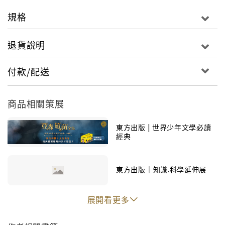
讀了這本《氣象大觀測》，你也可以當個氣象小達
規格
人！
退貨說明
出門前先看看天氣；旅遊前查查景點的天候；運動
會時更是希望可以避開惱人的雨季…氣象不但會左
付款/配送
右我們的生活工作，甚至還可能影響我們的心情
哩！
商品相關策展
這本書正好提供了小朋友追根究柢的線索，它從我
東方出版 | 世界少年文學必讀
們生活的台灣經驗出發，說明太陽、風和水氣怎樣
經典
影響台灣的天氣，解釋颱風、梅雨、雷電和龍捲風
發生的原因。然後將觸角擴大到世界季候區，並闡
東方出版｜知識.科學延伸展
述人類活動對氣象造成的改變。所以不但題材豐
富，更能加深孩子的本土環保意識。
展開看更多
更特別的是，這本書完全用漫畫和圖像來表現主