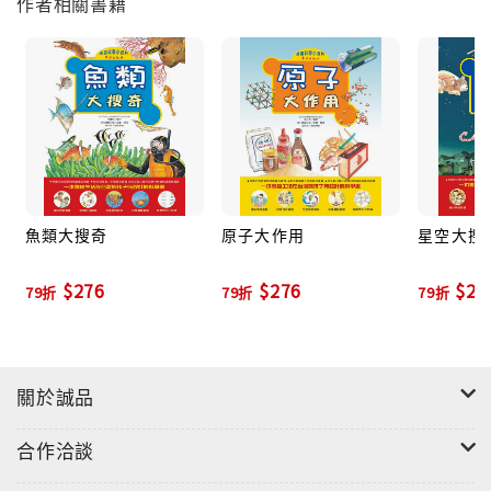
作者相關書籍
題，將生硬的氣象常識轉化成有趣的情節或圖像清
楚的解說圖，讓孩子在輕鬆的閱讀中獲得完整的科
學概念。所以不但孩子讀來津津有味，也很適合作
為父母引導孩子進入氣象領域的入門書。
魚類大搜奇
原子大作用
星空大搜
$276
$276
$27
79折
79折
79折
關於誠品
合作洽談