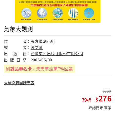
氣象大觀測
作
者：
東方編輯小組
繪
者：
陳文卿
出
版
社：
台灣東方出版社股份有限公司
出
版
日
期：
2006/06/30
刷
誠品聯名卡
，天天享最高7%回饋
大量採購團購專區
350
276
79
查詢門市庫存