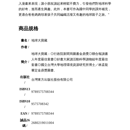
入漫畫來表現；讓小朋友讀起來輕鬆不費力，引發他們對地球科學
的好奇，進而產生興趣。此外，本書可作為國中同學的課外補充，
更適合爸爸媽媽領著孩子共同編織活潑又有趣的地球親子之旅。"
商品規格
書名 /
地球大寶藏
作者 /
地球大寶藏：◎行政院新聞局圖書金鼎獎◎聯合報讀書
人年度最佳童書◎好書大家讀活動科學讀物組年度最佳
簡介 /
套書◎國立台灣大學地理環境資源研究所博士／林孟龍
審定金鼎獎圖書、
出版社
台灣東方出版社股份有限公司
/
ISBN13
9789575708344
/
ISBN10
9575708342
/
EAN /
9789575708344
誠品26
2680219011004
碼 /