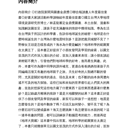
內容簡介
內容簡介 ◎行政院新聞局圖書金鼎獎◎聯合報讀書人年度最佳童
書◎好書大家讀活動科學讀物組年度最佳套書◎國立台灣大學地理
環境資源研究所博士／林孟龍審定金鼎獎圖書、本土自製、漫畫和
知識解說圖並呈，讓孩子從充滿趣味的情節中獲得知識。專為生活
在台灣孩子所設計的科學書，告訴你地球誕生的秘密！地球是在什
麼時候誕生的？台灣為什麼地震特別多？是誰把龐貝城變不見了？
野柳女王頭是怎樣形成的？海水為什麼是鹹的？地球科學的範圍實
在太廣泛了，這本書正好提供了小朋友發問及學習的線索，以圖文
並茂的方式作深入淺出的介紹，並加入漫畫來表現；讓小朋友讀起
來輕鬆不費力，引發他們對地球科學的好奇，進而產生興趣。此
外，本書可作為國中同學的課外補充，更適合爸爸媽媽領著孩子共
同編織活潑又有趣的地球親子之旅。天生好奇的人類總不斷的發
問，尤其是關於地球的過去、現在及未來；也不斷的由本身周遭向
遙不可及的地方探險。這些已知和未知的世界都引起人們莫大的興
趣，並急於想探究這些地方藏了什麼東西？這些東西透露著什麼奧
妙？是記錄歲月雕琢的痕跡？還是大地驟變的結果？這本書正好提
供了小朋友發問及學習的線索，家長可以和孩子一道想想：地震是
怎麼發生的？是地牛翻身了嗎？石頭又如何變小、變不見了呢？為
什麼石頭可以變成森林？海又怎麼跳舞？島怎麼冒出水面的呢？這
一連串有趣的問題，都可以訓練孩子動腦思考的能力，然後再從
《地球大寶藏》這本書中找出答案。地球科學的範圍實在太廣泛
了，本書只就幾個單元以圖文並茂的方式作深入淺出的介紹，並加