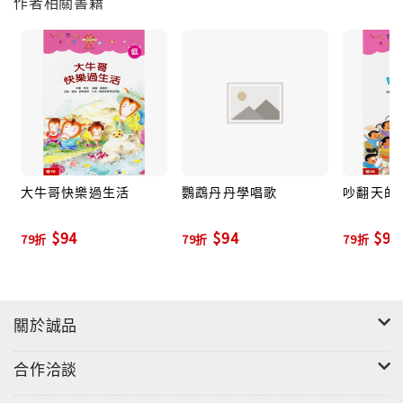
作者相關書籍
大牛哥快樂過生活
鸚鵡丹丹學唱歌
吵翻天的
$94
$94
$94
79折
79折
79折
關於誠品
合作洽談