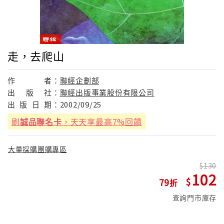
走，去爬山
作
者：
聯經企劃部
出
版
社：
聯經出版事業股份有限公司
出
版
日
期：
2002/09/25
刷
誠品聯名卡
，天天享最高7%回饋
大量採購團購專區
130
102
79
查詢門市庫存