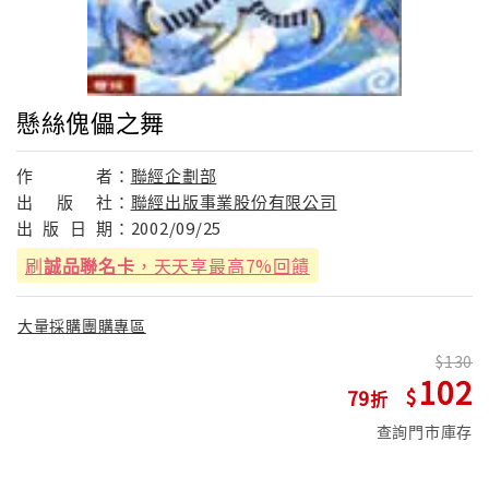
懸絲傀儡之舞
作
者：
聯經企劃部
出
版
社：
聯經出版事業股份有限公司
出
版
日
期：
2002/09/25
刷
誠品聯名卡
，天天享最高7%回饋
大量採購團購專區
130
102
79
查詢門市庫存