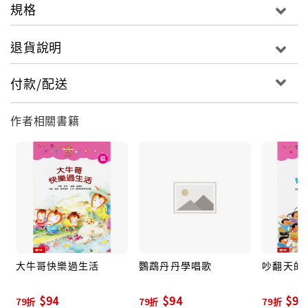
規格
退貨說明
付款/配送
作者相關書籍
大牛哥快樂過生活
鸚鵡丹丹學唱歌
吵翻天的
$94
$94
$94
79折
79折
79折