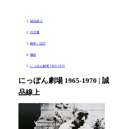
誠品線上
日文書
藝術／設計
攝影
にっぽん劇場 1965‐1970
にっぽん劇場 1965‐1970 | 誠
品線上