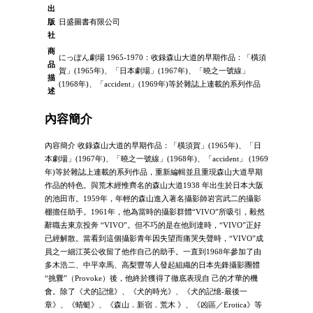
出
版
日盛圖書有限公司
社
商
にっぽん劇場 1965‐1970：收錄森山大道的早期作品：「橫須
品
賀」(1965年)、「日本劇場」(1967年)、「曉之一號線」
描
(1968年)、「accident」(1969年)等於雜誌上連載的系列作品
述
內容簡介
內容簡介 收錄森山大道的早期作品：「橫須賀」(1965年)、「日
本劇場」(1967年)、「曉之一號線」(1968年)、「accident」 (1969
年)等於雜誌上連載的系列作品，重新編輯並且重現森山大道早期
作品的特色。與荒木經惟齊名的森山大道1938 年出生於日本大阪
的池田市。1959年，年輕的森山進入著名攝影師岩宮武二的攝影
棚擔任助手。1961年，他為當時的攝影群體“VIVO”所吸引，毅然
辭職去東京投奔 “VIVO”。但不巧的是在他到達時，“VIVO”正好
已經解散。當看到這個攝影青年因失望而痛哭失聲時，“VIVO”成
員之一細江英公收留了他作自己的助手。一直到1968年參加了由
多木浩二、中平幸馬、高梨豐等人發起組織的日本先鋒攝影團體
“挑釁”（Provoke）後，他終於獲得了徹底表現自 己的才華的機
會。除了《犬的記憶》、《犬的時光》、《犬的記憶-最後一
章》、《蜻蜓》、《森山．新宿．荒木 》、《凶區／Erotica》等