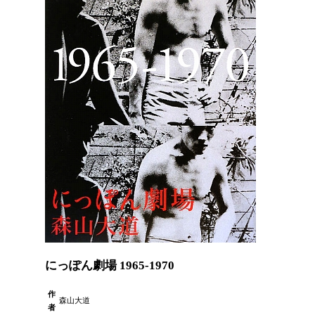
にっぽん劇場 1965‐1970
作
森山大道
者