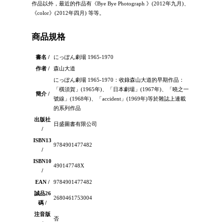
作品以外，最近的作品有《Bye Bye Photograph 》(2012年九月)、
《color》(2012年四月) 等等。
商品規格
書名 /
にっぽん劇場 1965‐1970
作者 /
森山大道
にっぽん劇場 1965‐1970：收錄森山大道的早期作品：
「橫須賀」(1965年)、「日本劇場」(1967年)、「曉之一
簡介 /
號線」(1968年)、「accident」(1969年)等於雜誌上連載
的系列作品
出版社
日盛圖書有限公司
/
ISBN13
9784901477482
/
ISBN10
490147748X
/
EAN /
9784901477482
誠品26
2680461753004
碼 /
注音版
否