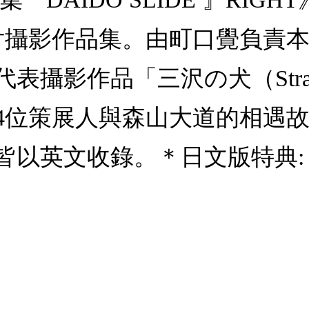
正片攝影作品集。由町口覺負責
表攝影作品「三沢の犬（Stra
4位策展人與森山大道的相遇
皆以英文收錄。＊日文版特典: