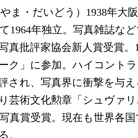
やま・だいどう）1938年大
1964年独立。写真雑誌などで
真批評家協会新人賞受賞。196
ーク」に参加。ハイコントラ
と評され、写真界に衝撃を与
より芸術文化勲章「シュヴァリ
写真賞受賞。現在も世界各国
る。