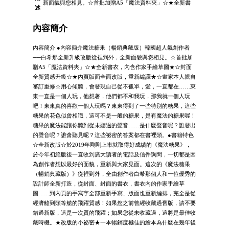
新面貌與您相見。☆首批加贈A5「魔法資料夾」☆★全新書
述
內容簡介
內容簡介 ●內容簡介魔法糖果（暢銷典藏版）韓國超人氣創作者
──白希那全新升級改版從裡到外，全新面貌與您相見。☆首批加
贈A5「魔法資料夾」☆★全新書衣，內含作家手繪草圖★☆封面
全新質感升級☆★內頁版面全面改版，重新編譯★☆畫家本人親自
審訂重修☆用心傾聽，會發現自己從不孤單，愛，一直都在……東
東一直是一個人玩，他想著，他們都不和我玩，那我就一個人玩
吧！東東真的喜歡一個人玩嗎？東東得到了一些特別的糖果，這些
糖果的花色似曾相識，這可不是一般的糖果，是有魔法的糖果喔！
糖果的魔法能讓你聽到從未聽過的聲音……是什麼聲音呢？誰發出
的聲音呢？誰會聽見呢？這些祕密的答案都在書裡頭。●書籍特色
☆全新改版☆於2019年剛剛上市就取得好成績的《魔法糖果》，
於今年初絕版後一直收到廣大讀者的電話及信件詢問，一切都是因
為創作者想以最好的面貌，重新與大家見面。這次的《魔法糖果
（暢銷典藏版）》從裡到外，全由創作者白希那個人和一位優秀的
設計師全新打造，從封面、封面的書衣，書衣內的作家手繪草
圖……到內頁的手寫字全部重新手寫、版面也重新編排，完全是從
經濟艙到頭等艙的飛躍質感！如果您之前曾經收藏過舊版，請不要
錯過新版，這是一次質的飛躍；如果您從未收藏過，這將是最佳收
藏時機。★改版的小祕密★一本暢銷度極佳的繪本為什麼在幾年後