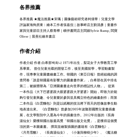
各界推薦
各界推薦 ★魔法推薦★宋珮｜圖像藝術研究者柯倩華︱兒童文學
評論家海狗房東︱繪本工作者張嘉倪｜故事畔店主劉清彥｜童書作
家與兒童節目主持人蔡青樺｜嶼伴書間店主闆娘Sylvie &amp; 闆寶
Oliver｜晨熹社繪本書店
作者介紹
作者介紹 作者:白希那백희나 1971年出生，梨花女子大學教育工學
系畢業。 曾任兒童光碟的開發工作，後至美國留學，學習動畫製
作，現專事兒童圖書繪畫工作。韓國的《東亞日報》曾經組織的調
查問卷「誰是韓國最有影響力的圖畫書作家」，白希那在其中排名
第二，被媒體譽為「亞洲圖畫書走向世界的標誌性人物」。 從第
一本作品《大下巴婆婆跟大眼婆婆跟大牙婆婆》開始，即致力於能
夠引發兒童興趣、令兒童樂於參與並具獨立特色的繪畫創作；而第
二本作品《白雲麵包》則是以紙雕的技法將下雨天的想像故事生動
地表達出來。 《白雲麵包》曾參加2005年波隆那國際兒童書插畫
展，在文學類別中入選為今年的插畫佳作。2012年出版的《長壽
湯仙女》榮獲韓國出版最高獎「韓國出版文化獎」，是獲得這個獎
項的第一本圖畫書。 撰寫並繪製插圖的書籍有《白雲麵包》、
《月亮雪酪》、《長壽湯仙女》、《小蓮與柳樹少年》、《魔法糖