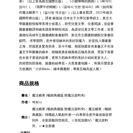
果》（以上皆為維京國際出版），《小雞嗶嗶的媽媽》(《삐약이
엄마》)、《我夢中的蜻蜓》(《꿈에서 맛본 똥파리》)和《如何製
作魔法糖果?》(《알사탕 제조법》)（以上書名暫譯，2025年維京
國際即將出版）。譯者:蘇懿禎 日本女子大學兒童學碩士，東京大
學圖書館情報學系博士候選人，研究兒童文學、兒童閱讀，並從事
圖畫書翻譯和繪本講座舉辦與演說，為資深兒童文學工作者，並受
邀擔任高雄市立圖書總館童書顧問、新北市立圖書館總館兒童書區
顧問。 求學期間，意外發現繪本的美好與魔力，於是投入圖畫書
之海，挖掘更多驚喜與美，至今不輟。相當熱愛富有童趣又不失深
邃文字和圖像的繪本，積極推廣各種風格且極具美感、受孩子喜愛
也令孩子著迷的故事，更努力把繪本裡的美好介紹給更多大人。
所經營的部落格、臉書粉絲專頁＜火星童書地圖＞，和展示豐富多
元收藏的「小步Biblio」繪本圖書館，專業且極具超人氣！
商品規格
書名 /
魔法糖果 (暢銷典藏版 附魔法資料夾)
作者 /
백희나
魔法糖果 (暢銷典藏版 附魔法資料夾)：魔法糖果（暢銷
典藏版）韓國超人氣創作者──白希那全新升級改版從裡
簡介 /
到外，全新面貌與您相見。☆首批加贈A5「魔法資料
夾」☆★全新書
出版社