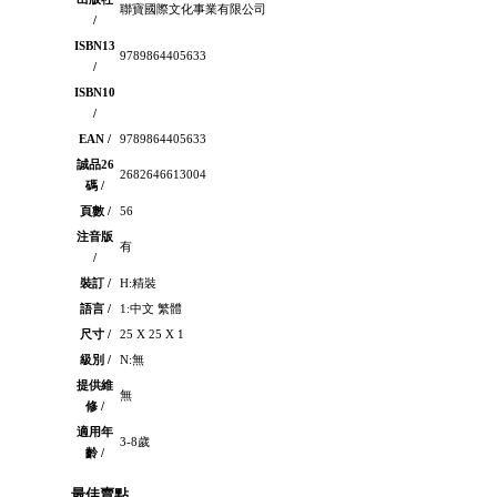
聯寶國際文化事業有限公司
/
ISBN13
9789864405633
/
ISBN10
/
EAN /
9789864405633
誠品26
2682646613004
碼 /
頁數 /
56
注音版
有
/
裝訂 /
H:精裝
語言 /
1:中文 繁體
尺寸 /
25 X 25 X 1
級別 /
N:無
提供維
無
修 /
適用年
3-8歲
齡 /
最佳賣點