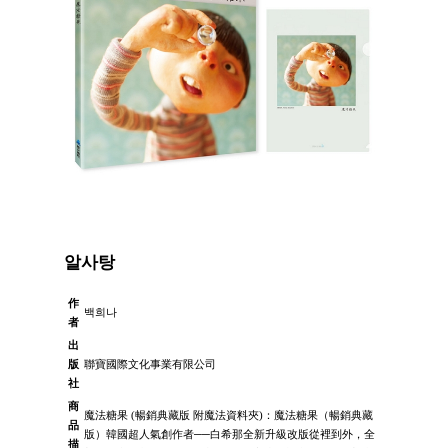
알사탕
作
백희나
者
出
版
聯寶國際文化事業有限公司
社
商
魔法糖果 (暢銷典藏版 附魔法資料夾)：魔法糖果（暢銷典藏
品
版）韓國超人氣創作者──白希那全新升級改版從裡到外，全
描