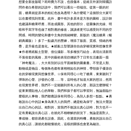
想要全新改版呢？耗時費力不說，也很傷本，從維京外派到韓國訪
問作者白希那的訪談中，我們可以看出一些端倪。從第一眼的封
面，糖果就從原本的粉紅色改為透明？為什麼呢？這個部分大家可
以在書裡找到答案。此外，書中有許多原本是方形的圖框，設計師
也建議和糖果呼應，而改成圓形。其他的部分，從圖像的光線、明
暗和手寫字等也做了相對應的修改，讓讀者更可以感受到不同的空
間感、時間的變化和書中主角的情緒轉變。新版的《魔法糖果（暢
銷典藏版）》多了一點歲月的歷練，增添了版面、質感、情緒的堆
疊，是升級也是進化。★紙黏土型塑讓你自由穿梭現實和想像世界
★作者將紙黏土型塑、借位攝影…等多種技巧結合，表現出清新而
不落俗套的風格，其中的藝術表現彷彿賦予了日常生活畫面一股
「神奇魔法」，大大有別於以往平面繪製的圖畫書。不管是人類、
動物或是物品，每個角色都有著栩栩如生的神情，帶領孩子優游自
在的穿梭現實與想像世界。☆保有同理心☆吃了糖果，東東聽到了
彈珠的心聲、沙發的心聲……等，這時他才知道大家的想法，然而
在現實世界裡，我們不一定能聽到所有人的心聲，那該怎麼辦呢？
從東東體貼他人心的舉動，我們和孩子都可以學習到，無論面臨什
麼樣的人事物，我們都應該保有同理心，為別人多想一點點。★勇
敢說出心中的話★身為東方人的我們，總是較為保守，無法大聲說
出自己內心的話。相對的，當我們不敢說出真心話時，對方也不一
定有勇氣說出真心話，在彼此不相瞭解的狀況下，無論是面對人、
事或物，都容易產生誤會。因此，在適當的時機，勇敢的說出自己
的真心話，讓彼此都能懂彼此，這樣的關係也會更為融洽。