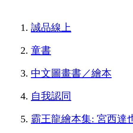
誠品線上
童書
中文圖畫書／繪本
自我認同
霸王龍繪本集: 宮西達