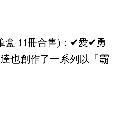
盒 11冊合售)：✔愛✔勇
達也創作了一系列以「霸