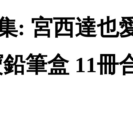
集: 宮西達也
鉛筆盒 11冊合售