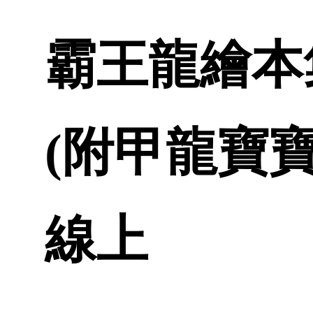
霸王龍繪本
(附甲龍寶寶
線上