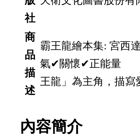
版
天衛文化圖書股份有
社
商
霸王龍繪本集: 宮西達
品
氣✔關懷✔正能量 
描
王龍」為主角，描寫
述
內容簡介