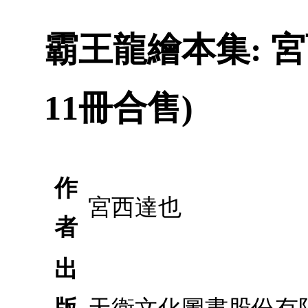
霸王龍繪本集: 
11冊合售)
作
宮西達也
者
出