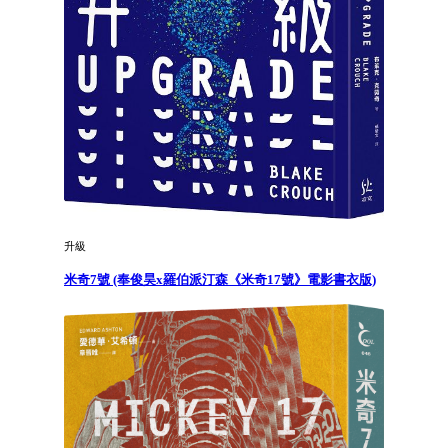
升級
米奇7號 (奉俊昊x羅伯派汀森《米奇17號》電影書衣版)