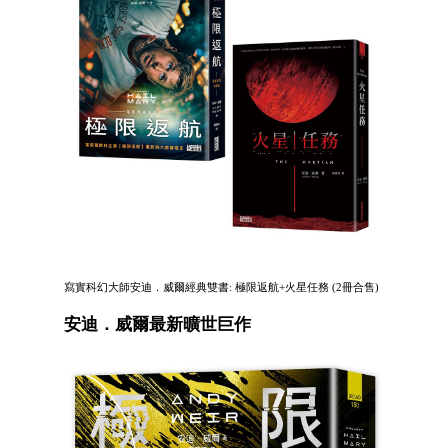
寫實科幻大師安迪．威爾經典雙書: 極限返航+火星任務 (2冊合售)
安迪．威爾最新曠世巨作