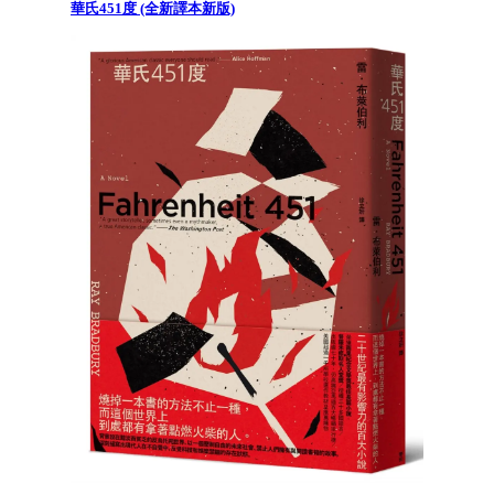
華氏451度 (全新譯本新版)