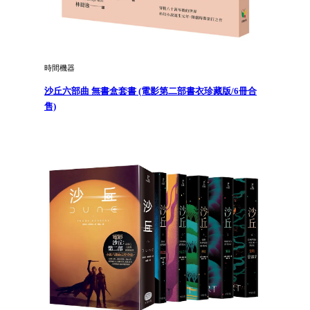
時間機器
沙丘六部曲 無書盒套書 (電影第二部書衣珍藏版/6冊合
售)