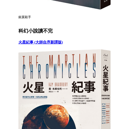
銀翼殺手
科幻小說讀不完
火星紀事 (大師自序新譯版)