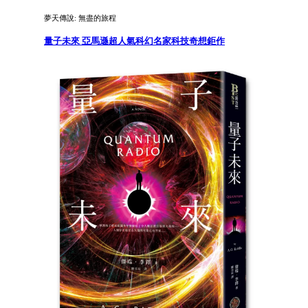
夢天傳說: 無盡的旅程
量子未來 亞馬遜超人氣科幻名家科技奇想鉅作