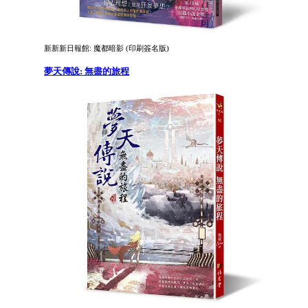
新新新日報館: 魔都暗影 (印刷簽名版)
夢天傳說: 無盡的旅程