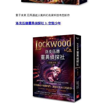
量子未來 亞馬遜超人氣科幻名家科技奇想鉅作
洛克伍德靈異偵探社 3: 空殼少年