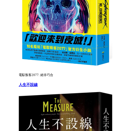
電馭叛客2077: 絕非巧合
人生不設線