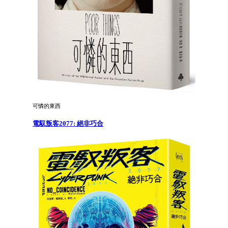
可憐的東西
電馭叛客2077: 絕非巧合