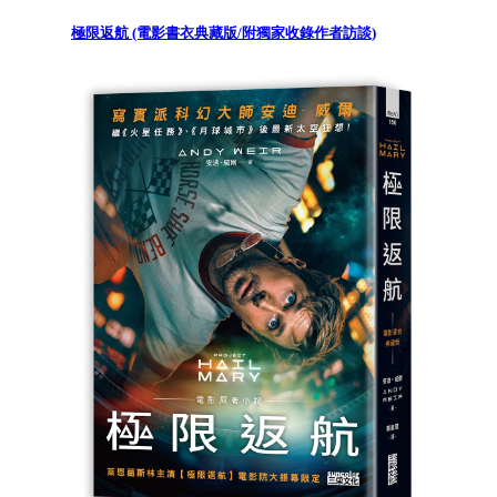
極限返航 (電影書衣典藏版/附獨家收錄作者訪談)