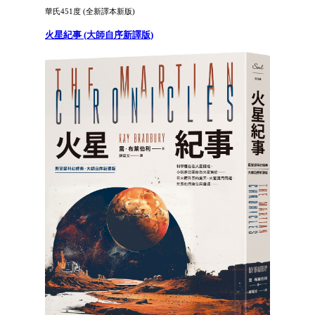
華氏451度 (全新譯本新版)
火星紀事 (大師自序新譯版)