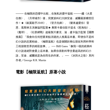
──── 在極限的恐懼中出航，在無私的愛中返航 ────繼《火星
任務》、《月球城市》後，寫實派科幻大師安迪．威爾最新曠世巨
作！★《銀翼殺手2049》、《登月先鋒》、《樂來越愛你》雷
恩．葛斯林主演兼協同監製★ 奧斯卡最佳影片提名《怒海劫》、
《魔球》、《社群網戰》超級製片麥克．迪．盧卡協力監製【國際
推薦】「我會向任何想要來點消遣的人推薦這本書。即便你不是科
幻小說的忠實粉絲，《極限返航》也是個關於兩位朋友利用科學和
工程拯救世界的精彩故事。」 ── Billl Gates「像我一樣的經典科
幻小說迷絕對會愛上這本書。如果你喜歡科學含量超高的科幻小
說，安迪．威爾就是為你而生的作家。」 ── 《冰與火之歌》系列
作者／George R.R. Martin
電影【極限返航】原著小說