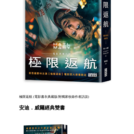
極限返航 (電影書衣典藏版/附獨家收錄作者訪談)
安迪．威爾經典雙書