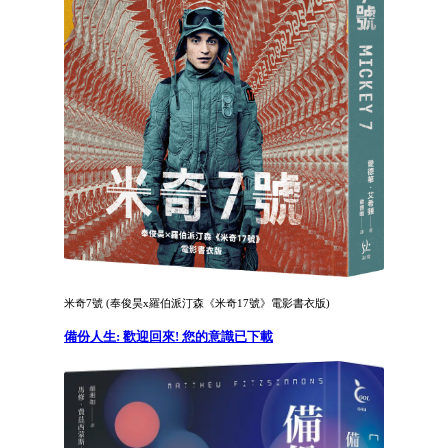
米奇7號 (奉俊昊x羅伯派汀森《米奇17號》電影書衣版)
備份人生: 歡迎回來! 您的意識已下載