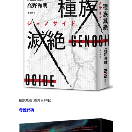
種族滅絕 (經典回歸版)
母體代碼