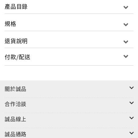
反觀今日，有些人一天到晚高唱民主自由，卻老想一神
產品目錄
獨大，自以為是，分裂主義作祟，看不見蒼生疾苦，反
對眾民平等。殊不知台灣歷史殷殷可鑒，但凡殖民心
規格
態、巴望著武裝資源，沒認真用心經營台灣的政權，全
都沒好下場。
退貨說明
最早1626至1642年統治過台灣部分地區的西班牙，在
1640年遇上葡萄牙發動「光復戰爭」，結果於1668年簽
付款/配送
訂里斯本條約，西班牙分裂出葡萄牙獨立；於1624至
1662統治過台灣的荷蘭，也在1652~1784四次英荷戰爭
中，只贏過一次，第四次戰爭更是徹底被英國擊垮，從
此國力一落千丈，喪失海上霸權地位，間接導致1795年
關於誠品
無力抵擋法國入侵而滅國。明帝國的鄭成功1662年打下
台灣的荷蘭後沒多久就病死，鄭經率軍反攻大陸敗光軍
合作洽談
隊，孫子鄭克塽投降，寧靖王朱術桂自殺，明帝國自此
終結；清帝國1683年康熙收復後，大小亂事不斷，三年
誠品線上
一小反，五年一大反，沒一年安分，1894年甲午戰爭輸
給日本竟喪權辱國把台灣割讓給日本，即使清帝國滅
誠品通路