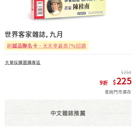
世界客家雜誌, 九月
刷
誠品聯名卡
，天天享最高7%回饋
大量採購團購專區
250
225
9
查詢門市庫存
中文雜誌推薦