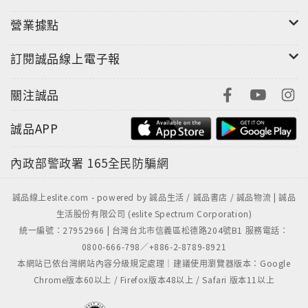
亡，台灣還在內戰不斷；日本號稱三月亡華，在1937年
入侵中國後陷入泥沼，最後賠掉400萬大軍，還被投兩
營業據點
顆原子彈，宣佈投降，戰後被四國託管未遂；中華民國
1945收復台灣後，國共內戰一路潰敗到台澎金馬，1949
訂閱誠品線上電子報
大陸新中國成立，在台灣復行視事的中華民國1971被趕
出聯合國，命運真是多舛。
關注誠品
以上台灣歷史，客家人都有參與，可今日的客家子弟，
誠品APP
讀於有字處，文無客家時，口耳相傳竟軼事，讓人不由
恨客家之鐵不成鋼！
內政部警政署
165全民防騙網
如今，客家奮起的呼聲，一會兒此消，一會兒彼長，錯
落無致，看政治人物，起起落落；看學術人物，言行半
誠品線上eslite.com - powered by 誠品生活 / 誠品書店 / 誠品物流 | 誠品
半；看商賈人物，利多於義，客家復興尚未成功，鄉親
生活股份有限公司 (eslite Spectrum Corporation)
仍須努力。《世界客家雜誌》自2016企劃、籌備、選
統一編號：27952966 | 台灣台北市信義區松德路204號B1 服務電話：
址、登記，到創刊，至今2025將屆滿十年，一路走來，
0800-666-798／+886-2-8789-8921
感謝投稿的作者、訂閱的讀者、編輯室的同仁，以及許
本網站已依台灣網站內容分級規定處理｜建議使用瀏覽器版本：Google
許多多支持《世界客家雜誌》的鄉親好朋友，對於創辦
Chrome版本60以上 / Firefox版本48以上 / Safari 版本11以上
《世界客家雜誌》的辛酸甘苦，如人飲水，冷暖自知。
但我們深知，做客家，要鐵膽，守正義，只要對的事，