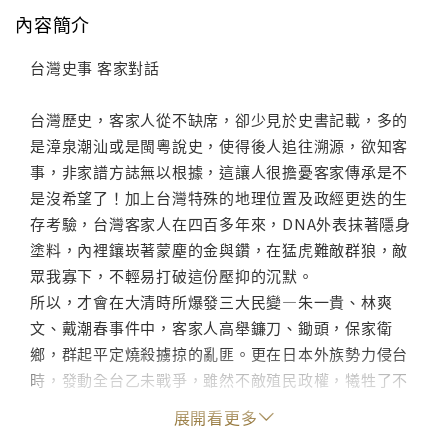
內容簡介
台灣史事 客家對話
台灣歷史，客家人從不缺席，卻少見於史書記載，多的
是漳泉潮汕或是閩粵說史，使得後人追往溯源，欲知客
事，非家譜方誌無以根據，這讓人很擔憂客家傳承是不
是沒希望了！加上台灣特殊的地理位置及政經更迭的生
存考驗，台灣客家人在四百多年來，DNA外表抹著隱身
塗料，內裡鑲崁著蒙塵的金與鑽，在猛虎難敵群狼，敵
眾我寡下，不輕易打破這份壓抑的沉默。
所以，才會在大清時所爆發三大民變—朱一貴、林爽
文、戴潮春事件中，客家人高舉鐮刀、鋤頭，保家衛
鄉，群起平定燒殺擄掠的亂匪。更在日本外族勢力侵台
時，發動全台乙未戰爭，雖然不敵殖民政權，犧牲了不
少優秀的客家子弟，但往後的反殖民抗爭五十年中，客
展開看更多
家有識之士仍不斷為台灣前途而努力。