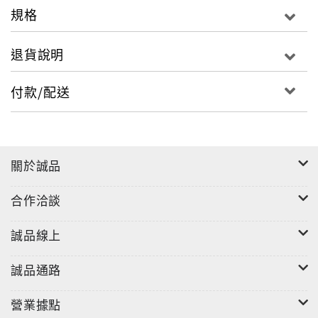
市場動態
規格
■ Bowers & Wilkins推出新一代真無線藍牙耳機
■ Ferrum Wandla GoldenSound Edition登場
退貨說明
■ 發燒友必須留意的Clarus和Tributaries導線
付款/配送
專訪特稿
■ Peak 展現傳統優雅 •馬田
■ 喜歡創作 享受設計1877 Phono Zavfino •馬田
■ 專訪Chord Electronics 創辦人 John Franks •馬田
關於誠品
■ 專訪 Gaudio 創辦人 Nicola Gianotti •馬田
■ 專訪Mola Mola 全球市場及銷售總監Ewald Verkerk
合作洽談
× Stratton Acoustics 老闆兼設計師 David Fowler
•Bomb Dance
誠品線上
誠品通路
專題特稿
年度的約會 開心的回憶
營業據點
2024香港高級視聽展