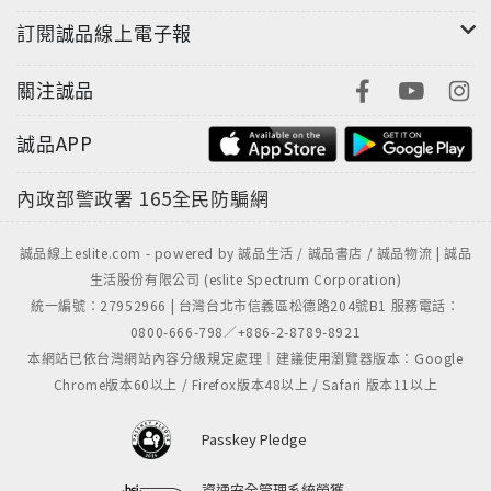
•大草、鍾啟源、馬田、Bomb Dance、蒲東
訂閱誠品線上電子報
試聽心得
關注誠品
Métronome｜AQWO 2 CD/SACD播放器 ‧加里
MSB｜The Discrete DAC解碼器 ‧梁錦暉
誠品APP
Wilson Benesch｜A.C.T. 3Zero揚聲器 ‧馬田
Subbase｜Vividus Zwo地盒 ‧鍾啟源
內政部警政署
165全民防騙網
Rega｜Planar 6黑膠唱盤 ‧鍾啟源
Audience｜ClairAudient 1+1 V5揚聲器 ‧鍾啟源
誠品線上eslite.com - powered by 誠品生活 / 誠品書店 / 誠品物流 | 誠品
AUDITE Acoustics｜ Brij Nedan 2.0 隔震平台 ‧馬田
生活股份有限公司 (eslite Spectrum Corporation)
ELAC｜ Adsum Debut ConneX DCB41-DS有源喇叭 ‧
統一編號：27952966 | 台灣台北市信義區松德路204號B1 服務電話：
Bomb Dance
0800-666-798／+886-2-8789-8921
本網站已依台灣網站內容分級規定處理｜建議使用瀏覽器版本：Google
HEAD-FI AUDIO
Chrome版本60以上 / Firefox版本48以上 / Safari 版本11以上
FlipEars｜Artha Argentum 入耳式耳機 ‧Bomb
Dance
Passkey Pledge
Metalure｜MYST 混合單元耳機 ‧Bomb Dance
資通安全管理系統榮獲