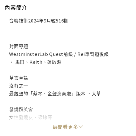
內容簡介
音響技術2024年9月號516期
封面專題
WestminsterLab Quest前級 / Rei單聲道後級
• 馬田、Keith、鍾啟源
草言草語
沒有之一
最靚聲的「蔡琴．金聲演奏廳」版本 •大草
發燒群英會
女性發燒友•梁錦暉
音域•披頭 / MQA-UHQCD與SACD之爭 •馬田
展開看更多