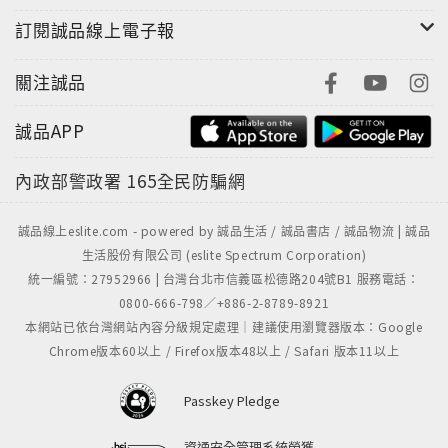
Audio Research｜LS-2前級放大器及S200功率放大
訂閱誠品線上電子報
器．梁錦暉
Diptyque｜DP140 MKII屏風喇叭．祖兒
關注誠品
Thrax Audio｜Enyo Mk2串流解碼放大器．鍾啟源
Spendor｜Classic 2/3書架式揚聲器．Keith
誠品APP
The Wand｜Dark Light唱臂．鍾啟源
悅郎Etsuro｜銀鼠Gin-Nezu MC唱頭．Kelvin
內政部警政署
165全民防騙網
Audioquest｜Lone Ranger ZERO-Tech Speaker
Cable．Simon
誠品線上eslite.com - powered by 誠品生活 / 誠品書店 / 誠品物流 | 誠品
Defini｜DC100 Decoupler 解耦避震腳．祖兒
生活股份有限公司 (eslite Spectrum Corporation)
統一編號：27952966 | 台灣台北市信義區松德路204號B1 服務電話：
HEAD-FI AUDIO
0800-666-798／+886-2-8789-8921
Bowers & Wilkins｜Px8 S2 無線降噪頭戴式耳筒．大
本網站已依台灣網站內容分級規定處理｜建議使用瀏覽器版本：Google
英雄
Chrome版本60以上 / Firefox版本48以上 / Safari 版本11以上
Astell&Kern × 64 Audio｜XIO混合單元入耳式耳機．
大英雄
Passkey Pledge
Final Inc.｜TONALITE真無線藍牙耳機．Bomb
Dance
資通安全管理系統榮獲