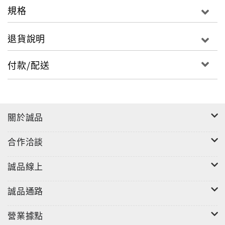
■ 極品音響柴灣試音室強勢登場
規格
■ EIZZ藝致科技有限公司
■ AirTight + Tannoy Hi Fi音樂會
退貨說明
■ 力高音響成為NPDG中國（含港澳地區）總代理
■ iFi audio旗艦iDSD Phantom串流解碼耳擴正式登陸
付款/配送
香港
■ Vertere Audio DG- X 貫徹始終、爐火純青
■ 豐寧音響正式成為Rega中國包括港澳地區總代理
■ Goebel Divin Majestic揚聲器精確再現Max
關於誠品
Reger《大提琴獨奏組曲》
■ Esprit Audio創辦人Richard Cesari到港
合作洽談
專題特稿
誠品線上
國人之光 超級組合
•Leo
誠品通路
試聽心得
營業據點