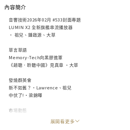
內容簡介
音響技術2026年02月 #533封面專題
LUMIN X2 全新旗艦串流播放器
• 祖兒、鍾啟源、大草
草言草語
Memory-Tech向黑膠進軍
《趙聰．聆聽中國》見真章 •大草
發燒群英會
新不如舊？•Lawrence、祖兒
中伏了!•梁錦暉
市場動態
■ 米樂影音獨家代理TDG Audio中國（含港澳地區）業
展開看更多
務