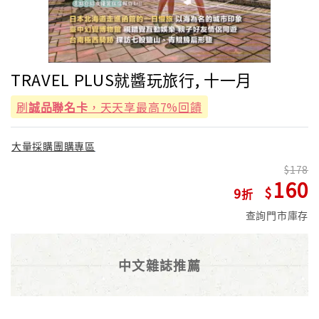
TRAVEL PLUS就醬玩旅行, 十一月
刷
誠品聯名卡
，天天享最高7%回饋
大量採購團購專區
178
160
9
查詢門市庫存
中文雜誌推薦