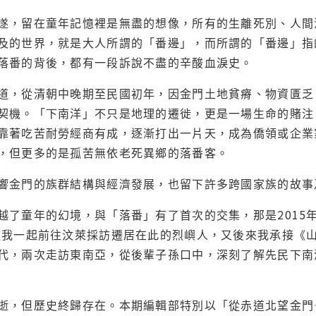
遂，留在童年記憶裡是無盡的想像，所有的生離死別、人間
及的世界，就是大人所謂的「番邊」，而所謂的「番邊」指
落番的背後，都有一段訴說不盡的辛酸血淚史。
道，從清朝中晚期至民國初年，因金門土地貧瘠、物資匱乏
契機。「下南洋」不只是地理的遷徙，更是一場生命的賭注
靠著吃苦耐勞經商有成，逐漸打出一片天，成為僑領或企業
，但更多的是孤苦無依老死異鄉的落番客。
響金門的族群結構與經濟發展，也留下許多跨國家族的故事
越了童年的幻境，與「落番」有了首次的交集，那是2015
邀我一起前往汶萊採訪遷居在此的烈嶼人，又後來我承接《
代，兩次走訪東南亞，從後輩子孫口中，深刻了解先民下南
逝，但歷史終歸存在。本期編輯部特別以「從赤道北望金門