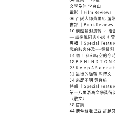
文學為伴 李台山
電影 ｜Film Reviews 
06 百變大師費里尼 游
書評 ｜Book Reviews
10 橫越輪迴流轉 ， 
― 讀楊風同志小說《 曾
專輯 ｜Special Featur
我的駭客任務──鑄造
14 啊！ 科幻時空的今
18 B E H I N D T O 
25 K e e p A S e c r 
31 最後的編輯 周博文
34 來歷不明 黃俊維
特輯 ｜Special Featur
第十八屆浯島文學獎得獎
〈散文〉
38 首獎
44 情牽蘇臘巴亞 許麗