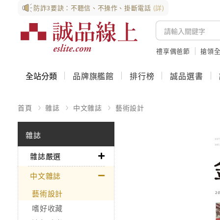
防詐3要訣：不聽信、不操作、掛斷電話
(詳)
禮享偶爸節
搶領全
全站分類
品牌旗艦館
排行榜
誠品選書
首頁
雜誌
中文雜誌
藝術設計
雜誌
雜誌嚴選
中文雜誌
藝術設計
嗜好收藏