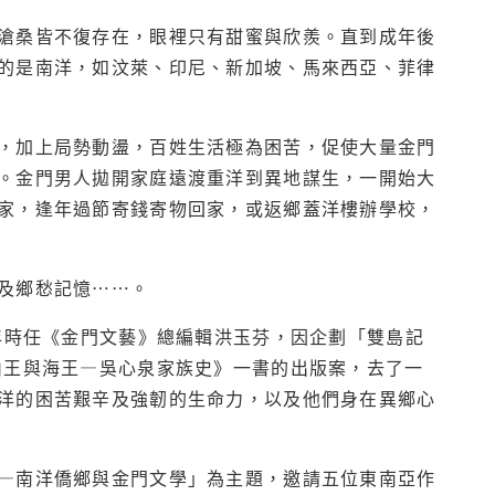
滄桑皆不復存在，眼裡只有甜蜜與欣羨。直到成年後
的是南洋，如汶萊、印尼、新加坡、馬來西亞、菲律
，加上局勢動盪，百姓生活極為困苦，促使大量金門
。金門男人拋開家庭遠渡重洋到異地謀生，一開始大
家，逢年過節寄錢寄物回家，或返鄉蓋洋樓辦學校，
及鄉愁記憶⋯⋯。
年時任《金門文藝》總編輯洪玉芬，因企劃「雙島記
山王與海王—吳心泉家族史》一書的出版案，去了一
洋的困苦艱辛及強韌的生命力，以及他們身在異鄉心
—南洋僑鄉與金門文學」為主題，邀請五位東南亞作