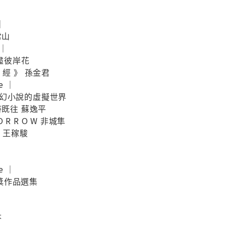
｜
常山
 ｜
看盡彼岸花
 經 》 孫金君
e ｜
科幻小說的虛擬世界
時既往 蘇逸平
M O R R O W 非城隼
e t 王稼駿
e ｜
作品選集 ​
芬