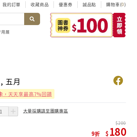
我的訂單
收藏商品
優惠券
誠品點
購物車(
)
0
考用展
, 五月
卡
，天天享最高7%回饋
大量採購請至團購專區
200
180
9