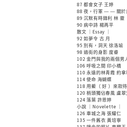
87 都會女子 王婷
88 夜，行軍 ― ― 關
89 沉默有時鋒利 林 靈
90 病中詩 楊再平
散文 ｜Essay ｜
92 如夢令 古 月
95 別有，洞天 徐洛瑜​
98 過街的身影 度睿
102 金門與我的兩個男
106 呼吸之間 印小橋
110 永遠的林青霞 約拿
114 使命 海蝴蝶
118 用鱟（ 好 ）來款
120 梢頭獨佔春風 盧翠
124 落葉 許恩婷
小說 ｜Novelette ｜
126 車城之海 張耀仁
135 一件舊衣 黃培寧
137 鑲金的照片 東爾王