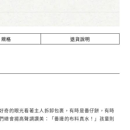
規格
退貨說明
好奇的眼光看著主人拆卸包裹，有時是番仔餅，有時
們總會揚高聲調讚美
：「番邊的布料真水！」孩童則