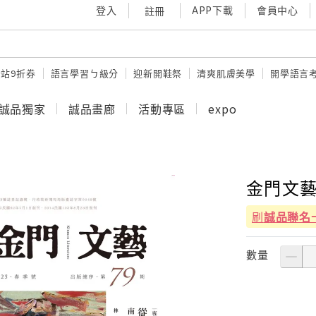
登入
APP下載
會員中心
註冊
站9折券
語言學習ㄅ級分
迎新開鞋祭
清爽肌膚美學
開學語言
誠品獨家
誠品畫廊
活動專區
expo
金門文藝
刷
誠品聯名
數量