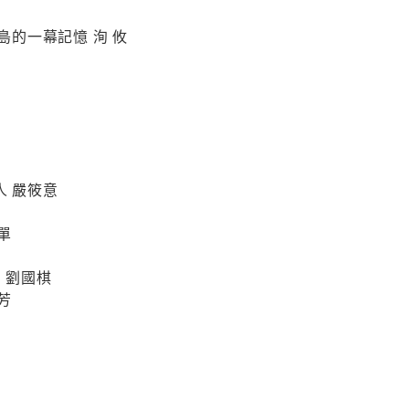
於島的一幕記憶 洵 攸
人 嚴筱意
單
待 劉國棋
芳