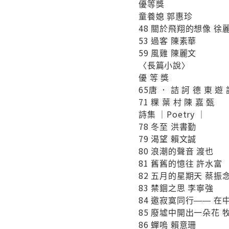
優等獎
童養媳 郭惠珍
48 關於飛翔的想像 徐
53 過客 陳素華
59 風雞 陳麗文
〈長篇小說〉
優 等 獎
65唐 ． 詰 訶 德 東 遊 
71 粿 葉 村 陳 嘉 甄
詩集 ｜Poetry ｜
78 冬至 洪書勤
79 渴望 賴文誠
80 浪潮的聲音 渡也
81 舊舊的憶往 許水富
82 五月的星期天 蔡振
83 禁錮之思 李寧強
84 邀寂寞同行―― 在
85 廢墟中開出一朵花 
86 蟬嗚 賴意珊