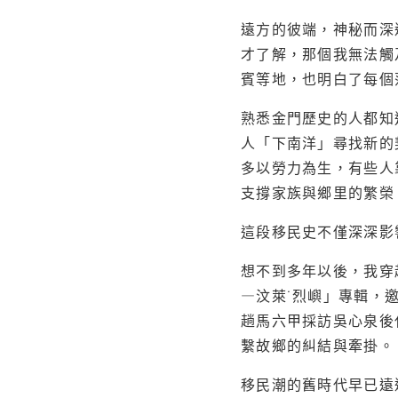
遠方的彼端，神秘而深
才了解，那個我無法觸
賓等地，也明白了每個
熟悉金門歷史的人都知
人「下南洋」尋找新的
多以勞力為生，有些人
支撐家族與鄉里的繁榮
這段移民史不僅深深影
想不到多年以後，我穿
—汶萊˙烈嶼」專輯，
趟馬六甲採訪吳心泉後
繫故鄉的糾結與牽掛。
移民潮的舊時代早已遠