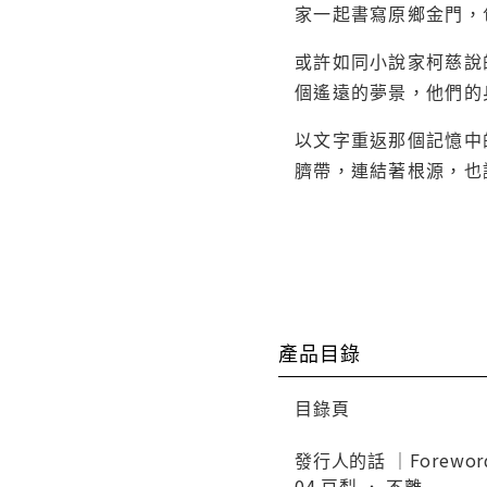
家一起書寫原鄉金門，
或許如同小說家柯慈說
個遙遠的夢景，他們的
以文字重返那個記憶中
臍帶，連結著根源，也
產品目錄
目錄頁
發行人的話 ｜Forewor
04 豆梨 ． 不離