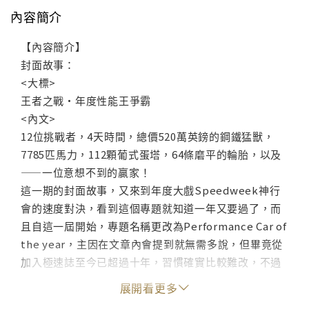
內容簡介
【內容簡介】
封面故事：
<大標>
王者之戰・年度性能王爭霸
<內文>
12位挑戰者，4天時間，總價520萬英鎊的鋼鐵猛獸，
7785匹馬力，112顆葡式蛋塔，64條磨平的輪胎，以及
——一位意想不到的贏家！
這一期的封面故事，又來到年度大戲Speedweek神行
會的速度對決，看到這個專題就知道一年又要過了，而
且自這一屆開始，專題名稱更改為Performance Car of
the year，主因在文章內會提到就無需多說，但畢竟從
加入極速誌至今已超過十年，習慣確實比較難改，不過
年度最佳性能車的選拔過程並沒有太大的改變，依舊是
展開看更多
從過去一年間推出的高性能新車當中選出一款最佳車