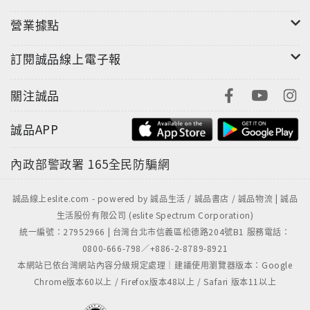
這些車並非因為老而珍貴，而是因為承載了太多當年的
想像，才在時間的推移下，被賦予了新的任務。站在護
營業據點
欄外，看著一位位頭髮略顯斑白的大叔，依舊套上皮
衣、熟練地踩發引擎，隨著綠燈亮起魚貫而出。二行程
訂閱誠品線上電子報
引擎特有的排氣聲在賽道上迴盪，空氣中瀰漫著一股只
屬於那個年代的氣味。那一刻，奔馳的不只是機械本
關注誠品
身，而是那些被封存已久的記憶——關於速度、聲浪，
誠品APP
以及年少時對摩托車毫無保留的熱情。
內政部警政署
165全民防騙網
雜誌簡介:
誠品線上eslite.com - powered by 誠品生活 / 誠品書店 / 誠品物流 | 誠品
TopGear Taiwan極速誌
生活股份有限公司 (eslite Spectrum Corporation)
統一編號：27952966 | 台灣台北市信義區松德路204號B1 服務電話：
數十年來，BBC TopGear一直是全球汽車雜誌的頂尖品
0800-666-798／+886-2-8789-8921
牌與權威指標，與英國TopGear雜誌同步的特別報導與
本網站已依台灣網站內容分級規定處理｜建議使用瀏覽器版本：Google
專題試車，使台灣版《TopGear Taiwan 極速誌》擁有
Chrome版本60以上 / Firefox版本48以上 / Safari 版本11以上
領先其他同類雜誌的獨家內容與精美編排。在內容上，