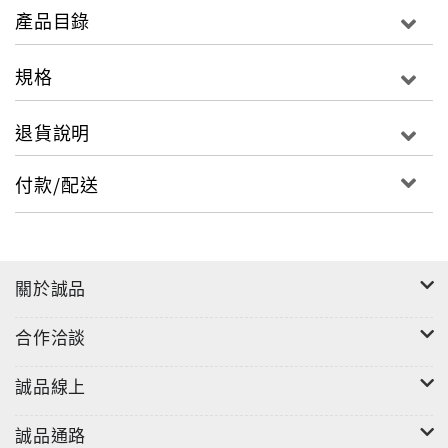
型，標準並不在於動力多大、售價多高或產量多稀有，
產品目錄
而是帶給駕駛者的樂趣指數，所以過去每一年的最佳性
能車得主經常會殺出黑馬，結局常常出乎預料之外，這
規格
也是TG年度大戲扣人心弦的關鍵所在。想知道2025年最
佳性能車的獎項是由誰所拿下？手刀速速翻至第46頁，
退貨說明
故事就此開始……
付款/配送
編者的話:
騎重機一直是我的個人嗜好與消遣。前陣子剛好在朋友
的邀請下，來到麗寶賽車場，參加一場以老車為主題的
賽道走行活動。這裡所指的「老車」，並非古董，而是
關於誠品
集中在 1980～1990 年代的日系仿賽車款：250c.c. 的二
行程跑車、400c.c. 的四缸引擎跑車，以及 750c.c. 到
合作洽談
1000c.c. 的大排氣量仿賽。這些純日製重機最輝煌時期
的作品，卻正好落在1982～2002 年間國內禁止進口的
誠品線上
年代，無法透過正常管道擁有它們，遂成了那個世代摩
托車迷心中共同的遺憾。
誠品通路