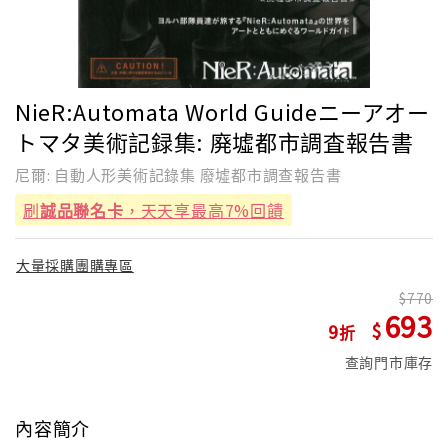
NieR:Automata World Guideニーアオー
トマタ美術記録集: 廃墟都市調査報告書
尼爾: 自動人形美術記錄集 廢墟都市調查報告書
刷
誠品聯名卡
，天天享最高7%回饋
大量採購團購專區
770
693
9
查詢門市庫存
內容簡介