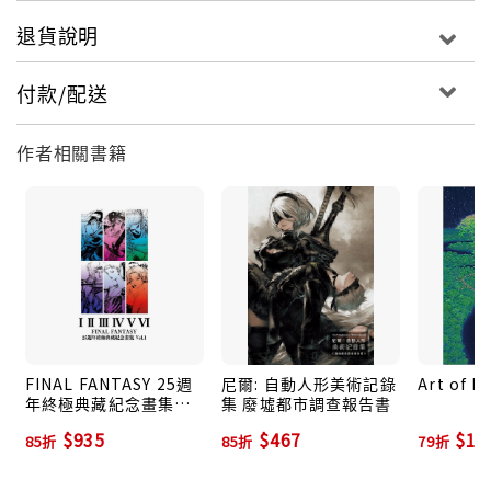
退貨說明
這款遊戲的世界觀承襲了同工作室製作的知名遊戲《誓
血龍騎士》系列，除了如同當年《誓血龍騎士》系列一
付款/配送
樣，有著曲折離奇且令人胃疼的淒慘故事之外，最令玩
家驚艷的部份是其美術風格與視覺設計，運用極端的高
作者相關書籍
對比色與視覺切斷等設計要素，讓整部遊戲充滿了細膩
度極高的藝術感。角色設計的部分也十分讓吸睛，於去
年釋出的試玩版時受到廣大好評，尤其是身材姣好、服
裝性感的女主角2B在試玩版推出時引起了不少話題。另
外，其配樂也獲得極高的認同，充分展現了後人類的未
來世紀風格，去年底的公開演出造勢虜獲了不少玩家的
好評，這些都是讓本作能與前作不同，在開賣前就享有
高聲望的重要原因。
FINAL FANTASY 25週
尼爾: 自動人形美術記錄
Art of M
年終極典藏紀念畫集
集 廢墟都市調查報告書
上線後的遊戲表現也沒有令玩家失望，不僅戰鬥方面十
Vol. 1
$935
$467
$1,
85折
85折
79折
分精緻且流暢，有許多不同的武器可以操作搭配，喜好
戰鬥的玩家可以認真的挑戰快速戰鬥的技巧，不擅戰鬥