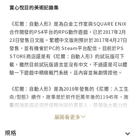
賞心悅目的美術記錄集
《尼爾：自動人形》是為白金工作室與SQUARE ENIX
合作開發的PS4平台的RPG動作遊戲，已於2017年2月
23日發售日文版。繁體中文版則預計於2017年4月27日
發售，並有機會於PC的 Steam平台配信。目前於PS
STORE商店還是有《尼爾：自動人形》的試玩版可下
載，雖然目前試玩版語言並沒有中文，不過還是可以體
驗一下遊戲中精緻戰鬥系統，且內容並無劇情捏他。
《尼爾：自動人形》是為2010年發售的《尼爾：人工生
命/型態》續作，故事是於前作近萬年後的11945年，故
事開端是描述突然侵略地球的異星人，帶著強大戰力的
機械生命體，迫使人類只能從地上逃離去了月球，為了
展開看更多
奪回地球，人類開始製造自動人形為士兵作戰，玩家所
操縱的角色是為最終決戦兵器部隊「YoRHa部隊」所屬
規格
的2B。而在任務的進行中，越來越靠近的真實…