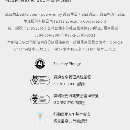
行裝置、戰車、航空母艦等等的設計草稿，且有由映島
巡所撰寫的「衛星軌道基地觀察日記」、「記憶的檻」
誠品線上eslite.com - powered by 誠品生活 / 誠品書店 / 誠品物流 | 誠品
兩篇短篇小說。190頁的資料集及美術圖相信對於喜歡
生活股份有限公司 (eslite Spectrum Corporation)
《尼爾：自動人形》的玩家粉絲們，是值得收藏及觀賞
統一編號：27952966 | 台灣台北市信義區松德路204號B1 服務電話：
的一書。
0800-666-798／+886-2-8789-8921
本網站已依台灣網站內容分級規定處理｜建議使用瀏覽器版本：Google
Chrome版本60以上 / Firefox版本48以上 / Safari 版本11以上
Passkey Pledge
資通安全管理系統榮獲
ISO/IEC 27001認證
雲端服務資訊安全管理榮獲
ISO/IEC 27017認證
行動應用APP基本資安
標章最高L3等級認證