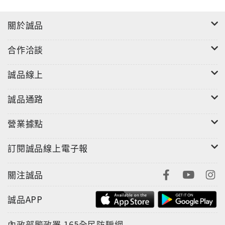
的玩家們也能體會到戰鬥的爽快感。此系列劇情部分一
直都是要點，是需要玩許多週目才能更了解所謂的「真
關於誠品
結局」。此次製作者齊藤陽介、設計以及腳本為橫尾太
郎兩位皆為前作的原班人馬，由於前作的劇情太過令人
合作洽談
痛心讓大家都十分緊張，不過開發總監橫尾太郎有表示
這次會是與有HAPPY ENDING，但過程不免還是會有虐
誠品線上
心的橋段。
誠品通路
《尼爾：自動人形world guide 美術紀錄集 廢墟都市調
營業據點
查報告書》是與《尼爾：自動人形》遊戲於2017年2月
23日同步發售，是為《尼爾：自動人形》的美術集&世
訂閱誠品線上電子報
界導讀一書。用了大量賞心悅目的圖片，依照著劇情的
推進，一一介紹遊戲中登場的人物、地圖、場景、地圖
關注誠品
中的特殊物件等等。內容收錄地圖中各區域(衛星軌道基
地、工廠廢墟、廢墟都市、沙漠地帶、遊樂場、水沒都
誠品APP
市…等)的概念美術圖以及角色美術圖，並有開發總監橫
尾太郎對各地區的特徵介紹，與為機械體們Ho229、飛
內政部警政署
165全民防騙網