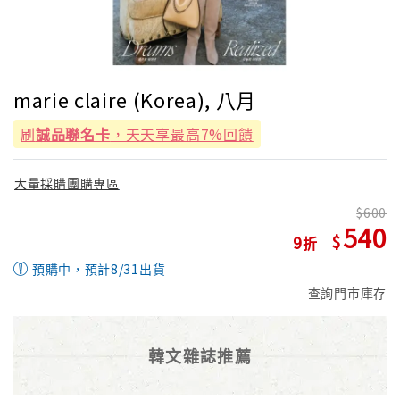
marie claire (Korea), 八月
刷
誠品聯名卡
，天天享最高7%回饋
大量採購團購專區
600
540
9
預購中，預計8/31出貨
查詢門市庫存
韓文雜誌推薦