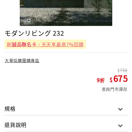
モダンリビング 232
刷
誠品聯名卡
，天天享最高7%回饋
大量採購團購專區
750
675
9
查詢門市庫存
規格
退貨說明