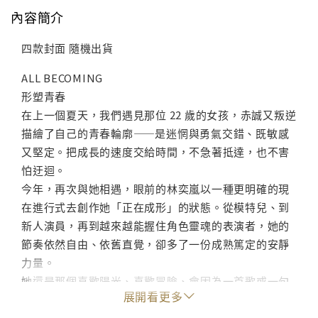
內容簡介
四款封面 隨機出貨
ALL BECOMING
形塑青春
在上一個夏天，我們遇見那位 22 歲的女孩，赤誠又叛逆
描繪了自己的青春輪廓——是迷惘與勇氣交錯、既敏感
又堅定。把成長的速度交給時間，不急著抵達，也不害
怕迂迴。
今年，再次與她相遇，眼前的林奕嵐以一種更明確的現
在進行式去創作她「正在成形」的狀態。從模特兒、到
新人演員，再到越來越能握住角色靈魂的表演者，她的
節奏依然自由、依舊直覺，卻多了一份成熟篤定的安靜
力量。
她還是那個喜歡陽光、喜歡冒險、會因為一首歌或一句
展開看更多
台詞把心拉回自身的小女孩；但她也開始懂得如何面對
懷疑、如何與自我對話、如何在喧鬧與期待之間守住自