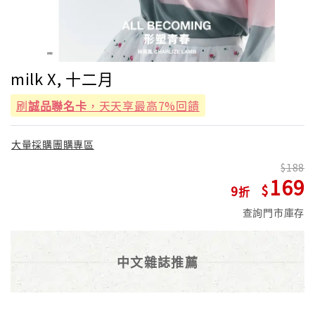
milk X, 十二月
刷
誠品聯名卡
，天天享最高7%回饋
大量採購團購專區
188
169
9
查詢門市庫存
中文雜誌推薦