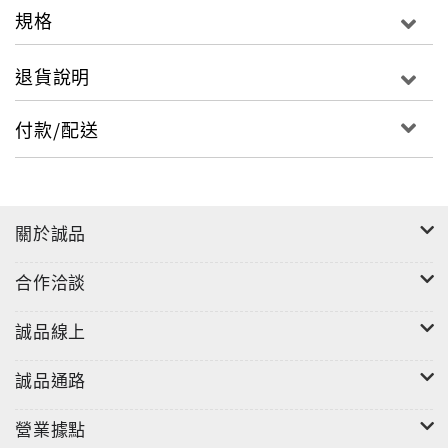
規格
己的步調。
眼前的林奕嵐，並沒有藏起從前那些模糊、那些問號、
退貨說明
那些未完成的部分，而是直率的拾起它們，讓一切成為
她創作的素材媒介，透過五官情緒與肢體舞動，形塑充
付款/配送
滿未知但滿滿期待的未來：屬於林奕嵐的模樣，緩緩地
變清晰中⋯
關於誠品
合作洽談
誠品線上
誠品通路
營業據點