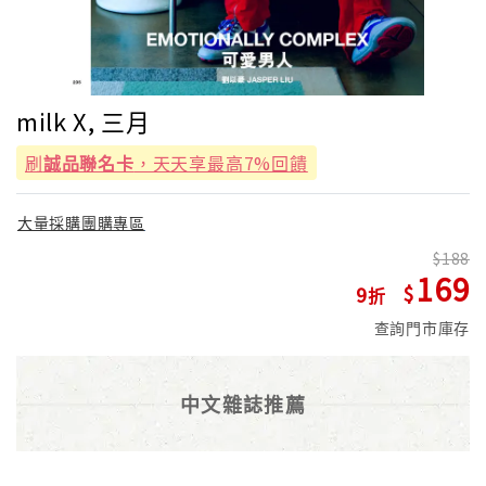
milk X, 三月
刷
誠品聯名卡
，天天享最高7%回饋
大量採購團購專區
188
169
9
查詢門市庫存
中文雜誌推薦