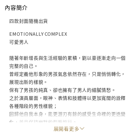
內容簡介
四款封面隨機出貨
EMOTIONALLY COMPLEX
可愛男人
隨著年齡增長與生活經驗的累積，劉以豪逐漸走向一個
完整的自己。
曾經定義他形象的男孩氣息依然存在，只是悄悄轉化，
展現出新的樣貌。
保有了男孩的純真、卻也擁有了男人的細膩情愁。
之於演員層面，眼神、表情和肢體得以更加寬闊的詮釋
各種階段的男性樣貌；
回歸他自我本身，能更游刃有餘的感受生命裡的更迭變
化，並且保持幽默的型態前行。
展開看更多