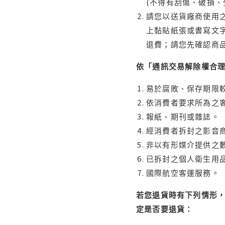
(不得有刮傷、破損、
請您以送貨廠商使用
上黏貼紙張或書寫文
退費；請您先確認商
依「通訊交易解除權合
易於腐敗、保存期限較
依消費者要求所為之客
報紙、期刊或雜誌。
經消費者拆封之影音
非以有形媒介提供之數
已拆封之個人衛生用品
國際航空客運服務。
若您退貨時有下列情形，
定是否要退貨：