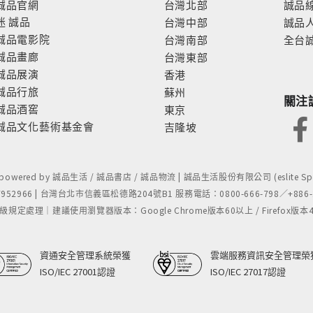
誠品官網
台灣北部
誠品
迷
誠品
台灣中部
誠品
誠品電影院
台灣南部
全台
誠品畫廊
台灣東部
誠品展演
香港
誠品行旅
蘇州
關注
誠品酒窖
東京
誠品文化藝術基金會
吉隆坡
- powered by 誠品生活 / 誠品書店 / 誠品物流 | 誠品生活股份有限公司 (eslite Spect
52966 | 台灣台北市信義區松德路204號B1 服務電話：0800-666-798／+886-2-
處理｜建議使用瀏覽器版本：Google Chrome版本60以上 / Firefox版本48以上
資通安全管理系統榮獲
雲端服務資訊安全管理榮
ISO/IEC 27001認證
ISO/IEC 27017認證