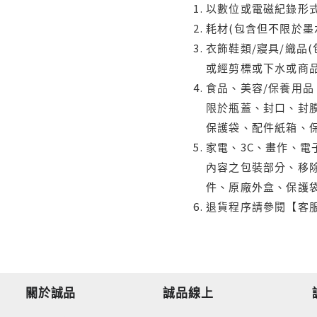
以數位或電磁紀錄形式
耗材(包含但不限於墨
衣飾鞋類/寢具/織品
或經剪標或下水或商
食品、美容/保養用
限於瓶蓋、封口、封膜
保護袋、配件紙箱、
家電、3C、畫作、
內容之包裝部分、移除
件、原廠外盒、保護
退貨程序請參閱【客
關於誠品
誠品線上