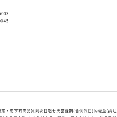
5003
0045
定，您享有商品貨到次日起七天猶豫期(含例假日)的權益(請