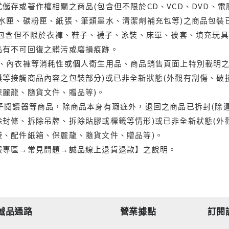
儲存或著作權相關之商品(包含但不限於CD、VCD、DVD、電
水匣、碳粉匣、紙張、筆類墨水、清潔劑補充包等)之商品包裝已
(包含但不限於衣褲、鞋子、襪子、泳裝、床單、被套、填充玩具
品有不可回復之髒污或磨損痕跡。
品、內衣褲等消耗性或個人衛生用品、商品銷售頁面上特別載明之
等接觸商品內容之包裝部分)或已非全新狀態(外觀有刮傷、破
保麗龍、隨貨文件、贈品等)。
電子閱讀器等商品，除商品本身有瑕疵外，退回之商品已拆封(除
封條、拆除吊牌、拆除貼膠或標籤等情形)或已非全新狀態(外
袋、配件紙箱、保麗龍、隨貨文件、贈品等)。
服專區→常見問題→誠品線上退貨退款】之說明。
誠品通路
營業據點
訂閱