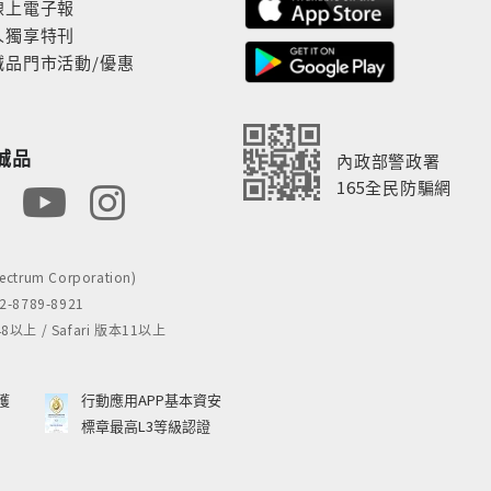
線上電子報
人獨享特刊
誠品門市活動/優惠
誠品
內政部警政署
165全民防騙網
rum Corporation)
8789-8921
 / Safari 版本11以上
獲
行動應用APP基本資安
標章最高L3等級認證