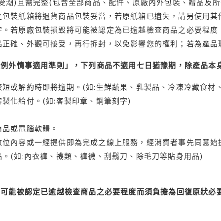
受潮)且需完整(包含全部商品、配件、原廠內外包裝、贈品及所
之包裝紙箱將退貨商品包裝妥當，若原紙箱已遺失，請另使用其
字。若原廠包裝損毀將可能被認定為已逾越檢查商品之必要程度，
品正確、外觀可接受，再行拆封，以免影響您的權利；若為產品
理例外情事適用準則」，下列商品不適用七日猶豫期，除產品本
短或解約時即將逾期。(如:生鮮蔬果、乳製品、冷凍冷藏食材、
製化給付。(如:客製印章、鋼筆刻字)
商品或電腦軟體。
位內容或一經提供即為完成之線上服務，經消費者事先同意始提
。(如:內衣褲、襪類、褲襪、刮鬍刀、除毛刀等貼身用品)
可能被認定已逾越檢查商品之必要程度而須負擔為回復原狀必要