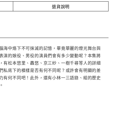
退貨說明
腦海中烙下不可抹滅的記憶，畢竟華麗的燈光舞台與
表演的娘役、男役的演員們會有多少變動呢？本集將
，有松本悠里、轟悠、京三紗、一樹千尋等人的詳細
們私底下的模樣是否有何不同呢？或許會有明顯的差
力有何不同吧！此外，還有小林一三語錄、組的歷史
。