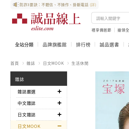
防詐3要訣：不聽信、不操作、掛斷電話
(詳)
禮享偶爸節
搶領全
全站分類
品牌旗艦館
排行榜
誠品選書
首頁
雜誌
日文MOOK
生活休閒
雜誌
雜誌嚴選
中文雜誌
日文雜誌
日文MOOK