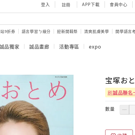
登入
APP下載
會員中心
註冊
站9折券
語言學習ㄅ級分
迎新開鞋祭
清爽肌膚美學
開學語言
誠品獨家
誠品畫廊
活動專區
expo
宝塚おとめ
刷
誠品聯名
數量