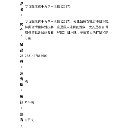
品
プロ野球選手カラー名鑑 (2017)
名
/
プロ野球選手カラー名鑑 (2017)：知此知彼百戰百勝日本職
簡
棒與台灣職棒對抗賽一直是國人注目的對象，尤其是在台灣
介
職棒迎戰參加經典賽（WBC）日本隊，發揮驚人的打擊和防
/
守能
誠
品
26
2681427864000
碼
/
注
音
否
版
/
裝
訂
P:平裝
/
語
言
4:日文
/