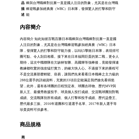
品
棒與台灣職棒對抗賽一直是國人注目的對象，尤其是在台灣職
描
棒迎戰參加經典賽（WBC）日本隊，發揮驚人的打擊和防守
述
能
內容簡介
內容簡介 知此知彼百戰百勝日本職棒與台灣職棒對抗賽一直是國
人注目的對象，尤其是在台灣職棒迎戰參加經典賽（WBC）日本
隊，發揮驚人的打擊和防守能力後，以8比5擊敗日本隊，表現得可
圈可點、令人刮目相看。接下來在日本福岡巨蛋的第二戰，更令人
期待，這次中職聯隊在欠缺林智勝、高國輝等強棒後，竟能發揮連
教練都吃驚的強攻猛打實力，的確大快人心。不過接下來的賽程可
不是交流賽那麼輕鬆、容易，讓我們先來看看日本職棒之主力級的
288位選手的詳細資料，充實的33項目定能滿足我們搶先看得慾
望，此外，還有各球團的日程預定表、球團吉祥物、歷代MVP與
新人王、最優秀救援投手、球員個人投打成績、交流戰球團別對戰
成績、交流戰隊別所有成績、個人打擊和投手成績、歷代盜壘王、
歷代最多三振、2016年退團和引退選手名單、2017年新人選手等
珍貴資料可供參考。
商品規格
商