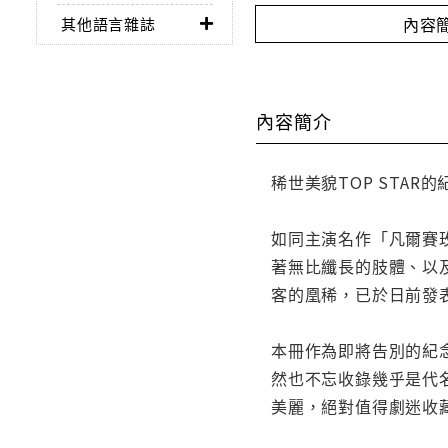
內容
其他語言雜誌
內容簡介
稀世美貌TOP STAR
如同主演名作「凡爾賽
著無比纖長的肢體、以
客的凰稀，已於日前發
本冊作為即將告別的紀
然也不忘收錄幾乎是代
美麗，絕對值得劇迷收