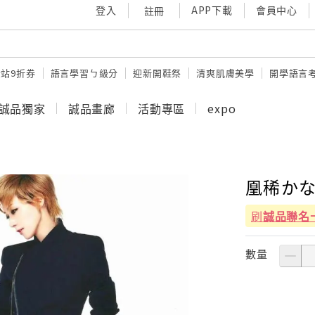
登入
APP下載
會員中心
註冊
站9折券
語言學習ㄅ級分
迎新開鞋祭
清爽肌膚美學
開學語言
誠品獨家
誠品畫廊
活動專區
expo
凰稀かな
刷
誠品聯名
數量