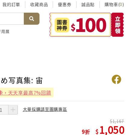
我的訂單
收藏商品
優惠券
誠品點
購物車(
)
0
考用展
め写真集: 宙
卡
，天天享最高7%回饋
大量採購請至團購專區
1,167
1,050
9