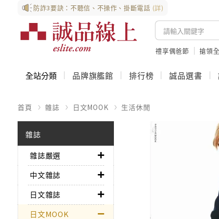
防詐3要訣：不聽信、不操作、掛斷電話
(詳)
禮享偶爸節
搶領全
全站分類
品牌旗艦館
排行榜
誠品選書
首頁
雜誌
日文MOOK
生活休閒
雜誌
雜誌嚴選
中文雜誌
日文雜誌
日文MOOK