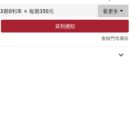
3
期
0
利率
✕
每期
350
元
看更多
貨到通知
查詢門市庫存