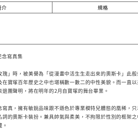
簡介
規格
的紀念寫真集
玫瑰」時，被美譽為「從漫畫中活生生走出來的奧斯卡」此般
及在寶塚百年歷史之中也堪稱數一數二的中性美貌。而一直以
表退團聲明，將在明年的2月自寶塚的舞台畢業。
念寫真，擁有敏銳品味跟不遜色於專業模特兒體態的凰稀，只
名詞的奧斯卡裝扮。兼具帥氣與柔美，不拘限於性別的框架之
藏。