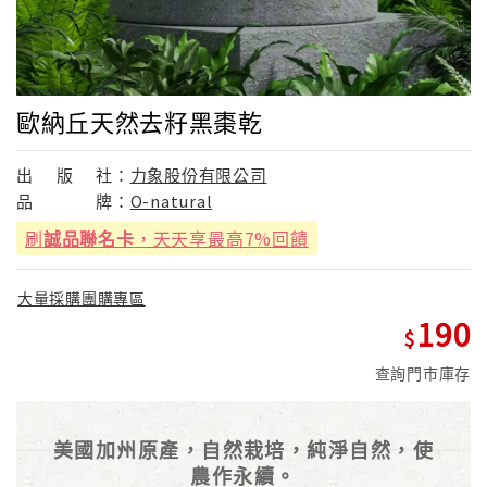
歐納丘天然去籽黑棗乾
出
版
社：
力象股份有限公司
品
牌：
O-natural
刷
誠品聯名卡
，天天享最高7%回饋
大量採購團購專區
190
查詢門市庫存
美國加州原產，自然栽培，純淨自然，使
農作永續。