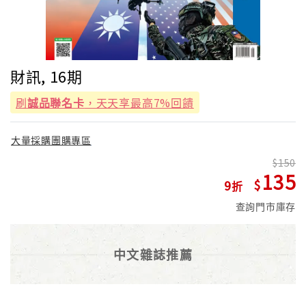
財訊, 16期
刷
誠品聯名卡
，天天享最高7%回饋
大量採購團購專區
150
135
9
查詢門市庫存
中文雜誌推薦