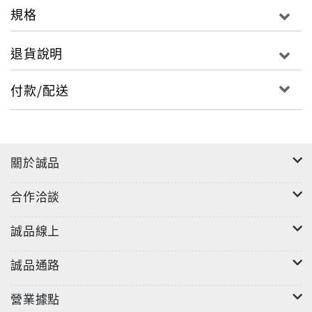
規格
產業動態
● DDR4缺口擴大 南亞科成關鍵解方
退貨說明
● AI排擠產能 筆電廠面臨夾擊
付款/配送
● 揭開中東戰火下的丁二烯斷鏈真相
關於誠品
特別報導
興櫃飆股背後的台積鏈
合作洽談
● 景美探針鑽孔獨霸看不見的戰場
誠品線上
● 創新服務颱風夜救援大廠一夕崛起
誠品通路
● 宏于電機結盟士電力拚新能源要角
營業據點
● 頌勝從發泡棉做到半導體研磨墊片