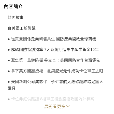
內容簡介
封面故事
台美軍工新聯盟
● 從買賣關係走向研發共生 國防產業開啟全球商機
● 解碼國防特別預算 7大系統打造軍中產業黃金10年
● 聚焦第一島鏈防衛 谷立言：美國國防合作台灣優先
● 拿下美方關鍵授權 邑錡感光元件成功卡位軍工之眼
● 美國新創公司成夥伴 永虹靠航太級碳纖維跨足無人
載具
● 卡位非紅供應鏈 8檔軍工概念股搶攻國內外標案
展開看更多