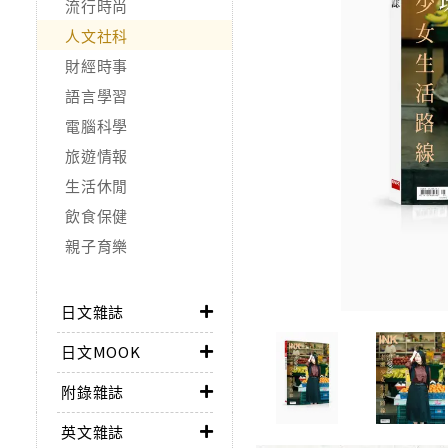
流行時尚
人文社科
財經時事
語言學習
電腦科學
旅遊情報
生活休閒
飲食保健
親子育樂
日文雜誌
日文MOOK
附錄雜誌
英文雜誌