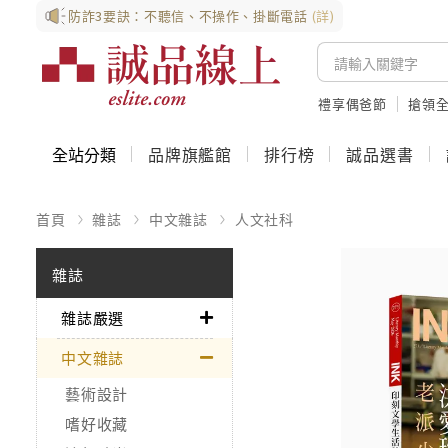
防詐3要訣：不聽信、不操作、掛斷電話
(詳)
禮享偶爸節
搶領全
全站分類
品牌旗艦館
排行榜
誠品選書
首頁
雜誌
中文雜誌
人文社科
雜誌
雜誌嚴選
中文雜誌
藝術設計
嗜好收藏