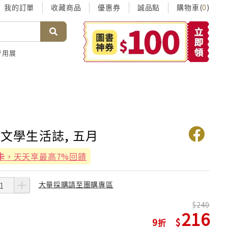
我的訂單
收藏商品
優惠券
誠品點
購物車(
)
0
考用展
刻文學生活誌, 五月
卡
，天天享最高7%回饋
大量採購請至團購專區
240
216
9