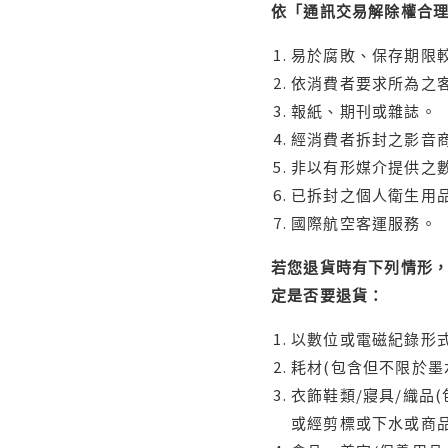
依「通訊交易解除權合
易於腐敗、保存期限較
依消費者要求所為之客
報紙、期刊或雜誌。
經消費者拆封之影音
非以有形媒介提供之數
已拆封之個人衛生用品
國際航空客運服務。
若您退貨時有下列情形，
定是否要退貨：
以數位或電磁紀錄形式
耗材(包含但不限於墨
衣飾鞋類/寢具/織品
或經剪標或下水或商