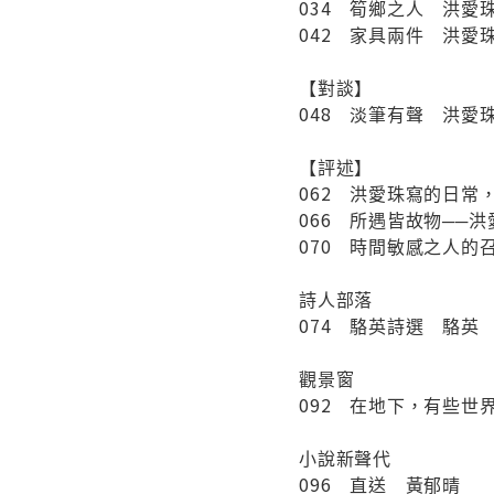
034 筍鄉之人 洪愛
042 家具兩件 洪愛
【對談】
048 淡筆有聲 洪愛珠 
【評述】
062 洪愛珠寫的日常
066 所遇皆故物──
070 時間敏感之人的
詩人部落
074 駱英詩選 駱英
觀景窗
092 在地下，有些世
小說新聲代
096 直送 黃郁晴