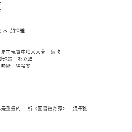
珠
珠
vs. 顏擇雅
，是在現實中喚人入夢 馬欣
洪愛珠論 祁立峰
召喚術 徐禎苓
界是重疊的──析〈圖書館奇譚〉 顏擇雅