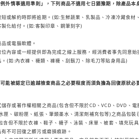
理例外情事適用準則」，下列商品不適用七日猶豫期，除產品本
短或解約時即將逾期。(如:生鮮蔬果、乳製品、冷凍冷藏食材、
製化給付。(如:客製印章、鋼筆刻字)
商品或電腦軟體。
位內容或一經提供即為完成之線上服務，經消費者事先同意始提
。(如:內衣褲、襪類、褲襪、刮鬍刀、除毛刀等貼身用品)
可能被認定已逾越檢查商品之必要程度而須負擔為回復原狀必要
儲存或著作權相關之商品(包含但不限於CD、VCD、DVD、電
水匣、碳粉匣、紙張、筆類墨水、清潔劑補充包等)之商品包裝已
(包含但不限於衣褲、鞋子、襪子、泳裝、床單、被套、填充玩具
品有不可回復之髒污或磨損痕跡。