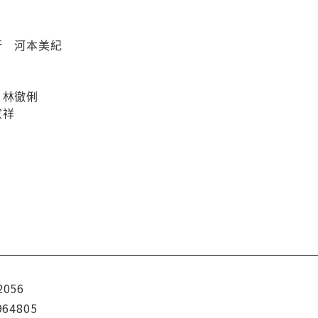
行 河本美紀
 林徹俐
家祥
2056
964805