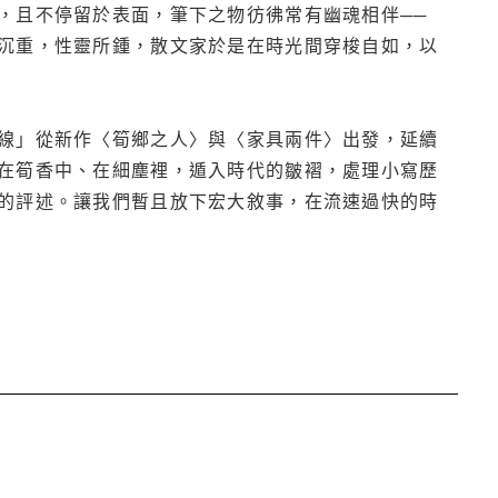
，且不停留於表面，筆下之物彷彿常有幽魂相伴──
沉重，性靈所鍾，散文家於是在時光間穿梭自如，以
線」從新作〈筍鄉之人〉與〈家具兩件〉出發，延續
在筍香中、在細塵裡，遁入時代的皺褶，處理小寫歷
的評述。讓我們暫且放下宏大敘事，在流速過快的時