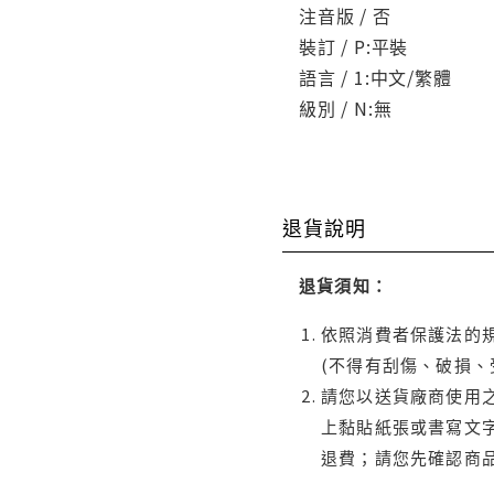
注音版 / 否
裝訂 / P:平裝
語言 / 1:中文/繁體
級別 / N:無
退貨說明
退貨須知：
依照消費者保護法的規
(不得有刮傷、破損、
請您以送貨廠商使用
上黏貼紙張或書寫文
退費；請您先確認商