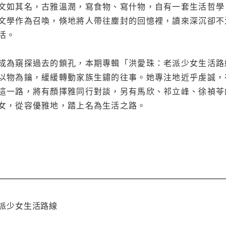
文如其名，古雅溫潤，寫食物、寫什物，自有一套生活哲學
文學作為召喚，倏地將人帶往塵封的回憶裡，讀來深沉卻不
活。
成為窺探過去的鎖孔，本期專輯「洪愛珠：老派少女生活路
以物為鑰，緩緩轉動家族生鏽的往事。她專注地近乎虔誠，
這一路，將有顏擇雅同行對談，另有馬欣、祁立峰、徐禎苓
女，從容優雅地，踏上名為生活之路。
老派少女生活路線