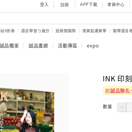
登入
APP下載
會員中心
註冊
站9折券
語言學習ㄅ級分
迎新開鞋祭
清爽肌膚美學
開學語言
誠品獨家
誠品畫廊
活動專區
expo
INK 印
刷
誠品聯名
數量