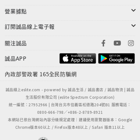
WEMATES 注目影響力之星入選者則特別重視內我的對
營業據點
話，我的檔期有限公司製作人謝乾乾以電影製作的標準
看待節目，成就了話題作品夜市王；永心鳳茶執行長薛
訂閱誠品線上電子報
舜迪以當代台灣宴席回應急速變動的年代；導演林君陽
在洪流中不妥協於速食流量，選擇以更精緻、深入的作
關注誠品
品留下痕跡；喜事集團營運長宋安則大膽重構團隊的互
利協作，共享品牌的發揮舞台。
誠品APP
感謝本期封面人物溫昇豪、張榕容，兩人既是好友也是
彼此的最佳幕僚，一同透過作品探討關於美的焦慮與迷
內政部警政署
165全民防騙網
失，以及醫病間急待重新建立平衡的關係；陽光基金會
董事長劉陽明讓公益信任與社會事業並存共好，平衡關
誠品線上eslite.com - powered by 誠品生活 / 誠品書店 / 誠品物流 | 誠品
懷與尊嚴；台灣金鑰匙協會會長林惟恩分享創造標誌、
生活股份有限公司 (eslite Spectrum Corporation)
以信任感為產業帶來影響；米其林一星餐廳方蒔蔡中
統一編號：27952966 | 台灣台北市信義區松德路204號B1 服務電話：
和、陳玉錡將夫妻的默契關係延伸至餐廳內的美好體
0800-666-798／+886-2-8789-8921
驗；藝術家寧芮潔則透過繪筆下角色Moi跨媒材替城市
本網站已依台灣網站內容分級規定處理｜建議使用瀏覽器版本：Google
Chrome版本60以上 / Firefox版本48以上 / Safari 版本11以上
裡人們說出心情。
從不同的面向你都會發現，面對巨浪洶湧，人人追求轉