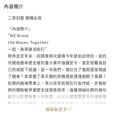
內容簡介
二款封面 隨機出貨
「內容簡介」
"WE Break
the Waves Together
一起，無畏破浪前行"
時序走至年末，回頭看再次感嘆今年是如此特別。從四
月開始連串歷史級的重大事件接踵至今，甚至很難為自
己的成就下結論，這一年我們，是扛住了風雨還是錯過
了機會？是掌握了黑天鵝的契機還是僅僅避開了風暴？
近期的幾場聚會上，常以苦笑和相互打氣作結，史無前
例的關稅戰爭重塑全球貿易秩序；強權領袖社群的幾句
話足以影響無數人的財富；AI以人類望塵莫及的速度推
進想像力的疆界。走在時代變革的風口，投資人眼裡所
展開看更多
有的壞消息似乎都變成了好消息，但好消息卻又跟實際
的生活感受遠遠脫節。