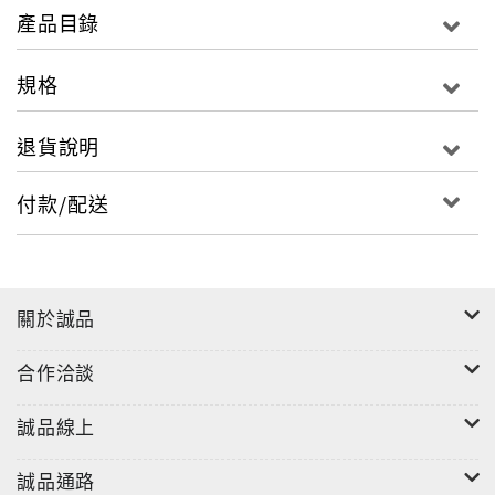
產品目錄
這是一波波巨浪下的認知錯亂，原有的框架早已不足以
定義現狀，但我們仍每天努力理解，努力站穩。
規格
A smooth sea never made a skilled sailor. —— 富蘭
克林·羅斯福（Franklin D. Roosevelt）
退貨說明
越是在這種時刻，散發出的光芒就越加耀眼，越加動
人。這一年，《WEPEOPLE》以平台的身份與各界頂尖
人物深入交流，以品味、風格、影響力為題舉辦不同主
付款/配送
題的活動串聯彼此，創造出合作的契機；而渴望故事的
編輯群，也透過一次次的採訪讓不同角落、視野下大放
異彩的先行者們講述、分享自己的經歷與洞見。
2025 WEMATES 年度影響力人物恆隆行董事長陳政鴻致
關於誠品
力打造橋樑，與全世界的美好生活接軌，將風格及視野
合作洽談
帶入台灣；年度傑出開拓者得主三麗鷗台灣總經理李明
勳以破格的行動打破守成包袱，讓家喻戶曉的IP創造出
誠品線上
嶄新的期待；年度美學影響力人物本事空間製作所洪和
培、謝欣曄在熟悉的元素之中，找到歷史紋理的新穎刺
誠品通路
激，為空間帶來衝突又精準的美感。